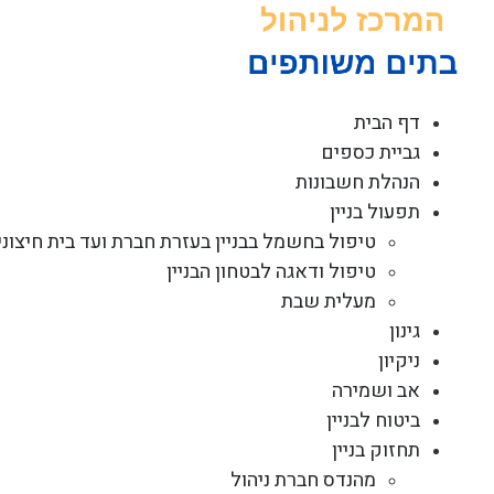
לג
תוכן
דף הבית
גביית כספים
הנהלת חשבונות
תפעול בניין
טיפול בחשמל בבניין בעזרת חברת ועד בית חיצוני
טיפול ודאגה לבטחון הבניין
מעלית שבת
גינון
ניקיון
אב ושמירה
ביטוח לבניין
תחזוק בניין
מהנדס חברת ניהול