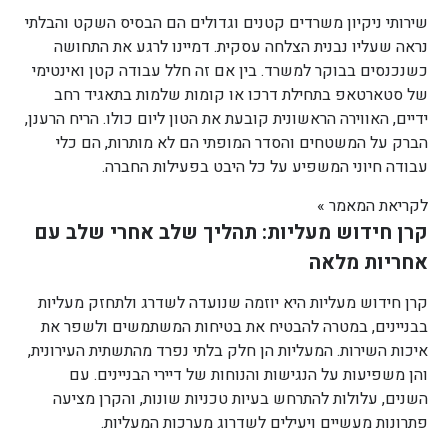
שירותי ניקיון משרדים קטנים וגדולים הם הבסיס השקט והבלתי
נראה שעליו נבנית הצלחה עסקית. דמיינו לרגע את התחושה
כשנכנסים בבוקר למשרד. בין אם זה חלל עבודה קטן ואינטימי
של סטארטאפ בתחילת דרכו או קומות שלמות בתאגיד רחב
ידיים, האווירה הראשונית קובעת את הטון ליום כולו. הריח הרענן,
הברק על המשטחים והסדר המופתי הם לא מותרות, הם כלי
עבודה חיוני המשפיע על כל היבט בפעילות החברה.
לקריאת המאמר »
קרן חידוש מעליות: תהליך שלב אחרי שלב עם
אחריות מלאה
קרן חידוש מעליות היא יוזמה שנועדה לשדרג ולתחזק מעליות
בבניינים, במטרה להבטיח את בטיחות המשתמשים ולשפר את
איכות השירות. המעליות הן חלק בלתי נפרד מהתשתית העירונית,
והן משפיעות על הנגישות והנוחות של דיירי הבניינים. עם
השנים, עלולות להתרחש בעיות טכניות שונות, והקרן מציעה
פתרונות מעשיים ויעילים לשדרוג מערכות המעליות.