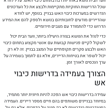
וועד הבית נושא באחריות רבה בתחום כיבוי האש. עליו לוודא
שכל הדרישות החוקיות מתקיימות ולבצע את כל העדכונים
הנדרשים במערכות כיבוי האש בבניין. בנוסף, יש לוודא
שהדיירים מודעים לחובותיהם בנושא ולספק להם את המידע
הדרוש כדי להתמודד עם מצבים חירומיים.
כדי לנהל את הנושא בצורה היעילה ביותר, וועד הבית יכול
לשקול לקיים פגישות קבועות עם אנשי מקצוע בתחום כיבוי
האש ולבצע סקרים תקופתיים של המצב בבניין. זה לא רק
יכול לשפר את בטיחות הדיירים, אלא גם לתמוך בשמירה על
ערך הנכסים לאורך זמן.
הצורך בעמידה בדרישות כיבוי
אש
עמידה בדרישות כיבוי אש הפכה להיות חיונית יותר מתמיד,
במיוחד בבניינים משותפים בהם חיים מספר דיירים. העמידה
בסטנדרטים הנדרשים לא רק מגנה על הדיירים, אלא גם על