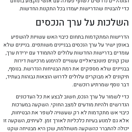
המנהליים נדרשים לשתף פעולה עם אנשי מקצוע בתחום
כדי להבטיח שהדרישות יעמדו בכל התקנות החדשות.
השלכות על ערך הנכסים
הדרישות המתקדמות בתחום כיבוי האש עשויות להשפיע
באופן ישיר על ערך הנכסים בבניינים משותפים. בניינים שלא
עומדים בדרישות החדשות עלולים להתמודד עם ירידת ערך,
שכן קונים פוטנציאליים עשויים להימנע מרכישת דירות
בבניינים שלא מספקים את רמת הבטיחות הנדרשת. בנוסף,
תיקונים לא מבוקרים עלולים לדרוש הוצאות גבוהות בעתיד,
דבר נוסף שמרתיע רוכשים.
כדי לשמור על ערך הנכס, חשוב לבצע את כל העדכונים
הנדרשים ולהיות מודעים למצב החוקי. השקעה במערכות
כיבוי אש מתקדמות לא רק שעשויה לשפר את הבטיחות,
אלא גם למנוע בעיות כלכליות לאורך זמן. לעיתים, השקעה זו
יכולה להתברר כהשקעה משתלמת, שכן היא מבטיחה שקט