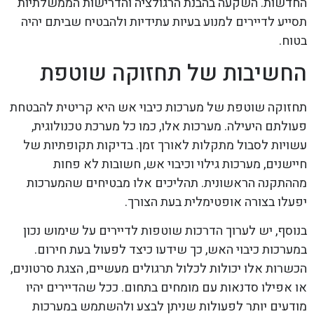
החדשות. השקעה בהבנת הרגולציה והדרישות הממשלתיות
תסייע לדיירים למנוע בעיות עתידיות ולהבטיח שביתם יהיה
בטוח.
החשיבות של תחזוקה שוטפת
תחזוקה שוטפת של מערכות כיבוי אש היא קריטית להבטחת
פעולתם היעילה. מערכות אלו, כמו כל מערכת טכנולוגית,
עשויות לסבול מתקלות לאורך זמן. בדיקות תקופתיות של
חיישנים, מערכות גילוי וכיבוי אש, חשובות לא פחות
מההתקנה הראשונית. תהליכים אלו מבטיחים שהמערכות
יפעלו בצורה אופטימלית בעת הצורך.
בנוסף, יש לערוך הדרכות שוטפות לדיירים על שימוש נכון
במערכות כיבוי האש, כך שידעו כיצד לפעול בעת חירום.
הכשרות אלו יכולות לכלול תרגולים מעשיים, הצגת סרטונים,
או אפילו סדנאות עם מומחים בתחום. ככל שהדיירים יהיו
מודעים יותר לפעולות שניתן לבצע ולהשתמש במערכות