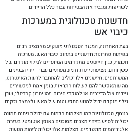
לשריפות ומגביר את הבטיחות עבור כלל הדיירים.
חדשנות טכנולוגית במערכות
כיבוי אש
בעת האחרונה, המגזר הטכנולוגי משקיע מאמצים רבים
בפיתוח פתרונות חדשניים בתחום כיבוי האש. מערכות
חכמות, כגון חיישנים מתקדמים המיועדים לגילוי מוקדם של
עשן וחום, מציעות יתרונות משמעותיים עבור דיירי הבניינים
המשותפים. חיישנים אלו יכולים להתחבר לרשת האינטרנט,
מה שמאפשר להם לשלוח התראות בזמן אמת למכשירים
ניידים של הדיירים או למוקדי חירום. זהו יתרון קרדינלי, שכן
גילוי מוקדם יכול למנוע התפשטות של האש ולצמצם נזקים.
בנוסף, טכנולוגיות כמו מצלמות חכמות עם יכולת ניתוח תמונה
יכולות לסייע בזיהוי מצבים מסוכנים באופן אוטומטי. בעזרת
אלגוריתמים מתקדמים, מצלמות אלו יכולות לזהות תנועות