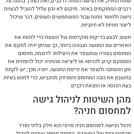
שטח החניה, את הגישה הנוחה לרכבים, ואת הצורך בהגנה על
רכבים הממוקמים באזור. מיקום לא נכון עלול להוביל לבעיות
גישה ולחוסר נוחות עבור המשתמשים השונים, דבר שיכול
ליצור חוויות לא חיוביות.
חשוב לבצע בדיקות מוקדמות של השטח כדי לזהות את
האזורים עם התנועה הגבוהה ביותר, כך שניתן יהיה למקם את
המחסום בצורה שתשפר את היעילות. לדוגמה, מחסום
הממוקם קרוב לכניסה או ליציאה מהחניה יכול להפחית את
זמן ההמתנה ולשפר את זרימת התנועה. יתרה מכך, יש לקחת
בחשבון את גובה המחסום והמרחק מהכביש, כדי למנוע בעיות
בעת הכנסה או הוצאת רכבים.
מהן השיטות לניהול גישה
למחסום חניה?
ניהול הגישה למחסום חניה פרטי הוא חלק בלתי נפרד
מהפונקציות של המערכת. קיימות מספר שיטות לניהול