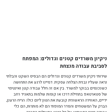
ניקיון משרדים קטנים וגדולים: המפתח
לסביבת עבודה מנצחת
שירותי ניקיון משרדים קטנים וגדולים הם הבסיס השקט והבלתי
נראה שעליו נבנית הצלחה עסקית. דמיינו לרגע את התחושה
כשנכנסים בבוקר למשרד. בין אם זה חלל עבודה קטן ואינטימי
של סטארטאפ בתחילת דרכו או קומות שלמות בתאגיד רחב
ידיים, האווירה הראשונית קובעת את הטון ליום כולו. הריח הרענן,
הברק על המשטחים והסדר המופתי הם לא מותרות, הם כלי