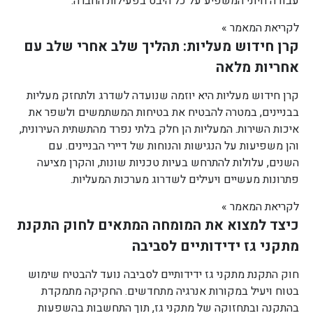
עבודה חיוני המשפיע על כל היבט בפעילות החברה.
לקריאת המאמר »
קרן חידוש מעליות: תהליך שלב אחרי שלב עם
אחריות מלאה
קרן חידוש מעליות היא יוזמה שנועדה לשדרג ולתחזק מעליות
בבניינים, במטרה להבטיח את בטיחות המשתמשים ולשפר את
איכות השירות. המעליות הן חלק בלתי נפרד מהתשתית העירונית,
והן משפיעות על הנגישות והנוחות של דיירי הבניינים. עם
השנים, עלולות להתרחש בעיות טכניות שונות, והקרן מציעה
פתרונות מעשיים ויעילים לשדרוג מערכות המעליות.
לקריאת המאמר »
כיצד למצוא את המומחה המתאים לחוק התקנת
מתקני גז ידידותיים לסביבה
חוק התקנת מתקני גז ידידותיים לסביבה נועד להבטיח שימוש
בטוח ויעיל במקורות אנרגיה מתחדשים. החקיקה מתמקדת
בהתקנה ובתחזוקה של מתקני גז, תוך התחשבות בהשפעות