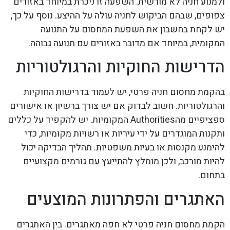
ולמנוע חניה לא מורשית. השפעה זו ניכרת במיוחד באזורים
צפופים, שבהם הביקוש לחניה עולה על ההיצע. נוסף על כך,
יש לקחת בחשבון את השפעת המחסום על התנועה
המקומית, במיוחד אם מדובר באזורים עם תנועה גבוהה.
הדרישות החוקיות והרגולטוריות
בהקמת מחסום חניה פרטי, יש לעמוד בדרישות החוקיות
והרגולטוריות. חשוב לבדוק אם יש צורך ברשיון או אישורים
ספציפיים מהAuthorities המקומיות. יש להקפיד על כללים
ותקנות המוגדרים על ידי עיריות או רשויות מקומיות, כדי
להימנע מקנסות או בעיות משפטיות. תהליך הבדיקה יכול
להיות מורכב, ולכן מומלץ להתייעץ עם גורמים מקצועיים
בתחום.
האתגרים והפתרונות המוצעים
הקמת מחסום חניה פרטי לא חפה מאתגרים. בין האתגרים