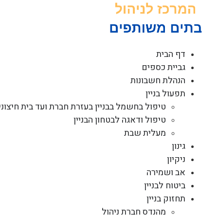
לג
תוכן
דף הבית
גביית כספים
הנהלת חשבונות
תפעול בניין
טיפול בחשמל בבניין בעזרת חברת ועד בית חיצוני
טיפול ודאגה לבטחון הבניין
מעלית שבת
גינון
ניקיון
אב ושמירה
ביטוח לבניין
תחזוק בניין
מהנדס חברת ניהול