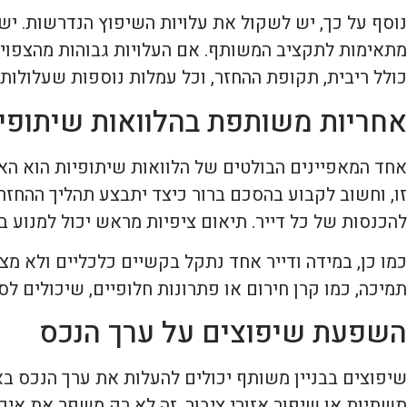
נוסף על כך, יש לשקול את עלויות השיפוץ הנדרשות. י
מתאימות לתקציב המשותף. אם העלויות גבוהות מהצפוי, ז
כולל ריבית, תקופת ההחזר, וכל עמלות נוספות שעלולות 
אחריות משותפת בהלוואות שיתופי
אחד המאפיינים הבולטים של הלוואות שיתופיות הוא הא
זו, וחשוב לקבוע בהסכם ברור כיצד יתבצע תהליך ההחזר.
להכנסות של כל דייר. תיאום ציפיות מראש יכול למנוע בע
כמו כן, במידה ודייר אחד נתקל בקשיים כלכליים ולא מצל
תמיכה, כמו קרן חירום או פתרונות חלופיים, שיכולים לס
השפעת שיפוצים על ערך הנכס
שיפוצים בבניין משותף יכולים להעלות את ערך הנכס בא
תשתיות או שיפור אזורי ציבור, זה לא רק משפר את איכו