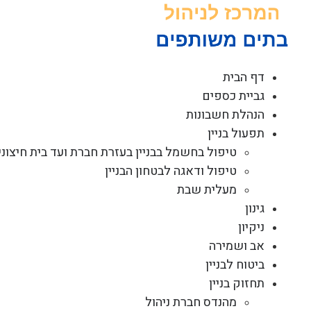
לג
תוכן
דף הבית
גביית כספים
הנהלת חשבונות
תפעול בניין
טיפול בחשמל בבניין בעזרת חברת ועד בית חיצוני
טיפול ודאגה לבטחון הבניין
מעלית שבת
גינון
ניקיון
אב ושמירה
ביטוח לבניין
תחזוק בניין
מהנדס חברת ניהול