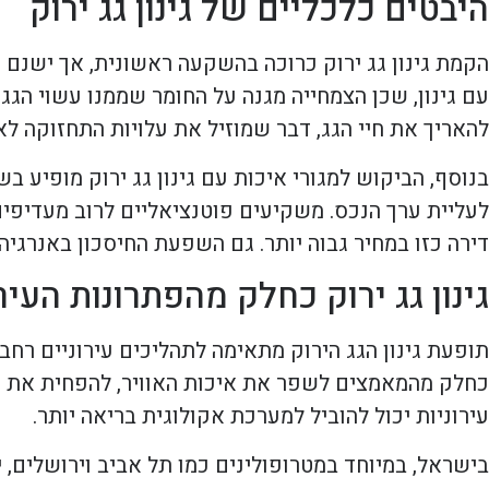
היבטים כלכליים של גינון גג ירוק
הקמת גינון גג ירוק כרוכה בהשקעה ראשונית, אך ישנם
עם גינון, שכן הצמחייה מגנה על החומר שממנו עשוי הגג
להאריך את חיי הגג, דבר שמוזיל את עלויות התחזוקה לאו
בנוסף, הביקוש למגורי איכות עם גינון גג ירוק מופיע בש
לעליית ערך הנכס. משקיעים פוטנציאליים לרוב מעדיפים נ
דירה כזו במחיר גבוה יותר. גם השפעת החיסכון באנרגיה
גינון גג ירוק כחלק מהפתרונות העיר
תופעת גינון הגג הירוק מתאימה לתהליכים עירוניים רחבי
כחלק מהמאמצים לשפר את איכות האוויר, להפחית את הטמפ
עירוניות יכול להוביל למערכת אקולוגית בריאה יותר.
בישראל, במיוחד במטרופולינים כמו תל אביב וירושלים, יש