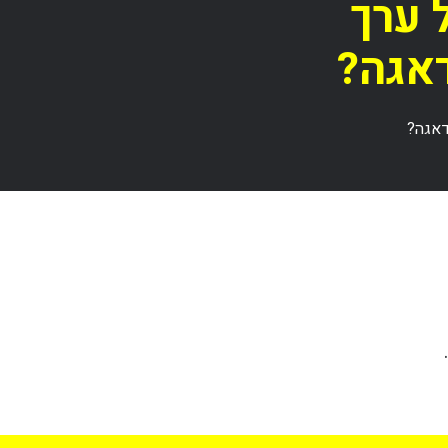
 ערך
דאגה?
דאגה?