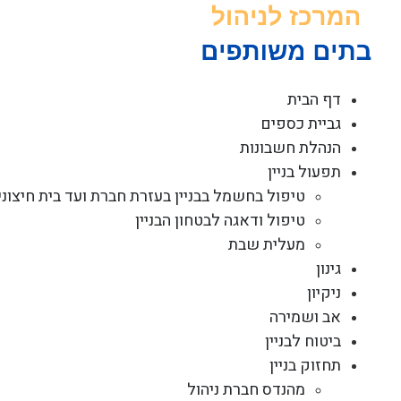
לג
תוכן
דף הבית
גביית כספים
הנהלת חשבונות
תפעול בניין
טיפול בחשמל בבניין בעזרת חברת ועד בית חיצוני
טיפול ודאגה לבטחון הבניין
מעלית שבת
גינון
ניקיון
אב ושמירה
ביטוח לבניין
תחזוק בניין
מהנדס חברת ניהול