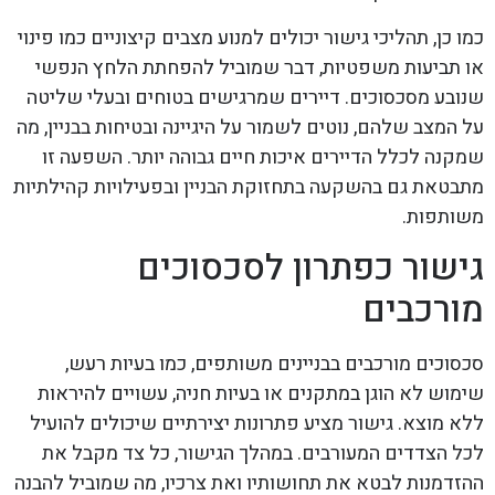
כמו כן, תהליכי גישור יכולים למנוע מצבים קיצוניים כמו פינוי
או תביעות משפטיות, דבר שמוביל להפחתת הלחץ הנפשי
שנובע מסכסוכים. דיירים שמרגישים בטוחים ובעלי שליטה
על המצב שלהם, נוטים לשמור על היגיינה ובטיחות בבניין, מה
שמקנה לכלל הדיירים איכות חיים גבוהה יותר. השפעה זו
מתבטאת גם בהשקעה בתחזוקת הבניין ובפעילויות קהילתיות
משותפות.
גישור כפתרון לסכסוכים
מורכבים
סכסוכים מורכבים בבניינים משותפים, כמו בעיות רעש,
שימוש לא הוגן במתקנים או בעיות חניה, עשויים להיראות
ללא מוצא. גישור מציע פתרונות יצירתיים שיכולים להועיל
לכל הצדדים המעורבים. במהלך הגישור, כל צד מקבל את
ההזדמנות לבטא את תחושותיו ואת צרכיו, מה שמוביל להבנה