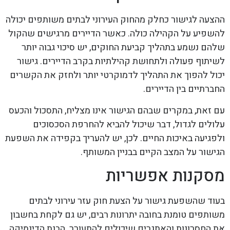
ההצעה לגישור כחלק מהחוק העירוני לבתים משותפים יכולה
להשפיע על הקהילה כולה. כאשר הדיירים מרגישים שהקול
שלהם נשמע בתהליך קביעת החוקים, יש סיכוי גבוה יותר
לשיתוף פעולה ולתחושת קהילתיות בקרב הדיירים. גישור
יכול להפוך את התהליך לדמוקרטי יותר ולחזק את הקשרים
החברתיים בין הדיירים.
עם זאת, במקרים שבהם הגישור אינו מצליח, התסכול והכעס
עלולים לגדול, דבר שיכול להביא להחרפת הסכסוכים
ולפגיעה באיכות החיים. לכן, יש להעריך בקפידה את השפעת
הגישור על המצב הקיים בבניין המשותף.
מסקנות אפשריות
בעוד שהשפעת גישור על הצעת חוק עזר עירוני לבתים
משותפים טומנת בחובה יתרונות רבים, יש גם לקחת בחשבון
את החסרונות והאתגרים שיכולים להתעורר. הבנת הדינמיקה