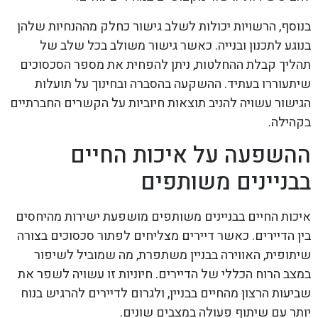
בנוסף, הרשויות יכולות לשלב גישור כחלק מההנחיות שלהן
בנוגע לתכנון ובנייה. כאשר גישור משולב בכל שלב של
תהליך קבלת ההחלטות, ניתן להפחית את מספר הסכסוכים
שיתעוררו בעתיד. ההשקעה בהסברה ובחינוך על תועלות
הגישור עשויה להניב תוצאות חיוביות על הקשרים החברתיים
בקהילה.
ההשפעה על איכות החיים
בבניינים משותפים
איכות החיים בבניינים משותפים מושפעת ישירות מהיחסים
בין הדיירים. כאשר דיירים מצליחים לפתור סכסוכים בצורה
שיתופית, האווירה בבניין משתפרת, מה שמוביל לשיפור
במצב הרוח הכללי של הדיירים. חיוניות זו עשויה לשפר את
שביעות הרצון מהחיים בבניין, ולגרום לדיירים להרגיש בנוח
יותר עם שיתוף פעולה במצבים שונים.