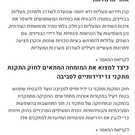
קרן חידוש מעליות היא יוזמה שנועדה לשדרג ולתחזק מעליות
בבניינים, במטרה להבטיח את בטיחות המשתמשים ולשפר את
איכות השירות. המעליות הן חלק בלתי נפרד מהתשתית העירונית,
והן משפיעות על הנגישות והנוחות של דיירי הבניינים. עם
השנים, עלולות להתרחש בעיות טכניות שונות, והקרן מציעה
פתרונות מעשיים ויעילים לשדרוג מערכות המעליות.
לקריאת המאמר »
כיצד למצוא את המומחה המתאים לחוק התקנת
מתקני גז ידידותיים לסביבה
חוק התקנת מתקני גז ידידותיים לסביבה נועד להבטיח שימוש
בטוח ויעיל במקורות אנרגיה מתחדשים. החקיקה מתמקדת
בהתקנה ובתחזוקה של מתקני גז, תוך התחשבות בהשפעות
הסביבתיות והבטיחותיות. הכרת הסעיפים המרכזיים בחוק חיונית
כדי להבין את הדרישות וההנחיות המיועדות למתקנים אלו.
לקריאת המאמר »