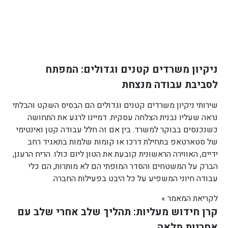
ניקיון משרדים קטנים וגדולים: המפתח
לסביבת עבודה מנצחת
שירותי ניקיון משרדים קטנים וגדולים הם הבסיס השקט והבלתי
נראה שעליו נבנית הצלחה עסקית. דמיינו לרגע את התחושה
כשנכנסים בבוקר למשרד. בין אם זה חלל עבודה קטן ואינטימי
של סטארטאפ בתחילת דרכו או קומות שלמות בתאגיד רחב
ידיים, האווירה הראשונית קובעת את הטון ליום כולו. הריח הרענן,
הברק על המשטחים והסדר המופתי הם לא מותרות, הם כלי
עבודה חיוני המשפיע על כל היבט בפעילות החברה.
לקריאת המאמר »
קרן חידוש מעליות: תהליך שלב אחרי שלב עם
אחריות מלאה