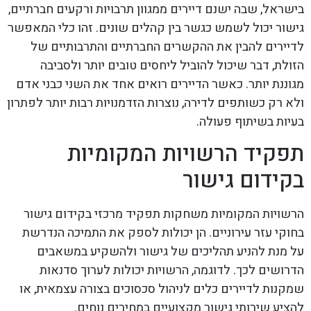
בישראל, שבה ישנם דיירים ממגוון תרבויות ורקעים חברתיים,
גישור יכול לשמש כגשר בין קהלים שונים. זהו כלי המאפשר
לדיירים להבין את ההקשרים החברתיים והתרבותיים של
הזולת, דבר שיכול להוביל ליחסים טובים יותר ולסביבה
מגוננת יותר. כאשר הדיירים רואים אחד את השני כבני אדם
ולא רק כשותפים לדירה, נוצרות הזדמנויות רבות יותר לפתרון
בעיות בשיתוף פעולה.
תפקיד הרשויות המקומיות
בקידום גישור
הרשויות המקומיות משחקות תפקיד מרכזי בקידום גישור
בחוקי עזר עירוניים. הן יכולות לספק את התמיכה הנדרשת
על מנת להניע תהליכים של גישור ולהשקיע במשאבים
הדרושים לכך. לדוגמה, הרשויות יכולות לערוך סדנאות
שמקנות לדיירים כלים לניהול סכסוכים בצורה עצמאית, או
להציע שירותי גישור מקצועיים במחירים נוחים.