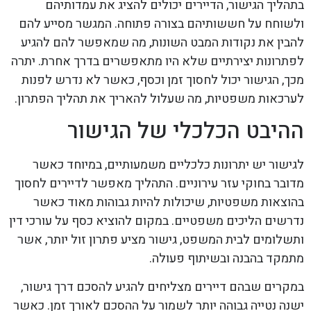
בתהליך הגישור, הדיירים יכולים להציג את עמדותיהם
ולשוחח על חששותיהם בצורה פתוחה. המגשר מסייע להם
להבין את נקודות המבט השונות, מה שמאפשר להם להגיע
לפתרונות יצירתיים שלא היו מתאפשרים בדרך אחרת. יתרה
מכך, הגישור יכול לחסוך זמן וכסף, כאשר לא נדרש לפנות
לערכאות משפטיות, מה שעלול להאריך את תהליך הפתרון.
ההיבט הכלכלי של הגישור
לגישור יש יתרונות כלכליים משמעותיים, במיוחד כאשר
מדובר בחוקי עזר עירוניים. התהליך מאפשר לדיירים לחסוך
בהוצאות משפטיות, שיכולות להיות גבוהות מאוד כאשר
נדרשים הליכים משפטיים. במקום להוציא כסף על עורכי דין
ותשלומים לבית המשפט, גישור מציע פתרון זול יותר, אשר
מתמקד בהבנה ובשיתוף פעולה.
במקרים שבהם דיירים מצליחים להגיע להסכם דרך גישור,
ישנה נטייה גבוהה יותר לשמור על ההסכם לאורך זמן. כאשר