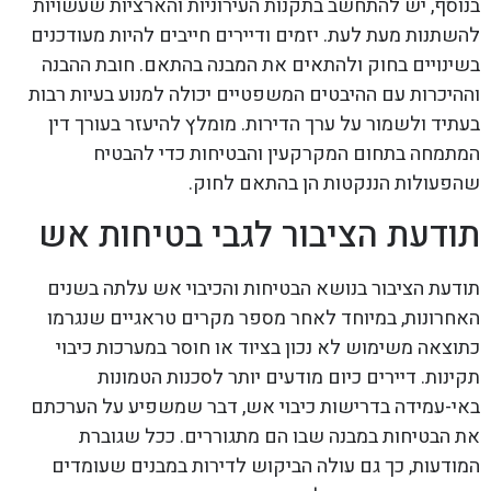
בנוסף, יש להתחשב בתקנות העירוניות והארציות שעשויות
להשתנות מעת לעת. יזמים ודיירים חייבים להיות מעודכנים
בשינויים בחוק ולהתאים את המבנה בהתאם. חובת ההבנה
וההיכרות עם ההיבטים המשפטיים יכולה למנוע בעיות רבות
בעתיד ולשמור על ערך הדירות. מומלץ להיעזר בעורך דין
המתמחה בתחום המקרקעין והבטיחות כדי להבטיח
שהפעולות הננקטות הן בהתאם לחוק.
תודעת הציבור לגבי בטיחות אש
תודעת הציבור בנושא הבטיחות והכיבוי אש עלתה בשנים
האחרונות, במיוחד לאחר מספר מקרים טראגיים שנגרמו
כתוצאה משימוש לא נכון בציוד או חוסר במערכות כיבוי
תקינות. דיירים כיום מודעים יותר לסכנות הטמונות
באי-עמידה בדרישות כיבוי אש, דבר שמשפיע על הערכתם
את הבטיחות במבנה שבו הם מתגוררים. ככל שגוברת
המודעות, כך גם עולה הביקוש לדירות במבנים שעומדים