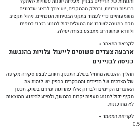
והנוחות של הדיירים בבניין. מעליות ישנות עשויות להיתקל
בבעיות טכניות, ובחלק מהמקרים, יש צורך לבצע שדרוגים
משמעותיים כדי לעמוד בתקני הבטיחות הנוכחיים. ניהול תקציב
חכם במטרה לשדרג את המעלית יכול למנוע בזבוז כספים
ולוודא שהשדרוג מתבצע בצורה יעילה.
לקריאת המאמר »
ארבעה צעדים פשוטים לייעול עלויות בהנגשת
כניסה לבניינים
תהליך ההנגשה מתחיל בשלב התכנון. חשוב לבצע סקירה מקיפה
של הצרכים של הדיירים והמבקרים בבניין. יש לזהות את
האתגרים הקיימים ולבדוק אילו פתרונות זמינים בשוק. תכנון
מקיף יכול למנוע טעויות יקרות בהמשך, ולסייע להימנע מהוצאות
לא מתוכננות.
לקריאת המאמר »