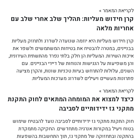
לקריאת המאמר »
קרן חידוש מעליות: תהליך שלב אחרי שלב עם
אחריות מלאה
קרן חידוש מעליות היא יוזמה שנועדה לשדרג ולתחזק מעליות
בבניינים, במטרה להבטיח את בטיחות המשתמשים ולשפר את
איכות השירות. המעליות הן חלק בלתי נפרד מהתשתית העירונית,
והן משפיעות על הנגישות והנוחות של דיירי הבניינים. עם
השנים, עלולות להתרחש בעיות טכניות שונות, והקרן מציעה
פתרונות מעשיים ויעילים לשדרוג מערכות המעליות.
לקריאת המאמר »
כיצד למצוא את המומחה המתאים לחוק התקנת
מתקני גז ידידותיים לסביבה
חוק התקנת מתקני גז ידידותיים לסביבה נועד להבטיח שימוש
בטוח ויעיל במקורות אנרגיה מתחדשים. החקיקה מתמקדת
בהתקנה ובתחזוקה של מתקני גז, תוך התחשבות בהשפעות