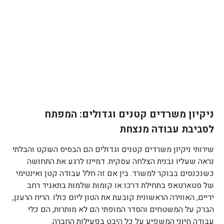
ניקיון משרדים קטנים וגדולים: המפתח
לסביבת עבודה מנצחת
שירותי ניקיון משרדים קטנים וגדולים הם הבסיס השקט והבלתי
נראה שעליו נבנית הצלחה עסקית. דמיינו לרגע את התחושה
כשנכנסים בבוקר למשרד. בין אם זה חלל עבודה קטן ואינטימי
של סטארטאפ בתחילת דרכו או קומות שלמות בתאגיד רחב
ידיים, האווירה הראשונית קובעת את הטון ליום כולו. הריח הרענן,
הברק על המשטחים והסדר המופתי הם לא מותרות, הם כלי
עבודה חיוני המשפיע על כל היבט בפעילות החברה.