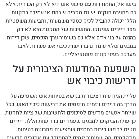
בישראל, התמודדות עם סיכוני אש היא לא רק הכרחית אלא
גם מחויבת חוקית. ישנם מקרים שבהם אי עמידה בתקנות
הללו יכולה להוביל לנזק כספי משמעותי, ותביעות משפטיות
מצד דיירים שניזוקו. החשיבות של התקנות היא לא רק
בהגנה על בני אדם אלא גם בשימור ערך הנכסים, שכן דירות
במבנים שלא עומדים בדרישות כיבוי אש עשויות לאבד
מערכם בעיני קונים פוטנציאליים.
השפעת המודעות הציבורית על
דרישות כיבוי אש
עליית המודעות הציבורית בנושא בטיחות אש משפיעה על
הדרך בה דיירים ויזמים תופסים את דרישות כיבוי האש. ככל
שיותר אנשים מודעים לסיכונים ולחשיבות של ציות לתקנות,
כך עולה הביקוש למבנים שעמודים בדרישות הללו. דיירים
נוטים לחפש דירות במבנים שמציעים פתרונות בטיחות
מתקדמים, מה שמותיר יזמים להתמודד עם אתגרים חדשים