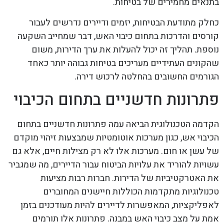
בתנאים מחמירים של בטיחות.
כחלק מתודעת הבטיחות, יזמים ודיירים נדרשים לעבור
קורסים והדרכות בתחום כיבוי האש, דבר שמחייב השקעה
נוספת. תהליך זה יכול להעלות את ערך הדירות, משום
שהקונים העתידיים מעריכים בטיחות גבוהה יותר כאחד
הגורמים החשובים בהחלטה לרכוש דירה.
פתרונות חדשניים בתחום הכיבוי
הקדמה הטכנולוגית הביאה עמה פתרונות חדשניים בתחום
הכיבוי אש, כגון מערכות אוטומטיות שמבצעות זיהוי מוקדם
של עשן או חום. מערכות אלו לא רק מצילות חיים, אלא גם
עשויות להוריד את עלויות הביטוח עבור הדיירים, מה שמגביר
את האטרקטיביות של הדירות. חברות רבות מציעות
טכנולוגיות מתקדמות הכוללות חיישנים המחוברים
לאפליקציות, המאפשרות לדיירים להיות מעודכנים בזמן
אמת על מצב כיבוי האש במבנה. פתרונות אלו תורמים