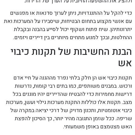
ולהציג את ההשפעה החיובית על הערך של הדירות.
כדי להקל על ההתנגדויות, ניתן לערוך סדנאות או מפגשים
עם אנשי מקצוע בתחום הבטיחות, שיסבירו על המערכות ואת
יתרונותיהן. שיח פתוח ושקוף יכול לסייע בהבנה ובקבלת
ההחלטות, ובכך למנוע מתחים מיותרים בין דיירים ויזמים.
הבנת החשיבות של תקנות כיבוי
אש
תקנות כיבוי אש הן חלק בלתי נפרד מההגנה על חיי אדם
ורכוש. במבנים משותפים, כמו בתים רבי קומות, נדרשות
דרישות מחמירות כדי להבטיח שהדיירים יהיו מוגנים בכל
מצב. תקנות אלו כוללות התקנת מערכות גילוי ועשן, מערכות
כיבוי אוטומטיות, ותכנון מדויק של דרכי יציאה במקרה של
שריפה. ככל שזמן התגובה מהיר יותר, כך הסיכון להפצת
האש מצטמצם באופן משמעותי.