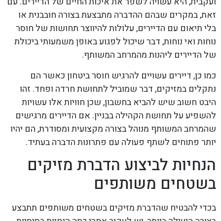
ועקבית, היא עשויה לשפר את איכות החיים של הדיירים. עם
זאת, במקרים שבהם ההדברה מתבצעת בצורה חובבנית או
בלי תיאום עם הדיירים, עלולות להיווצר תחושות של חוסר
נוחות ואי נוחות, דבר שיכול לפגוע באופן משמעותי ביכולת
של הדיירים ליהנות מהמרחב המשותף.
כמו כן, דיירים עשויים להרגיש חוסר ביטחון כאשר הם
נתקלים במזיקים, דבר שמוביל לתחושת חרדה ופחד. זהו
היבט חשוב שיש להביא בחשבון, שכן חוויות אלו עשויות
להשפיע על תחושת הקהילה בבניין. אם הדיירים מרגישים
שהמרחב המשותף מנוהל בצורה מקצועית ומסודרת, הם יהיו
יותר פתוחים לשתף פעולה עם פתרונות הדברה בעתיד.
הנחיות לביצוע הדברת מזיקים
בשטחים משותפים
בכדי להבטיח שהדברת מזיקים בשטחים משותפים תתבצע