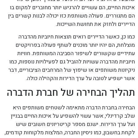
איכות החיים, הם עשויים להרגיש יותר מחוברים למקום בו
הם מתגוררים. פעולה משותפת כזו יכולה לבנות קשרים בין
הדיירים ולחזק את תחושת השייכות.
כמו כן, כאשר הדיירים רואים תוצאות חיוביות מהדברה
מוצלחת, הם יהיו יותר מוכנים לשתף פעולה בפרויקטים
עתידיים שקשורים לשיפור הסביבה המשותפת. חוויות
חיוביות מהדברה עשויות להוביל גם לפעילויות נוספות, כמו
ניקיונות משותפים או שיפוץ של המרחבים הציבוריים, דבר
אשר ישפיע לטובה על ערך הדירות והקהילה כולה.
תהליך הבחירה של חברת הדברה
הבחירה בחברת הדברה מתאימה לשטחים משותפים היא
שלב קרדינלי, אשר עשוי להשפיע על איכות החיים בבניין
ועל ערך הדירות. ישנם מספר קריטריונים חשובים שיש
לקחת בחשבון, כמו ניסיון החברה, המלצות מלקוחות קודמים,