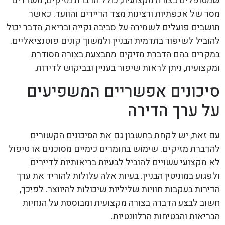
שמטופלים בצורה מקצועית, כולל הדברת מזיקים, משדרים
מסר של אכפתיות ורצינות מצד הדיירים והוועד. כאשר
תושבים פועלים לשמירה על סביבה נקייה ובריאה, הדבר יכול
להוביל לשיפור בתדמית הבניין ולמשוך קונים פוטנציאליים.
במקרים בהם הדברת מזיקים מתבצעת בצורה מסודרת
ומקצועית, ניתן לראות שיפור בעניין ובביקוש לדירות.
סיכונים אפשריים המשפיעים
על ערך הדירה
עם זאת, יש לקחת בחשבון גם את הסיכונים הקשורים
להדברת מזיקים. שימוש בחומרים כימיים מסוכנים או טיפול
לא מקצועי עשויים להוביל לבעיות בריאותיות לדיירים
ולפגוע במוניטין הבניין. בעיות אלה עלולות להוריד את ערך
הדירות בעקבות חוויות שליליות שיכולות להיווצר. לפיכך,
חשוב לבצע הדברה בצורה מקצועית ומבוססת על הנחיות
הבריאות והבטיחות הרלוונטיות.