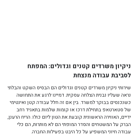
ניקיון משרדים קטנים וגדולים: המפתח
לסביבת עבודה מנצחת
שירותי ניקיון משרדים קטנים וגדולים הם הבסיס השקט והבלתי
נראה שעליו נבנית הצלחה עסקית. דמיינו לרגע את התחושה
כשנכנסים בבוקר למשרד. בין אם זה חלל עבודה קטן ואינטימי
של סטארטאפ בתחילת דרכו או קומות שלמות בתאגיד רחב
ידיים, האווירה הראשונית קובעת את הטון ליום כולו. הריח הרענן,
הברק על המשטחים והסדר המופתי הם לא מותרות, הם כלי
עבודה חיוני המשפיע על כל היבט בפעילות החברה.