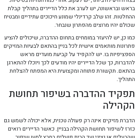
בצורה היעילה ביותר, יש לעקוב אחרי כמה הנחיות בסיסיות.
בראש ובראשונה, יש לערב את כלל הדיירים בתהליך קבלת
ההחלטות. זהו שלב קרדינלי שמונע חיכוכים עתידיים ומבטיח
שכולם יהיו מרוצים מהפתרון שנבחר.
כמו כן, יש להיעזר במומחים בתחום ההדברה, שיכולים להציע
פתרונות מותאמים אישית לכל בניין בהתאם לבעיות המזיקים
הספציפיות בו. יש להקפיד על קביעת מועדים מראש
להדברות, כך שכל הדיירים יהיו מודעים לכך ויוכלו להתארגן
בהתאם. תקשורת פתוחה ומקצועית היא המפתח להצלחת
התהליך.
תפקיד ההדברה בשיפור תחושת
הקהילה
הדברת מזיקים אינה רק פעולה טכנית, אלא יכולה לשמש גם
כזרז לשיפור תחושת הקהילה בבניין. כאשר הדיירים רואים
שהבעלים או נציגי ועד הבית פועלים במרץ למען שיפור