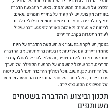
תהליך ההדברה עצמו יש לו השפעות שונות על הסביבה,
ובפרט על השטחים המשותפים. כאשר מתבצעת הדברה
בשירות מקצועי, יש להקפיד על בחירת חומרים שאינם
מזיקים לסביבה. חומרים כימיים מסוימים עלולים לגרום
לריחות לא נעימים ולאיכות האוויר להיפגע, דבר שיכול
לעורר התנגדות בקרב הדיירים.
בנוסף, יש לקחת בחשבון את השפעת ההדברה על חיות
מחמד ודיירים עם אלרגיות או בעיות בריאותיות. אם ההדברה
מתבצעת בצורה לא מקצועית, זה עלול להוביל למחלוקות בין
הדיירים, דבר שיכול להשפיע על תחושת הקהילה ועל הערך
של הדירות. לכן, חשוב שכל תהליך ההדברה יתנהל בשקיפות
עם הדיירים, כולל הסבר על סוגי החומרים בהם נעשה שימוש
ועל הסיכונים הפוטנציאליים.
תכנון וביצוע ההדברה בשטחים
משותפים