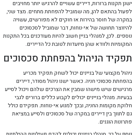
ישנן תקנות ברורות, דיירים עשויים להרגיש יותר מחויבים
לפעול בהתאם להן, מה שמוביל להפחתת מתחים. מצד שני,
במקרה של חוסר בהירות או חוקים לא מפורשים, עשויה
להיווצר תחושה של אי-נוחות, דבר שמוביל לסכסוכים
נוספים. לכן, למנהלי בניין חשוב להיות מעודכנים בכל התקנות
המקומיות ולוודא שהן מיועדות לטובת כל הדיירים.
תפקיד הניהול בהפחתת סכסוכים
ניהול מקצועי של בניינים יכול לשחק תפקיד מכריע
בהפחתת סכסוכי חניה. כאשר ישנו ניהול מסודר, דיירים
מרגישים שיש מישהו שמבין את הצרכים שלהם ויכול לסייע
בבעיות. מנהלי בניינים יכולים לקבוע כללים ברורים לגבי
חלוקת מקומות החניה, ובכך למנוע אי-נוחות. תפקידם כולל
גם לתווך בין דיירים במקרה של סכסוכים ולסייע במציאת
פתרונות הוגנים.
נוסף על כך, מנהלי בניינים יכולים לקדם פעילויות קהילתיות