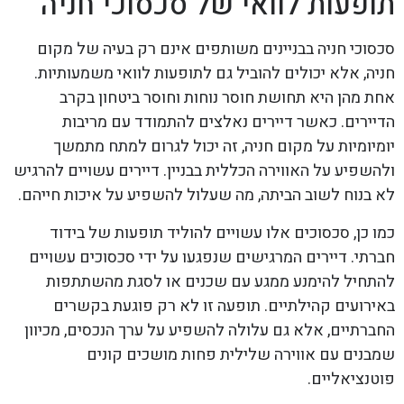
תופעות לוואי של סכסוכי חניה
סכסוכי חניה בבניינים משותפים אינם רק בעיה של מקום
חניה, אלא יכולים להוביל גם לתופעות לוואי משמעותיות.
אחת מהן היא תחושת חוסר נוחות וחוסר ביטחון בקרב
הדיירים. כאשר דיירים נאלצים להתמודד עם מריבות
יומיומיות על מקום חניה, זה יכול לגרום למתח מתמשך
ולהשפיע על האווירה הכללית בבניין. דיירים עשויים להרגיש
לא בנוח לשוב הביתה, מה שעלול להשפיע על איכות חייהם.
כמו כן, סכסוכים אלו עשויים להוליד תופעות של בידוד
חברתי. דיירים המרגישים שנפגעו על ידי סכסוכים עשויים
להתחיל להימנע ממגע עם שכנים או לסגת מהשתתפות
באירועים קהילתיים. תופעה זו לא רק פוגעת בקשרים
החברתיים, אלא גם עלולה להשפיע על ערך הנכסים, מכיוון
שמבנים עם אווירה שלילית פחות מושכים קונים
פוטנציאליים.