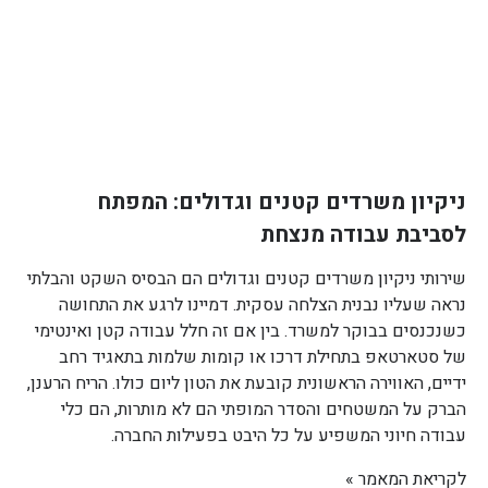
ניקיון משרדים קטנים וגדולים: המפתח
לסביבת עבודה מנצחת
שירותי ניקיון משרדים קטנים וגדולים הם הבסיס השקט והבלתי
נראה שעליו נבנית הצלחה עסקית. דמיינו לרגע את התחושה
כשנכנסים בבוקר למשרד. בין אם זה חלל עבודה קטן ואינטימי
של סטארטאפ בתחילת דרכו או קומות שלמות בתאגיד רחב
ידיים, האווירה הראשונית קובעת את הטון ליום כולו. הריח הרענן,
הברק על המשטחים והסדר המופתי הם לא מותרות, הם כלי
עבודה חיוני המשפיע על כל היבט בפעילות החברה.
לקריאת המאמר »