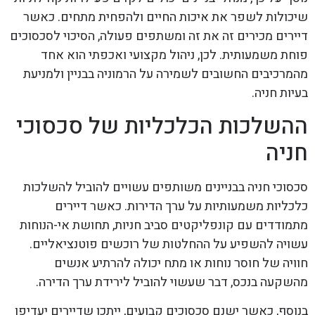
שיכולות לשפר את איכות החיים ולהפחית מתחים. כאשר
דיירים מכירים זה את זה ומשתפים פעולה, הסיכוי לסכסוכים
פוחת משמעותית. לכן, ניהול מקצועי ואכפתי הוא אחד
מהמרכיבים החשובים לשמירה על הרמוניה בבניין ולמניעת
בעיות חניה.
ההשלכות הכלכליות של סכסוכי
חניה
סכסוכי חניה בבניינים משותפים עשויים להוביל להשלכות
כלכליות משמעותיות על ערך הדירות. כאשר דיירים
מתמודדים עם קונפליקטים סביב חניות, תחושת אי-הנוחות
עשויה להשפיע על ההחלטות של רוכשים פוטנציאליים.
חוויה של חוסר נוחות או מתח יכולה להרתיע אנשים
מהשקעה בנכס, דבר שעשוי להוביל לירידת ערך הדירה.
בנוסף, כאשר ישנם סכסוכים קבועים, ייתכן שדיירים יעדיפו