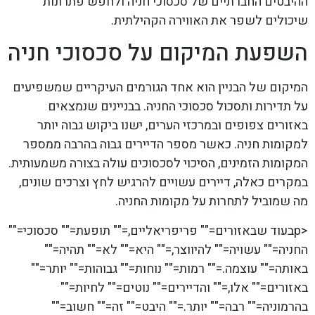
ההיבטים החברתיים של סכסוכי חניה ולחפש פתרונות
שיכולים לשפר את האווירה הקהילתית.
השפעת המיקום על סכסוכי חניה
המיקום של הבניין הוא אחד הגורמים העיקריים שמשפיעים
על תדירות ותסכול סכסוכי החניה. בבניינים שנמצאים
באזורים צפופים ובמרכזי הערים, ישנו ביקוש גבוה יותר
למקומות חניה. כאשר מספר הדיירים גבוה בהרבה ממספר
המקומות הזמינים, הסיכוי לסכסוכים עולה בצורה משמעותית.
במקרים כאלה, דיירים עשויים להרגיש לחץ וצרכים שונים,
מה שמוביל לתחרות על מקומות החניה.
<pבעוד שבאזורים="" פריפריאליים,="" תופעת="" סכסוכי=""
החניה="" עשויה="" להיווצר,="" היא="" לא="" תהיה=""
באותה="" עוצמה.="" רמות="" נוחות="" גבוהות="" יותר=""
באזורים="" אלו,="" והדיירים="" נוטים="" לחיות=""
בהרמוניה="" רבה="" יותר.="" היבט="" זה="" חשוב=""