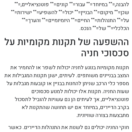
להבנה,="" במיוחד="" עבור="" קונים="" פוטנציאליים,=""
שכן="" מיקום="" הבניין="" יכול="" להשפיע="" ישירות=""
על="" התנהלות="" החיים="" היומיומיים="" והערך=""
הכלכלי="" של="" הנכס.
ההשפעה של תקנות מקומיות על
סכסוכי חניה
תקנות מקומיות בנוגע לחניה יכולות לשפר או להחמיר את
המצב בבניינים משותפים. לעיתים, ישנן תקנות המגבילות את
מספר כלי הרכב שניתן להחנות בבניין או קובעות מגבלות על
שעות החניה. תקנות אלו יכולות למנוע סכסוכים
פוטנציאליים, אך לעיתים הן גם עשויות להוביל לתסכול
בקרב הדיירים, במיוחד אם יש תחושה שהתקנות לא
מתבצעות בצורה שוויונית.
חוקי החניה יכולים גם לשנות את התנהלות הדיירים. כאשר