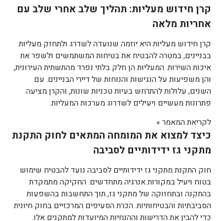
קרן חידוש מעליות: תהליך שלב אחרי שלב עם
אחריות מלאה
קרן חידוש מעליות היא יוזמה שנועדה לשדרג ולתחזק מעליות
בבניינים, במטרה להבטיח את בטיחות המשתמשים ולשפר את
איכות השירות. המעליות הן חלק בלתי נפרד מהתשתית העירונית,
והן משפיעות על הנגישות והנוחות של דיירי הבניינים. עם
השנים, עלולות להתרחש בעיות טכניות שונות, והקרן מציעה
פתרונות מעשיים ויעילים לשדרוג מערכות המעליות.
לקריאת המאמר »
כיצד למצוא את המומחה המתאים לחוק התקנת
מתקני גז ידידותיים לסביבה
חוק התקנת מתקני גז ידידותיים לסביבה נועד להבטיח שימוש
בטוח ויעיל במקורות אנרגיה מתחדשים. החקיקה מתמקדת
בהתקנה ובתחזוקה של מתקני גז, תוך התחשבות בהשפעות
הסביבתיות והבטיחותיות. הכרת הסעיפים המרכזיים בחוק חיונית
כדי להבין את הדרישות וההנחיות המיועדות למתקנים אלו.