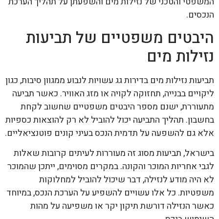
המשפטי והטכני של נזילות מים והשפעתן על תהליך הערכת
הנכסים.
היבטים משפטיים של תביעות
נזילות מים
תביעות נזילות מים בדירות גג עשויות לנבוע ממגוון סיבות, כגון
ליקויים בבנייה, תחזוקה לקויה או מזג האוויר. כאשר תביעה
מתעוררת, ישנם מספר היבטים משפטיים שחשוב לקחת
בחשבון. תהליך התביעה יכול להוביל לא רק להוצאות כספיות
אלא גם להשפעה על תדמית הנכס בעיני קונים פוטנציאליים.
בישראל, תביעות מסוג זה מעוררות לעיתים קרובות שאלות
לגבי אחריות המוכר והקונה. במקרים מסוימים, ייתכן שהמוכר
לא היה מודע לנזילה, דבר שיכול להוביל למחלוקות
משפטיות. כל אלו עשויים להשפיע על הערכת הנכס, במיוחד
כאשר הנזילה דורשת תיקון יקר או משפיעה על מהות