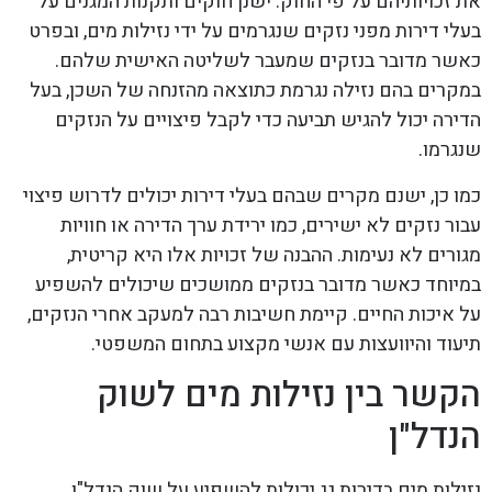
את זכויותיהם על פי החוק. ישנן חוקים ותקנות המגנים על
בעלי דירות מפני נזקים שנגרמים על ידי נזילות מים, ובפרט
כאשר מדובר בנזקים שמעבר לשליטה האישית שלהם.
במקרים בהם נזילה נגרמת כתוצאה מהזנחה של השכן, בעל
הדירה יכול להגיש תביעה כדי לקבל פיצויים על הנזקים
שנגרמו.
כמו כן, ישנם מקרים שבהם בעלי דירות יכולים לדרוש פיצוי
עבור נזקים לא ישירים, כמו ירידת ערך הדירה או חוויות
מגורים לא נעימות. ההבנה של זכויות אלו היא קריטית,
במיוחד כאשר מדובר בנזקים ממושכים שיכולים להשפיע
על איכות החיים. קיימת חשיבות רבה למעקב אחרי הנזקים,
תיעוד והיוועצות עם אנשי מקצוע בתחום המשפטי.
הקשר בין נזילות מים לשוק
הנדל"ן
נזילות מים בדירות גג יכולות להשפיע על שוק הנדל"ן