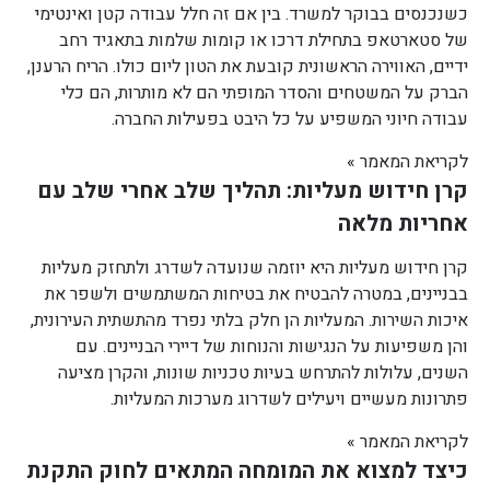
כשנכנסים בבוקר למשרד. בין אם זה חלל עבודה קטן ואינטימי
של סטארטאפ בתחילת דרכו או קומות שלמות בתאגיד רחב
ידיים, האווירה הראשונית קובעת את הטון ליום כולו. הריח הרענן,
הברק על המשטחים והסדר המופתי הם לא מותרות, הם כלי
עבודה חיוני המשפיע על כל היבט בפעילות החברה.
לקריאת המאמר »
קרן חידוש מעליות: תהליך שלב אחרי שלב עם
אחריות מלאה
קרן חידוש מעליות היא יוזמה שנועדה לשדרג ולתחזק מעליות
בבניינים, במטרה להבטיח את בטיחות המשתמשים ולשפר את
איכות השירות. המעליות הן חלק בלתי נפרד מהתשתית העירונית,
והן משפיעות על הנגישות והנוחות של דיירי הבניינים. עם
השנים, עלולות להתרחש בעיות טכניות שונות, והקרן מציעה
פתרונות מעשיים ויעילים לשדרוג מערכות המעליות.
לקריאת המאמר »
כיצד למצוא את המומחה המתאים לחוק התקנת