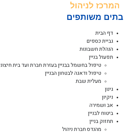
לג
תוכן
דף הבית
גביית כספים
הנהלת חשבונות
תפעול בניין
טיפול בחשמל בבניין בעזרת חברת ועד בית חיצוני
טיפול ודאגה לבטחון הבניין
מעלית שבת
גינון
ניקיון
אב ושמירה
ביטוח לבניין
תחזוק בניין
מהנדס חברת ניהול