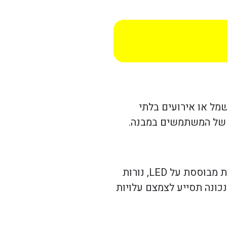
שמל או אירועים בלתי
ון של המשתמשים במבנה.
בעת תכנון התקנת תאורת חירום, יש לקחת בחשבון את הסוגים השונים הקיימים בשוק. תאורת חירום יכולה להיות מבוססת על LED, נורות
תר. בחירה נכונה תסייע לצמצם עלויות