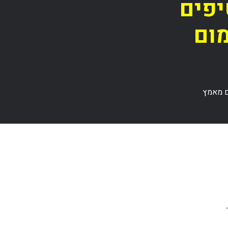
יפים
מום
ם מאמץ