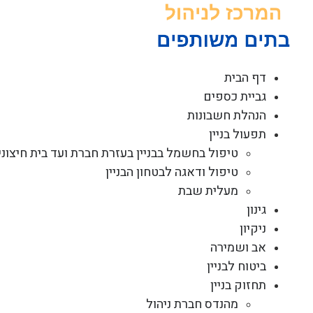
לג
תוכן
דף הבית
גביית כספים
הנהלת חשבונות
תפעול בניין
טיפול בחשמל בבניין בעזרת חברת ועד בית חיצוני
טיפול ודאגה לבטחון הבניין
מעלית שבת
גינון
ניקיון
אב ושמירה
ביטוח לבניין
תחזוק בניין
מהנדס חברת ניהול