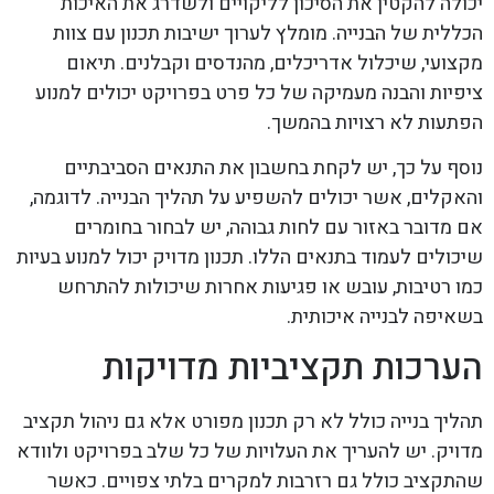
יכולה להקטין את הסיכון לליקויים ולשדרג את האיכות
הכללית של הבנייה. מומלץ לערוך ישיבות תכנון עם צוות
מקצועי, שיכלול אדריכלים, מהנדסים וקבלנים. תיאום
ציפיות והבנה מעמיקה של כל פרט בפרויקט יכולים למנוע
הפתעות לא רצויות בהמשך.
נוסף על כך, יש לקחת בחשבון את התנאים הסביבתיים
והאקלים, אשר יכולים להשפיע על תהליך הבנייה. לדוגמה,
אם מדובר באזור עם לחות גבוהה, יש לבחור בחומרים
שיכולים לעמוד בתנאים הללו. תכנון מדויק יכול למנוע בעיות
כמו רטיבות, עובש או פגיעות אחרות שיכולות להתרחש
בשאיפה לבנייה איכותית.
הערכות תקציביות מדויקות
תהליך בנייה כולל לא רק תכנון מפורט אלא גם ניהול תקציב
מדויק. יש להעריך את העלויות של כל שלב בפרויקט ולוודא
שהתקציב כולל גם רזרבות למקרים בלתי צפויים. כאשר