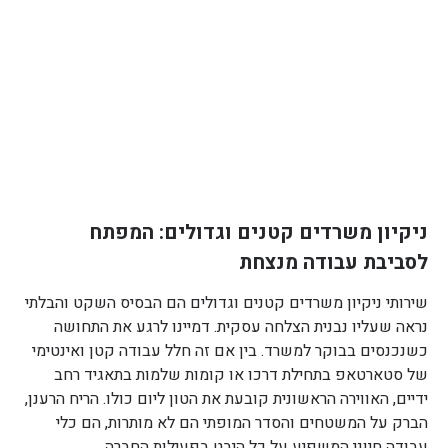
ניקיון משרדים קטנים וגדולים: המפתח
לסביבת עבודה מנצחת
שירותי ניקיון משרדים קטנים וגדולים הם הבסיס השקט והבלתי
נראה שעליו נבנית הצלחה עסקית. דמיינו לרגע את התחושה
כשנכנסים בבוקר למשרד. בין אם זה חלל עבודה קטן ואינטימי
של סטארטאפ בתחילת דרכו או קומות שלמות בתאגיד רחב
ידיים, האווירה הראשונית קובעת את הטון ליום כולו. הריח הרענן,
הברק על המשטחים והסדר המופתי הם לא מותרות, הם כלי
עבודה חיוני המשפיע על כל היבט בפעילות החברה.