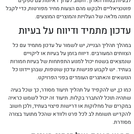
לבעיות בטווח הארוך. חשוב לערוך ראיונות עם ספקים
פוטנציאליים ולבקש מהם הצעות מחיר מפורטות, כדי לקבל
תמונה מלאה של העלויות והמוצרים המוצעים.
עדכון מתמיד ודיווח על בעיות
במהלך תהליך הבנייה, יש לשמור על עדכון מתמיד עם כל
הצוותים המעורבים. דיווח בזמן על בעיות או ליקויים
שנמצאים בשטח יכול למנוע התפתחות של בעיות חמורות
בעתיד. יש לקבוע פגישות עדכון שוטפות, שבהן יידונו כל
הנושאים והאתגרים העומדים בפני הפרויקט.
כמו כן, יש להקפיד על תהליך תיעוד מסודר, כך שכל בעיה
שתהיה תוכל להתברר בקלות. תיעוד זה יכול לשמש כראיה
במקרים של מחלוקות או דרישות פיצוי בעתיד, ולכן חשוב
להקדיש תשומת לב לכל פרט ולוודא שהכל מתועד בצורה
מסודרת.