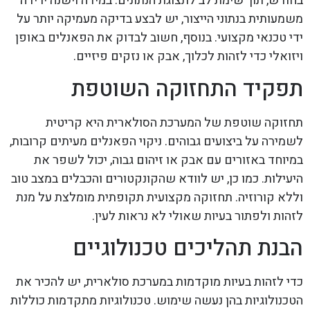
בחודש, תוך שימת לב לתצוגת הנתונים. במידה וישנה ירידה
משמעותית בנתוני הייצור, יש לבצע בדיקה מעמיקה יותר על
ידי טכנאי מקצועי. בנוסף, חשוב לבדוק את הפאנלים באופן
ויזואלי כדי לזהות לכלוך, אבק או נזקים פיזיים.
תפקיד התחזוקה השוטפת
תחזוקה שוטפת של המערכת הסולארית היא קריטית
לשמירה על ביצועים גבוהים. ניקוי הפאנלים מעיתים קרובות,
במיוחד באזורים עם אבק או זיהום גבוה, יכול לשפר את
היעילות. כמו כן, יש לוודא שהקונקטורים והכבלים במצב טוב
וללא קורוזיה. תחזוקה מקצועית תקופתית מומלצת על מנת
לזהות ולפתור בעיות שאולי לא נראות לעין.
הבנת תהליכים טכנולוגיים
כדי לזהות בעיות מוקדמות במערכת סולארית, יש להכיר את
הטכנולוגיות בהן נעשה שימוש. טכנולוגיות מתקדמות כוללות