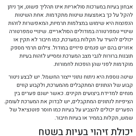
אבחון בעיות במערכות סולאריות אינו תהליך פשוט, אך ניתן
להקל על כך באמצעות שיטות מתקדמות. אחת השיטות
הנפוצות היא שימוש במצלמות תרמיות, המאפשרות לזהות
שינויי טמפרטורה במודולים הסולאריים. שינויי טמפרטורה
יכולים להעיד על תקלות במערכת, כמו חיבור לא תקין או
אזורים בהם יש פגמים פיזיים במודול. צילום תרמי מספק
תובנות ברורות לגבי מצב המערכת ומסייע לזהות בעיות
מוקדמות לפני שהן הופכות לחמורות.
שיטה נוספת היא ניתוח נתוני ייצור החשמל. יש לבצע ניטור
קבוע של הנתונים המתקבלים מהמערכת, ולקבוע קווים
מנחים למדידת ביצועים תקינים. כאשר ישנם פערים בין
הציפיות לנתונים המתקבלים, יש לבדוק את המערכת לעומק.
הפערים יכולים להצביע על בעיות כמו חוסר פוטנציאל של
שמש, תקלות בממיר או בעיות חיבור.
יכולת זיהוי בעיות בשטח