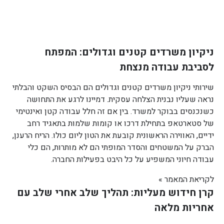
ניקיון משרדים קטנים וגדולים: המפתח
לסביבת עבודה מנצחת
שירותי ניקיון משרדים קטנים וגדולים הם הבסיס השקט והבלתי
נראה שעליו נבנית הצלחה עסקית. דמיינו לרגע את התחושה
כשנכנסים בבוקר למשרד. בין אם זה חלל עבודה קטן ואינטימי
של סטארטאפ בתחילת דרכו או קומות שלמות בתאגיד רחב
ידיים, האווירה הראשונית קובעת את הטון ליום כולו. הריח הרענן,
הברק על המשטחים והסדר המופתי הם לא מותרות, הם כלי
עבודה חיוני המשפיע על כל היבט בפעילות החברה.
לקריאת המאמר »
קרן חידוש מעליות: תהליך שלב אחרי שלב עם
אחריות מלאה