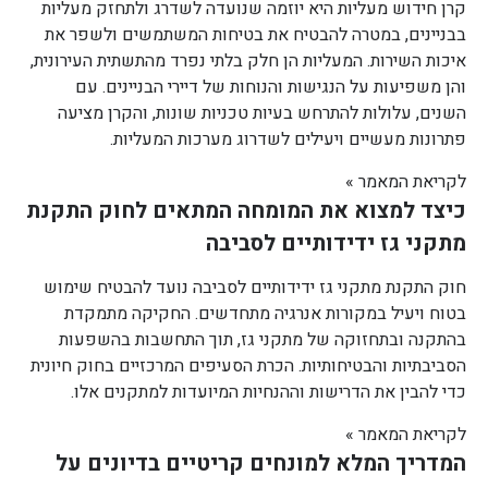
קרן חידוש מעליות היא יוזמה שנועדה לשדרג ולתחזק מעליות
בבניינים, במטרה להבטיח את בטיחות המשתמשים ולשפר את
איכות השירות. המעליות הן חלק בלתי נפרד מהתשתית העירונית,
והן משפיעות על הנגישות והנוחות של דיירי הבניינים. עם
השנים, עלולות להתרחש בעיות טכניות שונות, והקרן מציעה
פתרונות מעשיים ויעילים לשדרוג מערכות המעליות.
לקריאת המאמר »
כיצד למצוא את המומחה המתאים לחוק התקנת
מתקני גז ידידותיים לסביבה
חוק התקנת מתקני גז ידידותיים לסביבה נועד להבטיח שימוש
בטוח ויעיל במקורות אנרגיה מתחדשים. החקיקה מתמקדת
בהתקנה ובתחזוקה של מתקני גז, תוך התחשבות בהשפעות
הסביבתיות והבטיחותיות. הכרת הסעיפים המרכזיים בחוק חיונית
כדי להבין את הדרישות וההנחיות המיועדות למתקנים אלו.
לקריאת המאמר »
המדריך המלא למונחים קריטיים בדיונים על