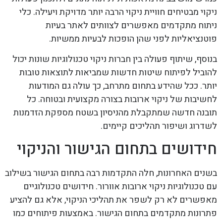
ניקוי מבטיחים חוויית ניקוי הרבה יותר מדויקת ויעילה. כלי
ניתוח מתקדמים מאפשרים לצוותים לאתר בעיות
פוטנציאליות לפני שהן הופכות לבעיות ממשיות.
בנוסף, שיתוף פעולה בין חברות ניקוי טכנולוגיות שונות יכול
להוביל לפיתוח שיטות חדשות שמביאות לתוצאות טובות
יותר. ככל שהידע בתחום מתרחב, כך עולה גם המודעות
לחשיבות של ניקוי ארובות בצורה מקצועית ובטוחה. כל
תובנה חדשה שמתקבלת מהניסיון בשטח מספקת הזדמנות
לשדרוג ושיפור תהליכים קיימים.
חידושים בתחום הגישור והניקוי
בשנים האחרונות, חלה התקדמות רבה בתחום הגישור בשילוב
עם טכנולוגיות ניקוי ארובות אוורור. חידושים טכנולוגיים
מאפשרים לא רק לשפר את תהליכי הניקוי, אלא גם להציע
פתרונות מתקדמים בתחום הגישור. באמצעות פיתוחים כמו