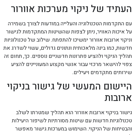
העתיד של ניקוי מערכות אוורור
עם התקדמות הטכנולוגיה והעלייה במודעות לצורך בשמירה
על איכות האוויר, ניתן לצפות שהשיטות המתקדמות לגישור
וניקוי ארובות אוורור ימשיכו להתפתח. שילוב של טכנולוגיות
חדשות, כמו בינה מלאכותית ונתונים גדולים, עשוי לשדרג את
תהליך הניקוי ולהציע פתרונות חדשניים נוספים. כך, תחום זה
צפוי להישאר מרכזי עבור אנשי מקצוע המעוניינים להציע
שירותים מתקדמים ויעילים.
היישום המעשי של גישור בניקוי
ארובות
גישור בניקוי ארובות אוורור הוא תהליך שמטרתו לשלב
טכנולוגיות חדשות עם שיטות מסורתיות לשיפור היעילות
והבטיחות של הניקוי. השימוש במערכות גישור מאפשר