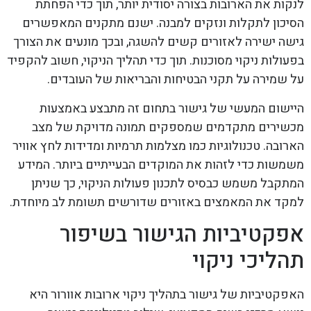
לנקות את הארובות בצורה יסודית יותר, תוך כדי הפחתת
הסיכון לתקלות ונזקים למבנה. ישנם מתקנים המאפשרים
גישה ישירה לאזורים קשים להשגה, ובכך מונעים את הצורך
בפעולות ניקוי מסוכנות. תוך כדי תהליך הניקוי, חשוב להקפיד
על שמירה על תקני הבטיחות והבריאות של העובדים.
היישום המעשי של גישור בתחום זה מתבצע באמצעות
מכשירים מתקדמים שמספקים תמונה מדויקת של מצב
הארובה. טכנולוגיות כמו מצלמות תרמיות ומדידות לחץ אוויר
משמשות כדי לזהות את המוקדים הבעייתיים ביותר. המידע
המתקבל משמש כבסיס לתכנון פעולות הניקוי, כך שניתן
למקד את המאמצים באזורים שדורשים תשומת לב מיוחדת.
אפקטיביות הגישור בשיפור
תהליכי ניקוי
האפקטיביות של גישור בתהליך ניקוי ארובות אוורור היא