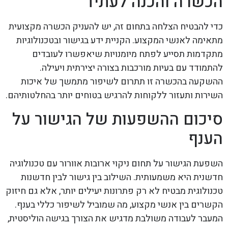
הכשרה והכנה לעתיד
כדי להבטיח הצלחה בתחום זה, יש להעניק הכשרה מקצועית
מתאימה לאנשי המקצוע. הקניית ידע בגישור ובטכנולוגיות
מתקדמות תסייע לפתח מיומנויות שיאפשרו לעובדים
להתמודד עם בעיות מורכבות בצורה יצירתית ויעילה.
ההשקעה בהכשרה זו תתרום לשיפור מתמשך של איכות
השירות ותעזור ללקוחות להרגיש בטוחים יותר בהחלטותיהם.
סיכום ההשפעות של הגישור על
הענף
השפעת הגישור על תחום ניקוי ארובות אוורור עם טכנולוגיה
חדשנית היא משמעותית. השילוב בין גישור לבין חדשנות
טכנולוגית מבטיח לא רק פתרונות יעילים יותר, אלא גם חיזוק
הקשרים בין אנשי מקצוע, מה שמוביל לשיפור כללי בענף.
המעבר לעבודה משולבת מדגיש את הצורך בגישה הוליסטית,