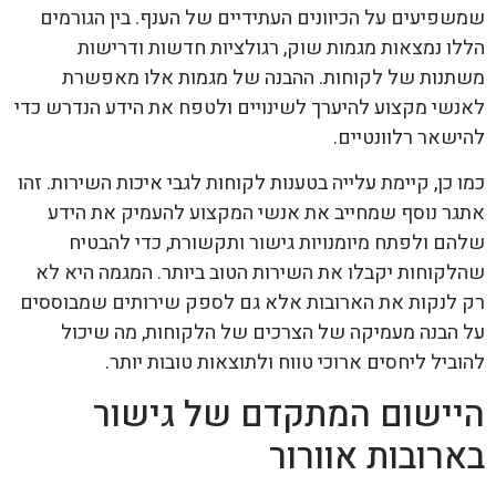
שמשפיעים על הכיוונים העתידיים של הענף. בין הגורמים
הללו נמצאות מגמות שוק, רגולציות חדשות ודרישות
משתנות של לקוחות. ההבנה של מגמות אלו מאפשרת
לאנשי מקצוע להיערך לשינויים ולטפח את הידע הנדרש כדי
להישאר רלוונטיים.
כמו כן, קיימת עלייה בטענות לקוחות לגבי איכות השירות. זהו
אתגר נוסף שמחייב את אנשי המקצוע להעמיק את הידע
שלהם ולפתח מיומנויות גישור ותקשורת, כדי להבטיח
שהלקוחות יקבלו את השירות הטוב ביותר. המגמה היא לא
רק לנקות את הארובות אלא גם לספק שירותים שמבוססים
על הבנה מעמיקה של הצרכים של הלקוחות, מה שיכול
להוביל ליחסים ארוכי טווח ולתוצאות טובות יותר.
היישום המתקדם של גישור
בארובות אוורור