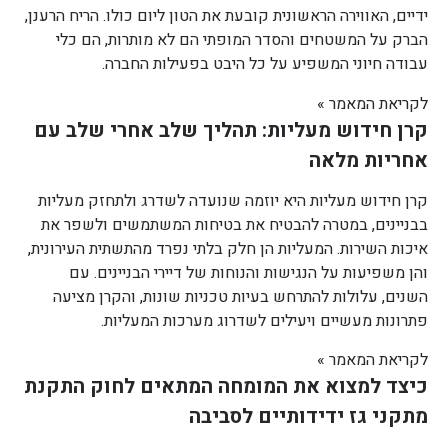
ידיים, האווירה הראשונית קובעת את הטון ליום כולו. הריח הרענן,
הברק על המשטחים והסדר המופתי הם לא מותרות, הם כלי
עבודה חיוני המשפיע על כל היבט בפעילות החברה.
לקריאת המאמר »
קרן חידוש מעליות: תהליך שלב אחרי שלב עם
אחריות מלאה
קרן חידוש מעליות היא יוזמה שנועדה לשדרג ולתחזק מעליות
בבניינים, במטרה להבטיח את בטיחות המשתמשים ולשפר את
איכות השירות. המעליות הן חלק בלתי נפרד מהתשתית העירונית,
והן משפיעות על הנגישות והנוחות של דיירי הבניינים. עם
השנים, עלולות להתרחש בעיות טכניות שונות, והקרן מציעה
פתרונות מעשיים ויעילים לשדרוג מערכות המעליות.
לקריאת המאמר »
כיצד למצוא את המומחה המתאים לחוק התקנת
מתקני גז ידידותיים לסביבה