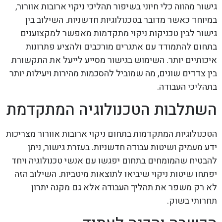
גישור מהווה כלי חיוני בשיפור תהליכי ניקוי ארובות אוורור,
במיוחד כאשר מדובר בטכנולוגיות חדשניות. השילוב בין
גישור לבין טכניקות ניקוי מתקדמות מאפשר למקצוענים
בתחום להתמודד עם אתגרים מורכבים ולהציע פתרונות
איכותיים יותר. השימוש בגישור מסייע לייעל את התקשורת
בין צדדים שונים, מה שמוביל להסכמות מהירות ויעילות יותר
בתהליכי העבודה.
השתלבות הטכנולוגיה המתקדמת
הטכנולוגיות המתקדמות בתחום ניקוי ארובות אוורור מצריכות
ידע מעמיק ושיטות עבודה חדשניות. בעזרת גישור, ניתן
להבטיח שהמומחים בתחום יפגשו עם אנשי טכנולוגיה ויחד
יפתחו שיטות ניקוי שיביאו לתוצאות מיטביות. השילוב הזה
לא רק משפר את תהליך העבודה אלא גם מקנה יתרון
תחרותי בשוק.