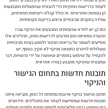
חוקים שמסדירה את תחום האוויר והניקיון במבנים. חשוב
לעמוד בדרישות החוקיות כדי להבטיח שהפעולות המבוצעות
הן בטוחות ואחראיות. זה כולל קבלת רישיונות מתאימים,
עמידה בתקנים סביבתיים וביצוע בדיקות תקופתיות.
כמו כן, יש לוודא שהצוותים המבצעים את הניקוי עברו
הכשרה מתאימה והם מודעים לדרישות החוק. תהליכים אלו
מסייעים לשמור על בריאות הציבור ולמנוע בעיות סביבתיות
שעלולות להיגרם כתוצאה מניקוי לא תקין. בנוסף, יש
להקפיד על שימוש בחומרים שאושרו על ידי הרשויות, דבר
שמבטיח שהניקוי מתבצע בצורה אחראית.
תובנות חדשות בתחום הגישור
והניקוי
תחום הגישור בניקוי ארובות מתפתח כל הזמן, ומביאה איתה
תובנות חדשות שמסייעות לשפר את התהליכים. חידושים
כמו שימוש בבינה מלאכותית לניתוח נתונים ולתכנון פעולות