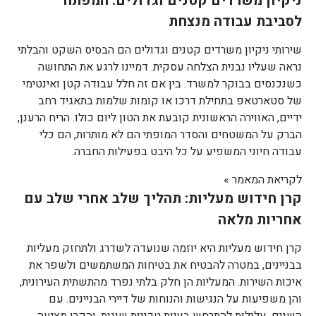
ניקיון משרדים קטנים וגדולים: המפתח
לסביבת עבודה מנצחת
שירותי ניקיון משרדים קטנים וגדולים הם הבסיס השקט והבלתי
נראה שעליו נבנית הצלחה עסקית. דמיינו לרגע את התחושה
כשנכנסים בבוקר למשרד. בין אם זה חלל עבודה קטן ואינטימי
של סטארטאפ בתחילת דרכו או קומות שלמות בתאגיד רחב
ידיים, האווירה הראשונית קובעת את הטון ליום כולו. הריח הרענן,
הברק על המשטחים והסדר המופתי הם לא מותרות, הם כלי
עבודה חיוני המשפיע על כל היבט בפעילות החברה.
לקריאת המאמר »
קרן חידוש מעליות: תהליך שלב אחרי שלב עם
אחריות מלאה
קרן חידוש מעליות היא יוזמה שנועדה לשדרג ולתחזק מעליות
בבניינים, במטרה להבטיח את בטיחות המשתמשים ולשפר את
איכות השירות. המעליות הן חלק בלתי נפרד מהתשתית העירונית,
והן משפיעות על הנגישות והנוחות של דיירי הבניינים. עם
השנים, עלולות להתרחש בעיות טכניות שונות, והקרן מציעה