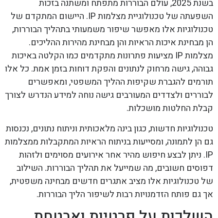
בשנת 2025, עולם הבוררות מתפתח ומשתנה בזכות
השפעתה של טכנולוגיית מצלמות IP. היישום המתקדם של
טכנולוגיות אלו מאפשר שיפור משמעותי בתהליך הבוררות,
הן מבחינת איכות הראיות והן מבחינת מהירות ההליכים.
מצלמות IP מציעות פתרונות מתקדמים כמו הקלטה באיכות
גבוהה, גישה מרחוק לנתונים והפקת דוחות בזמן אמת. כל אלו
תורמים להגברת שקיפות ההליך המשפטי, ומאפשרים
לבוררים ולצדדים המעורבים גישה נוחה למידע הנדרש לצורך
קבלת החלטות מושכלות.
טכנולוגיות חדשות, כגון בינה מלאכותית וניתוח נתונים, נכנסות
גם הן לתמונה, ומסייעות בניתוח הראיות המתקבלות ממצלמות
IP. ניתן לבצע חיפוש מהיר אחר אירועים מסוימים ולזהות
דפוסים חשובים, מה שמייעל את תהליך הבוררות. השילוב
של טכנולוגיות אלו מציב אתגרים חדשים מבחינה משפטית,
אך גם פותח הזדמנויות רבות לשיפור הליך הבוררות.
השלכות על פרטיות ואבטחת