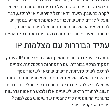
למרות היתרונות הרבים, השימוש במצלמות IP בבוררות אינו
חף מאתגרים. ישנן סוגיות של פרטיות ואבטחת מידע שיש
לקחת בחשבון. תיעוד וידאו יכול להיחשף או להיפגע, דבר
שעלול לגרום לחששות בנוגע לאמינות המידע. בנוסף, יש
לשקול את ההשלכות המשפטיות של תיעוד אירועים,
במיוחד כאשר מדובר בסוגיות רגולטוריות וסטנדרטים אתיים.
עתיד הבוררות עם מצלמות IP
נראה כי בשנים הקרובות תמשיך מערכת מצלמות IP לשחק
תפקיד מרכזי בבוררות. עם התפתחות הטכנולוגיה, צפויים
להיכנס לשוק פתרונות חדשים שיביאו לשיפור נוסף
בתהליכים. שילוב של אינטליגנציה מלאכותית וניתוח נתונים
עשוי להוביל להגדלת הדיוק והמהירות של תהליכי הבוררות.
חשוב להיערך מראש לשינויים אלו ולבצע התאמות נדרשות
במערכת המשפטית כדי להבטיח שהשימוש במצלמות IP
יישאר אפקטיבי ויעיל.