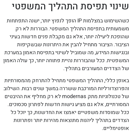
שינוי תפיסת התהליך המשפטי
כשהשימוש במצלמות IP הופך לנפוץ יותר, ישנה התפתחות
משמעותית בתפיסת התהליך המשפטי. הבוררות לא רק
שהופכת ליעילה יותר, אלא גם מקבלת פנים חדשות בעיני
הציבור. הציבור מתחיל להבין את היתרונות שבשקיפות
ובנגישות המידע, מה שמוביל לשינוי בתפיסת האמון במערכת
המשפטית. ככל שהבוררות נהיית פתוחה יותר, כך עולה האמון
של הצדדים המעורבים בתהליך.
באופן כללי, התהליך המשפטי מתחיל להתרחק מהמסורתיות
והפרוצדורליות המורכבת ששררה במשך שנים רבות. השילוב
של טכנולוגיות מתק modernas לא רק מחליף את ההיבטים
המסורתיים, אלא גם מציע גישות חדשות לפתרון סכסוכים.
ככל שמוסדות משפטיים יאמצו את החדשנות, כך יוכל כל
הצדדים בתהליך ליהנות מתוצאות מהירות יותר ופתרונות
אופטימליים.