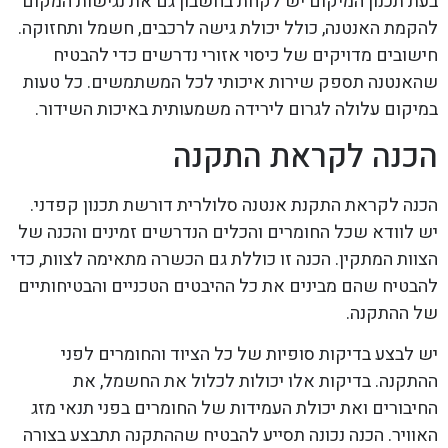
בעת תכנון המיקום יש לקחת בחשבון גם את נגישות המקום
להקמת האנטנה, כולל יכולת גישה לרכבים, חשמל ותחזוקה.
חישובים מדויקים של כיסוי אזורי נדרשים כדי להבטיח
שהאנטנה תספק שירות איכותי לכל המשתמשים. כל טעות
במיקום עלולה לגרום לירידה משמעותית באיכות השידור.
הכנה לקראת התקנה
הכנה לקראת התקנת אנטנה סלולרית דורשת תכנון קפדני.
יש לוודא שכל החומרים והכלים הנדרשים זמינים והכנה של
הצוות המתקין. הכנה זו כוללת גם הכשרה מתאימה לצוות, כדי
להבטיח שהם מבינים את כל ההיבטים הטכניים והבטיחותיים
של ההתקנה.
יש לבצע בדיקות סופיות של כל הציוד והחומרים לפני
ההתקנה. בדיקות אלו יכולות לכלול את החשמל, את
החיבורים ואת יכולת העמידות של החומרים בפני תנאי מזג
האוויר. הכנה נכונה תסייע להבטיח שההתקנה תתבצע בצורה