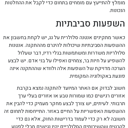
מומלץ להתייעץ עם מומחים בתחום כדי לקבל את ההחלטות
הנכונות.
השפעות סביבתיות
כאשר מתקינים אנטנה סלולרית על גג, יש לקחת בחשבון את
ההשפעות הסביבתיות שיכולות להיגרם מההתקנה. אנטנות
סלולריות משדרות ומשתמשות בגלי רדיו, דבר שעלול
להשפיע על חיות בר, צמחים ואפילו על בני אדם. יש לבצע
הערכה מדויקת של השפעות אלה ולוודא שההתקנה אינה
פוגעת באקולוגיה המקומית.
חשוב לבדוק אם האתר המיועד להתקנה נמצא בקרבת
אזורים רגישים כמו שמורות טבע או אזורים בעלי ערך
תרבותי. לעיתים, יש צורך לבצע מחקר מעמיק כדי להבין את
ההשפעות האפשריות על החיים באזור. התייחסות לתחום זה
חשובה לא רק כדי לעמוד בדרישות החוק, אלא גם כדי
להבטיח שהשירותים הסלולריים יהיו נגישים מבלי לפגוע