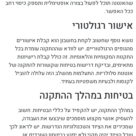
שהאנטנה תוכל לפעול בצורה אופטימלית ותספק כיסוי רחב
ככל האפשר.
אישור רגולטורי
נושא נוסף שחשוב לקחת בחשבון הוא קבלת אישורים
מהגופים הרגולטוריים. יש לוודא שההתקנה עומדת בכל
התקנות המקומיות והלאומיות. זה כולל קבלת רישיונות
מתאימים, ובדיקת דרישות בטיחות שקשורות להתקנה של
אנטנות סלולריות. התעלמות מהשלב הזה עלולה להוביל
לקנסות ולבעיות משפטיות בעתיד.
בטיחות במהלך ההתקנה
במהלך ההתקנה, יש להקפיד על כללי הבטיחות. חשוב
להעסיק אנשי מקצוע מוסמכים שיבצעו את העבודה,
שמכירים את הציוד והטכנולוגיות הנדרשות. יש לדאוג לכך
שכל הציוד יהיה תקני ולא יפגע בביטחון העובדים או