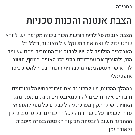
בסביבה.
הצבת אנטנה והכנות טכניות
הצבת אנטנה סלולרית דורשת הכנה טכנית מקיפה. יש לוודא
שהגג יכול לשאת את המשקל של האנטנה, כולל כל
האביזרים הנלווים לה. יש לבדוק את החומרים מהם עשויים
הגג, ולהעריך את עמידותם בפני מזג האוויר. בנוסף, חשוב
לוודא שהאנטנה ממוקמת בזווית הנכונה בכדי להשיג כיסוי
אופטימלי.
במהלך ההכנות, יש לתכנן גם את חיבורי החשמל והנתונים.
חיבורים אלה חייבים להיות מאובטחים ומוגנים מפני מזג
האוויר. יש להתקין מערכת ניהול כבלים על מנת למנוע אי
סדר ולשמור על גישה נוחה לכל החיבורים. כל פרט בתהליך
ההתקנה חשוב להבטחת תפקוד האנטנה בצורה מיטבית
ולאורך זמן.