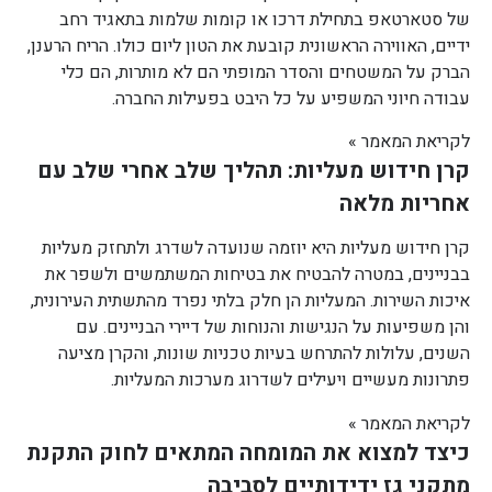
של סטארטאפ בתחילת דרכו או קומות שלמות בתאגיד רחב
ידיים, האווירה הראשונית קובעת את הטון ליום כולו. הריח הרענן,
הברק על המשטחים והסדר המופתי הם לא מותרות, הם כלי
עבודה חיוני המשפיע על כל היבט בפעילות החברה.
לקריאת המאמר »
קרן חידוש מעליות: תהליך שלב אחרי שלב עם
אחריות מלאה
קרן חידוש מעליות היא יוזמה שנועדה לשדרג ולתחזק מעליות
בבניינים, במטרה להבטיח את בטיחות המשתמשים ולשפר את
איכות השירות. המעליות הן חלק בלתי נפרד מהתשתית העירונית,
והן משפיעות על הנגישות והנוחות של דיירי הבניינים. עם
השנים, עלולות להתרחש בעיות טכניות שונות, והקרן מציעה
פתרונות מעשיים ויעילים לשדרוג מערכות המעליות.
לקריאת המאמר »
כיצד למצוא את המומחה המתאים לחוק התקנת
מתקני גז ידידותיים לסביבה