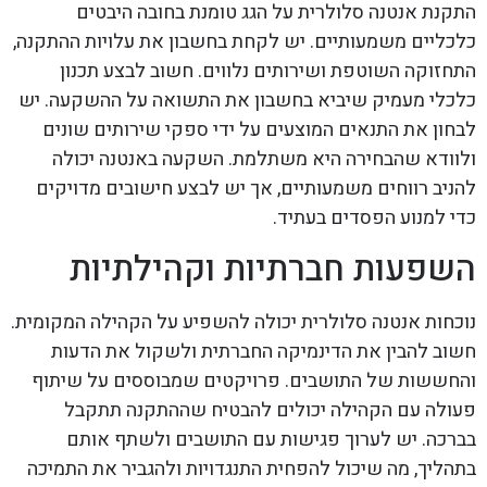
התקנת אנטנה סלולרית על הגג טומנת בחובה היבטים
כלכליים משמעותיים. יש לקחת בחשבון את עלויות ההתקנה,
התחזוקה השוטפת ושירותים נלווים. חשוב לבצע תכנון
כלכלי מעמיק שיביא בחשבון את התשואה על ההשקעה. יש
לבחון את התנאים המוצעים על ידי ספקי שירותים שונים
ולוודא שהבחירה היא משתלמת. השקעה באנטנה יכולה
להניב רווחים משמעותיים, אך יש לבצע חישובים מדויקים
כדי למנוע הפסדים בעתיד.
השפעות חברתיות וקהילתיות
נוכחות אנטנה סלולרית יכולה להשפיע על הקהילה המקומית.
חשוב להבין את הדינמיקה החברתית ולשקול את הדעות
והחששות של התושבים. פרויקטים שמבוססים על שיתוף
פעולה עם הקהילה יכולים להבטיח שההתקנה תתקבל
בברכה. יש לערוך פגישות עם התושבים ולשתף אותם
בתהליך, מה שיכול להפחית התנגדויות ולהגביר את התמיכה