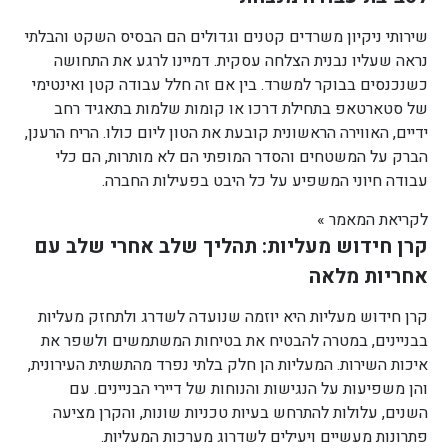
שירותי ניקיון משרדים קטנים וגדולים הם הבסיס השקט והבלתי
נראה שעליו נבנית הצלחה עסקית. דמיינו לרגע את התחושה
כשנכנסים בבוקר למשרד. בין אם זה חלל עבודה קטן ואינטימי
של סטארטאפ בתחילת דרכו או קומות שלמות בתאגיד רחב
ידיים, האווירה הראשונית קובעת את הטון ליום כולו. הריח הרענן,
הברק על המשטחים והסדר המופתי הם לא מותרות, הם כלי
עבודה חיוני המשפיע על כל היבט בפעילות החברה.
לקריאת המאמר »
קרן חידוש מעליות: תהליך שלב אחרי שלב עם
אחריות מלאה
קרן חידוש מעליות היא יוזמה שנועדה לשדרג ולתחזק מעליות
בבניינים, במטרה להבטיח את בטיחות המשתמשים ולשפר את
איכות השירות. המעליות הן חלק בלתי נפרד מהתשתית העירונית,
והן משפיעות על הנגישות והנוחות של דיירי הבניינים. עם
השנים, עלולות להתרחש בעיות טכניות שונות, והקרן מציעה
פתרונות מעשיים ויעילים לשדרוג מערכות המעליות.