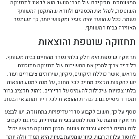
המשותפת. תפקידם של חברי הוועד הוא לדאוג לתחזוקה
השוטפת, לנהל את הכספים ולוודא שהתקנון המשותף
נשמר. ככל שהוועד יהיה פעיל ומקצועי יותר, כך תשתפר
האווירה בבית המשותף.
תחזוקה שוטפת והוצאות
תחזוקה שוטפת היא חלק בלתי נפרד מהחיים בבית משותף.
כל דייר צריך להבין את החשיבות של תחזוקה מתוכננת
מראש, אשר כוללת תיקונים, ניקיון, שירותים ציבוריים ועוד.
יש להקצות תקציב מחייב לכל תחום, על מנת למנוע הוצאות
בלתי צפויות שיכולות להעמיס על הדיירים. ניהול תקציב ברור
ומסודר מסייע גם בהבהרת ההוצאות לכל דייר ומונע אי הבנות.
נוסף על כך, חשוב לקבוע סדרי עדיפויות בתחזוקה. יש לבצע
תחזוקה מונעת על מנת למנוע בעיות עתידיות, כמו גם לקבוע
לוח זמנים לביצוע עבודות שונות. תכנון תחזוקה מראש יכול
לחסוך עלויות רבות, כיוון שמניעת בעיות היא תמיד זולה יותר