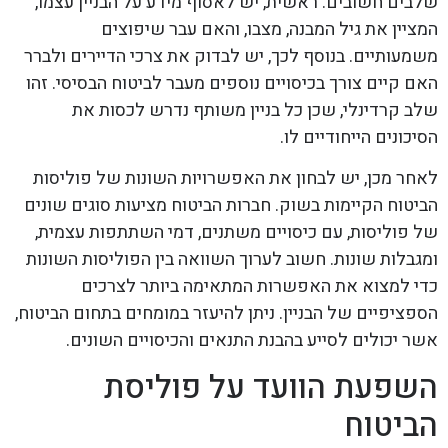
שלבים חשובים. ראשית, יש לאסוף מידע על הבניין עצמו,
המציין את גיל המבנה, מצבו, והאם עבר שיפוצים
משמעותיים. בנוסף לכך, יש לבדוק את צרכי הדיירים ולברר
האם קיים צורך בכיסויים נוספים מעבר לביטוח הבסיסי. זהו
שלב קרדינלי, שכן כל בניין משותף נדרש לכסות את
הסיכונים הייחודיים לו.
לאחר מכן, יש לבחון את האפשרויות השונות של פוליסות
הביטוח הקיימות בשוק. חברות הביטוח מציעות סוגים שונים
של פוליסות, עם כיסויים משתנים, דמי השתתפות עצמית,
ומגבלות שונות. חשוב לערוך השוואה בין הפוליסות השונות
כדי למצוא את האפשרות המתאימה ביותר לצרכים
הספציפיים של הבניין. ניתן להיעזר במומחים בתחום הביטוח,
אשר יכולים לסייע בהבנת התנאים והכיסויים השונים.
השפעת הוועד על פוליסת
הביטוח