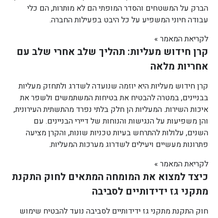
הברק על המשטחים והסדר המופתי הם לא מותרות, הם כלי
עבודה חיוני המשפיע על כל היבט בפעילות החברה.
לקריאת המאמר »
קרן חידוש מעליות: תהליך שלב אחרי שלב עם
אחריות מלאה
קרן חידוש מעליות היא יוזמה שנועדה לשדרג ולתחזק מעליות
בבניינים, במטרה להבטיח את בטיחות המשתמשים ולשפר את
איכות השירות. המעליות הן חלק בלתי נפרד מהתשתית העירונית,
והן משפיעות על הנגישות והנוחות של דיירי הבניינים. עם
השנים, עלולות להתרחש בעיות טכניות שונות, והקרן מציעה
פתרונות מעשיים ויעילים לשדרוג מערכות המעליות.
לקריאת המאמר »
כיצד למצוא את המומחה המתאים לחוק התקנת
מתקני גז ידידותיים לסביבה
חוק התקנת מתקני גז ידידותיים לסביבה נועד להבטיח שימוש