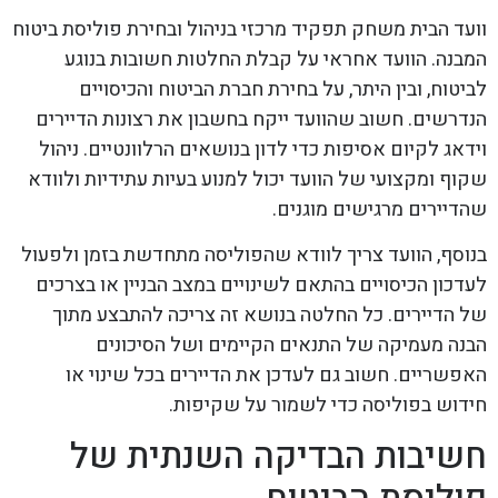
וועד הבית משחק תפקיד מרכזי בניהול ובחירת פוליסת ביטוח
המבנה. הוועד אחראי על קבלת החלטות חשובות בנוגע
לביטוח, ובין היתר, על בחירת חברת הביטוח והכיסויים
הנדרשים. חשוב שהוועד ייקח בחשבון את רצונות הדיירים
וידאג לקיום אסיפות כדי לדון בנושאים הרלוונטיים. ניהול
שקוף ומקצועי של הוועד יכול למנוע בעיות עתידיות ולוודא
שהדיירים מרגישים מוגנים.
בנוסף, הוועד צריך לוודא שהפוליסה מתחדשת בזמן ולפעול
לעדכון הכיסויים בהתאם לשינויים במצב הבניין או בצרכים
של הדיירים. כל החלטה בנושא זה צריכה להתבצע מתוך
הבנה מעמיקה של התנאים הקיימים ושל הסיכונים
האפשריים. חשוב גם לעדכן את הדיירים בכל שינוי או
חידוש בפוליסה כדי לשמור על שקיפות.
חשיבות הבדיקה השנתית של