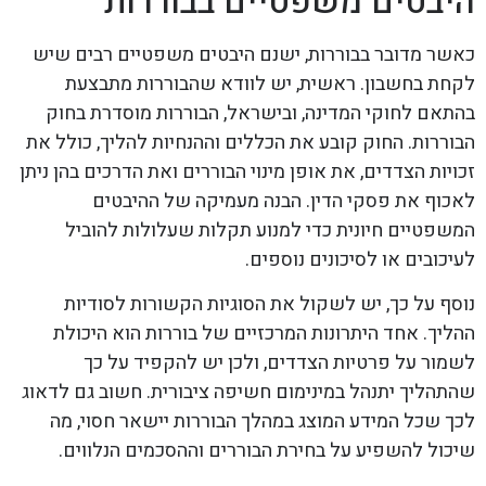
היבטים משפטיים בבוררות
כאשר מדובר בבוררות, ישנם היבטים משפטיים רבים שיש
לקחת בחשבון. ראשית, יש לוודא שהבוררות מתבצעת
בהתאם לחוקי המדינה, ובישראל, הבוררות מוסדרת בחוק
הבוררות. החוק קובע את הכללים וההנחיות להליך, כולל את
זכויות הצדדים, את אופן מינוי הבוררים ואת הדרכים בהן ניתן
לאכוף את פסקי הדין. הבנה מעמיקה של ההיבטים
המשפטיים חיונית כדי למנוע תקלות שעלולות להוביל
לעיכובים או לסיכונים נוספים.
נוסף על כך, יש לשקול את הסוגיות הקשורות לסודיות
ההליך. אחד היתרונות המרכזיים של בוררות הוא היכולת
לשמור על פרטיות הצדדים, ולכן יש להקפיד על כך
שהתהליך יתנהל במינימום חשיפה ציבורית. חשוב גם לדאוג
לכך שכל המידע המוצג במהלך הבוררות יישאר חסוי, מה
שיכול להשפיע על בחירת הבוררים וההסכמים הנלווים.