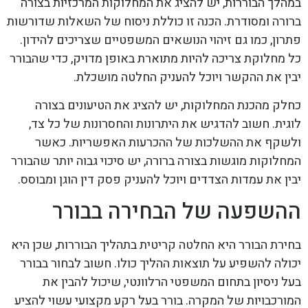
במהלך הבוררות, יש להציג את המחלוקות המרכזיות בצורה
ברורה ומסודרת. הכנה זו כוללת ניסוח של השאלות שדורשות
פתרון, כמו גם זיהוי הנושאים המשפטיים שצריכים להידון.
כל מחלוקת צריכה להיות מתוארת באופן מדויק, כדי שהבורר
יבין את ההקשר ויוכל להעניק החלטה מושכלת.
כחלק מהכנת המחלוקות, יש להציג את הטיעונים בצורה
לוגית. חשוב להדגיש את היתרונות והחסרונות של כל צד,
ולשקף את ההשלכות של ההכרעות האפשריות. כאשר
המחלוקות מוגשות בצורה ברורה, יש סיכוי גבוה יותר שהבורר
יבין את עמדות הצדדים ויוכל להעניק פסק דין הוגן ומבוסס.
ההשפעה של הבחירה בבורר
בחירת הבורר היא החלטה קריטית בתהליך הבוררות, שכן היא
יכולה להשפיע על תוצאות ההליך כולו. חשוב לבחור בבורר
בעל ניסיון בתחום המשפטי הרלוונטי, שיכול להבין את
המורכבויות של המקרה. בורר בעל רקע מקצועי עשוי להציע