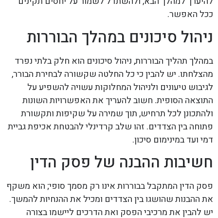
להיערך למהלך הבא, ולהשתדל לשמור על יחסים תקינים
ככל האפשר.
ניהול סיכונים במהלך הבוררות
במהלך תהליך הבוררות, ניהול סיכונים הוא חלק בלתי נפרד
מהצלחתו. יש להבין כי כל החלטה שקשורה לבחירת הבורר,
לגיבוש טיעונים ולניהול המחלוקות עשויה להשפיע על
התוצאה הסופית. חשוב להעריך את האפשרויות השונות
ולהתכונן לכל תרחיש, תוך שמירה על שקיפות ותקשורת
פתוחה בין הצדדים. זהו שלב קרדינלי להבטחת אכיפת גביית
דמי ועד במינימום סיכון.
חשיבות ההבנה של פסק הדין
פסק הדין המתקבל בבוררות אינו רק מסמך סופי; הוא משקף
את ההבנות שהושגו בין הצדדים ומכיל את ההנחיות להמשך.
יש להבין את מרכיבי הפסק ואת הדרכים ליישמו בצורה