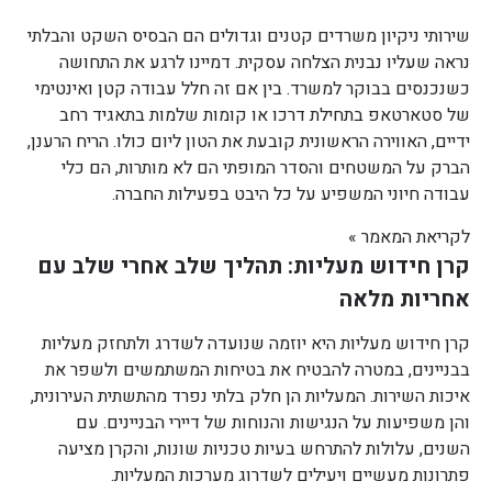
שירותי ניקיון משרדים קטנים וגדולים הם הבסיס השקט והבלתי
נראה שעליו נבנית הצלחה עסקית. דמיינו לרגע את התחושה
כשנכנסים בבוקר למשרד. בין אם זה חלל עבודה קטן ואינטימי
של סטארטאפ בתחילת דרכו או קומות שלמות בתאגיד רחב
ידיים, האווירה הראשונית קובעת את הטון ליום כולו. הריח הרענן,
הברק על המשטחים והסדר המופתי הם לא מותרות, הם כלי
עבודה חיוני המשפיע על כל היבט בפעילות החברה.
לקריאת המאמר »
קרן חידוש מעליות: תהליך שלב אחרי שלב עם
אחריות מלאה
קרן חידוש מעליות היא יוזמה שנועדה לשדרג ולתחזק מעליות
בבניינים, במטרה להבטיח את בטיחות המשתמשים ולשפר את
איכות השירות. המעליות הן חלק בלתי נפרד מהתשתית העירונית,
והן משפיעות על הנגישות והנוחות של דיירי הבניינים. עם
השנים, עלולות להתרחש בעיות טכניות שונות, והקרן מציעה
פתרונות מעשיים ויעילים לשדרוג מערכות המעליות.