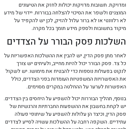
ומדויקת. תשובות מדויקות יכולות לחזק את הטיעונים
המוצגים ולשפר את הסיכוי להצלחה בבוררות. יידוי של מידע
לא רלוונטי או לא ברור עלול להזיק, לכן יש להקפיד על
מיקוד בתשובות ולספק מידע תומך בכל מקרה.
השלכות פסק הבורר על הצדדים
לאחר מתן פסק הדין, יש להבין את ההשלכות האפשריות על
כל צד. פסק הבורר יכול להיות מחייב, ולעיתים יש צורך
לנקוט בפעולות נוספות כדי להבטיח את מימושו. יש לשקול
את האפשרויות המשפטיות העומדות בפני הצדדים, כולל
האפשרות לערער על ההחלטה במקרים מסוימים.
בנוסף, תהליך הבוררות יכול להשפיע על היחסים בין הצדדים.
יש לקחת בחשבון את ההשפעות החברתיות והרגשיות של
פסק הדין, וכיצד הן עלולות להשפיע על שיתופי פעולה
עתידיים. השקפה רחבה על ההשלכות עשויה לסייע לצדדים