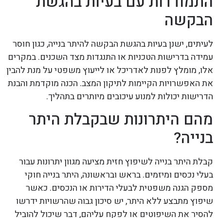
התמודדות עם בעיות בהגשת
הבקשה
לעיתים, ישנן בעיות בהגשת הבקשה להיתר בנייה, כגון חוסר
עמידה בדרישות הטכניות או התנגדות מצד השכנים. במקרים
אלו, מומלץ לפנות לאדריכל או לייעוץ משפטי על מנת להבין
את האפשרויות הקיימות לתיקון המצב. הכנה מוקדמת והבנת
הדרישות יכולות למנוע עיכובים מיותרים בתהליך.
מהם היתרונות שבקבלת היתר
בנייה?
קבלת היתר בנייה לשיפוץ חזית מציעה מגוון יתרונות עבור
בעלי נכסים ומיזמים. בראש ובראשונה, היתר בנייה חוקי
מספק הגנה משפטית לבעלי הדירות או הנכסים. כאשר
שיפוץ מתבצע ללא היתר, יש סיכון גבוה שהרשויות ידרשו
להסיר את השיפוטים או לפקח עליהם, דבר שיכול להוביל