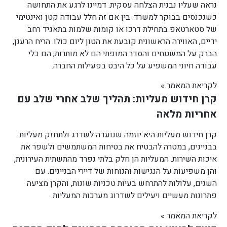
נראה שעליו נבנית הצלחה עסקית. דמיינו לרגע את התחושה
כשנכנסים בבוקר למשרד. בין אם זה חלל עבודה קטן ואינטימי
של סטארטאפ בתחילת דרכו או קומות שלמות בתאגיד רחב
ידיים, האווירה הראשונית קובעת את הטון ליום כולו. הריח הרענן,
הברק על המשטחים והסדר המופתי הם לא מותרות, הם כלי
עבודה חיוני המשפיע על כל היבט בפעילות החברה.
לקריאת המאמר »
קרן חידוש מעליות: תהליך שלב אחרי שלב עם
אחריות מלאה
קרן חידוש מעליות היא יוזמה שנועדה לשדרג ולתחזק מעליות
בבניינים, במטרה להבטיח את בטיחות המשתמשים ולשפר את
איכות השירות. המעליות הן חלק בלתי נפרד מהתשתית העירונית,
והן משפיעות על הנגישות והנוחות של דיירי הבניינים. עם
השנים, עלולות להתרחש בעיות טכניות שונות, והקרן מציעה
פתרונות מעשיים ויעילים לשדרוג מערכות המעליות.
לקריאת המאמר »