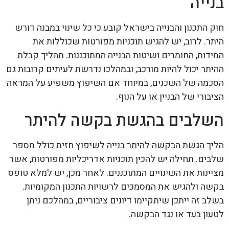
בנייה
חוק התכנון והבנייה בישראל קובע כי כל שינוי במבנה דורש
היתר. לרוב, יש להגיש תוכניות מפורטות שכוללות את
המידות, החומרים ושיטות הבנייה המתוכננות. תהליך קבלת
ההיתר יכול להיות מורכב, ובמהלכו נדרשת לעיתים קרובות גם
הסכמה של השכנים, במיוחד אם השיפוץ משפיע על המראה
הציבורי של הבניין או על הנוף.
השלבים בהגשת בקשה להיתר
הליך הגשת הבקשה להיתר בנייה לשיפוץ חזית כולל מספר
שלבים. תחילה יש להכין תוכניות אדריכליות מפורטות, אשר
מציינות את השינויים המתוכננים. לאחר מכן, יש למלא טופס
בקשה ולהגיש את המסמכים לרשויות התכנון המקומיות.
בשלב זה ייתכן שיתקיימו דיונים ציבוריים, במהלכם ניתן
לטעון בעד או נגד הבקשה.