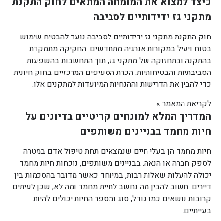
כיצד למצוא את המומחה המתאים לחוק התקנת
מתקני גז ידידותיים לסביבה
חוק התקנת מתקני גז ידידותיים לסביבה נועד להבטיח שימוש
בטוח ויעיל במקורות אנרגיה מתחדשים. החקיקה מתמקדת
בהתקנה ובתחזוקה של מתקני גז, תוך התחשבות בהשפעות
הסביבתיות והבטיחותיות. הכרת הסעיפים המרכזיים בחוק חיונית
כדי להבין את הדרישות וההנחיות המיועדות למתקנים אלו.
לקריאת המאמר »
המדריך המלא למונחים קריטיים בדיונים על
חיות מחמד בבניינים משותפים
חיות מחמד הן בעלי חיים שנמצאים תחת טיפול אדם במטרה
לספק חברה או הנאה. בבניינים משותפים, נוכחות חיות מחמד
יכולה להעלות שאלות רבות, במיוחד כאשר מדובר בהסכמות בין
דיירים. חשוב להבין מה נחשב לחיית מחמד ומה לא, שכן לעיתים
קרובות נושאים כמו גודל, סוג ומספר החיות יכולים להיות
בעייתיים.