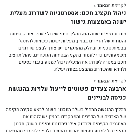
לקריאת המאמר »
ניהול תקציב חכם: אסטרטגיות לשדרוג מעלית
ישנה באמצעות גישור
שדרוג מעלית ישנה הוא תהליך חיוני שיכול לשפר את הבטיחות
והנוחות של הדיירים בבניין. מעליות ישנות עשויות להיתקל
בבעיות טכניות, ובחלק מהמקרים, יש צורך לבצע שדרוגים
משמעותיים כדי לעמוד בתקני הבטיחות הנוכחיים. ניהול תקציב
חכם במטרה לשדרג את המעלית יכול למנוע בזבוז כספים
ולוודא שהשדרוג מתבצע בצורה יעילה.
לקריאת המאמר »
ארבעה צעדים פשוטים לייעול עלויות בהנגשת
כניסה לבניינים
תהליך ההנגשה מתחיל בשלב התכנון. חשוב לבצע סקירה מקיפה
של הצרכים של הדיירים והמבקרים בבניין. יש לזהות את
האתגרים הקיימים ולבדוק אילו פתרונות זמינים בשוק. תכנון
מקיף יכול למנוע טעויות יקרות בהמשך, ולסייע להימנע מהוצאות