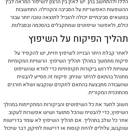
הללו ולהתחשב בהן. יש לאזן בין הרצון לשיפור המראה לבין
ההשפעות האפשריות על הסביבה והקהילה. התחשבות
בנושאים סביבתיים יכולה להוביל לתוצאה טובה יותר עבור
כולם, ולאפשר שיפוטים שמתקבלים בהסכמה ובסבלנות.
תהליך הפיקוח על השיפוץ
לאחר קבלת היתר הבנייה לשיפוץ חזית, יש להקפיד על
פיקוח מתמשך במהלך תהליך השיפוץ. הרשויות המקומיות
עשויות לדרוש ביקורות תקופתיות כדי לוודא שהשיפוט
מתנהל בהתאם להיתר שניתן. פיקוח זה מסייע להבטיח
שהעבודה מתבצעת בהתאם לתקנים שנקבעו ושלא חורגים
מהתוכנית המקורית.
חשוב לתעד את כל השיפוטים והביקורות המתקיימות במהלך
השיפוץ, כדי להבטיח שהכל מתועד ושיש אפשרות לעקוב
אחר כל שלב בתהליך. אם תהליך השיפוץ לא עומד בדרישות
שנקבעו, עלולים להיות קנסות או דרישות לתיקון, דבר שיכול