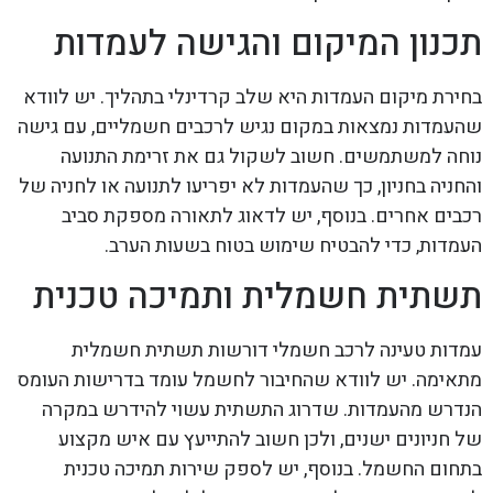
תכנון המיקום והגישה לעמדות
בחירת מיקום העמדות היא שלב קרדינלי בתהליך. יש לוודא
שהעמדות נמצאות במקום נגיש לרכבים חשמליים, עם גישה
נוחה למשתמשים. חשוב לשקול גם את זרימת התנועה
והחניה בחניון, כך שהעמדות לא יפריעו לתנועה או לחניה של
רכבים אחרים. בנוסף, יש לדאוג לתאורה מספקת סביב
העמדות, כדי להבטיח שימוש בטוח בשעות הערב.
תשתית חשמלית ותמיכה טכנית
עמדות טעינה לרכב חשמלי דורשות תשתית חשמלית
מתאימה. יש לוודא שהחיבור לחשמל עומד בדרישות העומס
הנדרש מהעמדות. שדרוג התשתית עשוי להידרש במקרה
של חניונים ישנים, ולכן חשוב להתייעץ עם איש מקצוע
בתחום החשמל. בנוסף, יש לספק שירות תמיכה טכנית