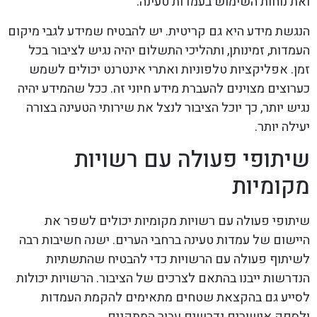
ואת נוחות השימוש בעמדות טעינה.
הנגשת מידע היא גם קריטית. יש להבטיח שמידע לגבי מיקום
העמדות, זמינותן, ותהליכי התשלום יהיה נגיש לציבור בכל
זמן. אפליקציות טלפוניות ואתרי אינטרנט יכולים לשמש
כערוצים מצוינים להעברת מידע חיוני זה. ככל שהמידע יהיה
נגיש יותר, כך יוכל הציבור לנצל את שירותי הטעינה בצורה
יעילה יותר.
שיתופי פעולה עם רשויות
מקומיות
שיתופי פעולה עם רשויות מקומיות יכולים לשפר את
היישום של עמדות טעינה ברחבי הערים. ישנה חשיבות רבה
לשיתוף פעולה עם הרשויות כדי להבטיח שהתשתיות
הנדרשות ייבנו בהתאם לצרכים של הציבור. הרשויות יכולות
לסייע גם בהקצאת שטחים מתאימים להקמת העמדות
ולספק אישורים נדרשים עבור המתקנים.