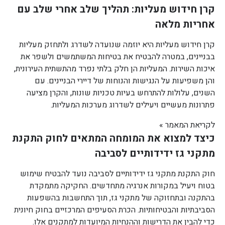
קרן חידוש מעליות: תהליך שלב אחרי שלב עם
אחריות מלאה
קרן חידוש מעליות היא יוזמה שנועדה לשדרג ולתחזק מעליות
בבניינים, במטרה להבטיח את בטיחות המשתמשים ולשפר את
איכות השירות. המעליות הן חלק בלתי נפרד מהתשתית העירונית,
והן משפיעות על הנגישות והנוחות של דיירי הבניינים. עם
השנים, עלולות להתרחש בעיות טכניות שונות, והקרן מציעה
פתרונות מעשיים ויעילים לשדרוג מערכות המעליות.
לקריאת המאמר »
כיצד למצוא את המומחה המתאים לחוק התקנת
מתקני גז ידידותיים לסביבה
חוק התקנת מתקני גז ידידותיים לסביבה נועד להבטיח שימוש
בטוח ויעיל במקורות אנרגיה מתחדשים. החקיקה מתמקדת
בהתקנה ובתחזוקה של מתקני גז, תוך התחשבות בהשפעות
הסביבתיות והבטיחותיות. הכרת הסעיפים המרכזיים בחוק חיונית
כדי להבין את הדרישות וההנחיות המיועדות למתקנים אלו.