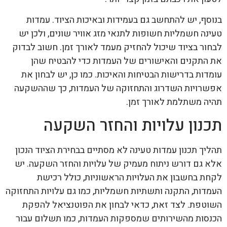
בנוסף, יש להתחשב גם בעמידות ובאיכות הציוד. עמדות
טעינה חשמליות חשופות לתנאי מזג אוויר שונים, ולכן יש
לבחור בציוד שיכול להחזיק מעמד לאורך זמן. חשוב לבדוק
את התקנים והאישורים של העמדות כדי להבטיח שהן
עומדות בדרישות הבטיחות והאיכות. כמו כן, יש לבחון את
אפשרויות השדרוג והתחזוקה של העמדות, כך שההשקעה
תהיה משתלמת לאורך זמן.
תכנון עלויות והחזר השקעה
תהליך תכנון עמדות טעינה לא מסתיים בבחירת הציוד הנכון
אלא גם דורש ניתוח מעמיק של עלויות והחזר השקעה. יש
לקחת בחשבון את העלויות הראשוניות, כולל רכישת
העמדות, התקנה ותשתיות חשמליות, כמו גם עלויות התחזוקה
השוטפת. לצד זאת, כדאי לבחון את הפוטנציאל להפקת
הכנסות מהשירותים שמספקות העמדות, כמו תשלום עבור