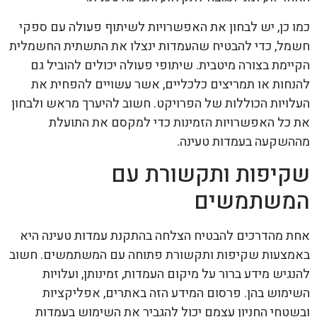
כמו כן, יש לבחון את האפשרויות לשיתוף פעולה עם ספקי
חשמל, כדי להבטיח שהעמדות ינצלו את התשתית החשמלית
הקיימת בצורה מיטבית. שיתופי פעולה יכולים להוביל גם
להנחות או תמריצים כלכליים, אשר עשויים להפחית את
העלויות הכוללות של הפרויקט. חשוב להיערך מראש ולבחון
את כל האפשרויות הזמינות כדי למקסם את התועלת
מההשקעה בעמדות טעינה.
שקיפות ותקשורת עם
המשתמשים
אחת מהדרכים להבטיח הצלחה בהתקנת עמדות טעינה היא
באמצעות שקיפות ותקשורת פתוחה עם המשתמשים. חשוב
להנגיש מידע ברור על מיקום העמדות, זמינותן, ועלויות
השימוש בהן. פרסום המידע הזה באתרים, אפליקציות
ובשטחי החניון עצמם יכול להגביר את השימוש בעמדות