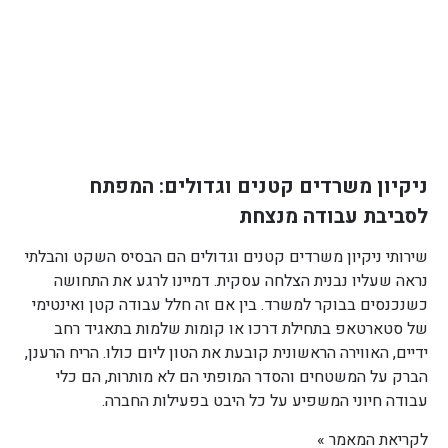
ניקיון משרדים קטנים וגדולים: המפתח
לסביבת עבודה מנצחת
שירותי ניקיון משרדים קטנים וגדולים הם הבסיס השקט והבלתי
נראה שעליו נבנית הצלחה עסקית. דמיינו לרגע את התחושה
כשנכנסים בבוקר למשרד. בין אם זה חלל עבודה קטן ואינטימי
של סטארטאפ בתחילת דרכו או קומות שלמות בתאגיד רחב
ידיים, האווירה הראשונית קובעת את הטון ליום כולו. הריח הרענן,
הברק על המשטחים והסדר המופתי הם לא מותרות, הם כלי
עבודה חיוני המשפיע על כל היבט בפעילות החברה.
לקריאת המאמר »