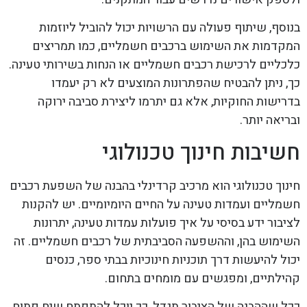
בנוסף, שיתוף פעולה עם הרשויות יכול להוביל ליוזמות
המקדמות את השימוש ברכבים חשמליים, כמו תמריצים
כלכליים לרכישת רכבים חשמליים או הנחות בשירותי טעינה.
כך, ניתן להבטיח שהפתרונות המוצעים לא רק יעמדו
בדרישות החוקיות, אלא גם יתרמו ליצירת סביבה ירוקה
ובריאה יותר.
חשיבות חינוך טכנולוגי
חינוך טכנולוגי הוא מרכיב קרדינלי בהבנה של השפעת רכבים
חשמליים ועמדות טעינה על החיים היומיומיים. יש להקנות
לציבור ידע בסיסי על איך פועלות עמדות טעינה, יתרונות
השימוש בהן, וההשפעה הסביבתית של רכבים חשמליים. זה
יכול להיעשות דרך תוכניות חינוכיות בבתי ספר, כנסים
קהילתיים, ומפגשים עם מומחים בתחום.
ככל שההבנה של הציבור תגדל, כך יוכל להתפתח שיח פתוח