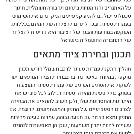
על האתגרים והזדמנויות בתחום תחבורה חשמלית. חינוך
טכנולוגי יכול גם להניע קמפיינים המקדמים את השימוש
בעמדות טעינה, ובכך לתרום להצלחה של המיזם בכללותו.
השקעה במודעות והבנה של הציבור היא קריטית להצלחה
של התחבורה החשמלית בישראל.
תכנון ובחירת ציוד מתאים
תהליך התקנת עמדות טעינה לרכב חשמלי דורש תכנון
מוקפד, במיוחד כאשר מדובר בבחירת הציוד המתאים. יש
לשקול את הסוגים השונים של עמדות טעינה המוצעות
בשוק, כולל טעינת מהירה וטעינה רגילה. לכל סוג יש את
היתרונות והחסרונות שלו, ולכן חשוב להתאים את הבחירה
לצרכים הספציפיים של החניון והמשתמשים. לדוגמה, אם
החניון נמצא באזור עם תנועה גבוהה, עמדות טעינה מהירות
עשויות להיות יתרון משמעותי, שכן הן מאפשרות לנהגים
לטעון את רכבתם בזמן קצר יותר.