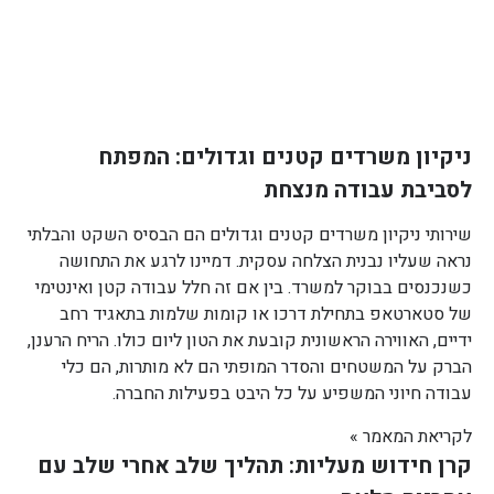
ניקיון משרדים קטנים וגדולים: המפתח
לסביבת עבודה מנצחת
שירותי ניקיון משרדים קטנים וגדולים הם הבסיס השקט והבלתי
נראה שעליו נבנית הצלחה עסקית. דמיינו לרגע את התחושה
כשנכנסים בבוקר למשרד. בין אם זה חלל עבודה קטן ואינטימי
של סטארטאפ בתחילת דרכו או קומות שלמות בתאגיד רחב
ידיים, האווירה הראשונית קובעת את הטון ליום כולו. הריח הרענן,
הברק על המשטחים והסדר המופתי הם לא מותרות, הם כלי
עבודה חיוני המשפיע על כל היבט בפעילות החברה.
לקריאת המאמר »
קרן חידוש מעליות: תהליך שלב אחרי שלב עם