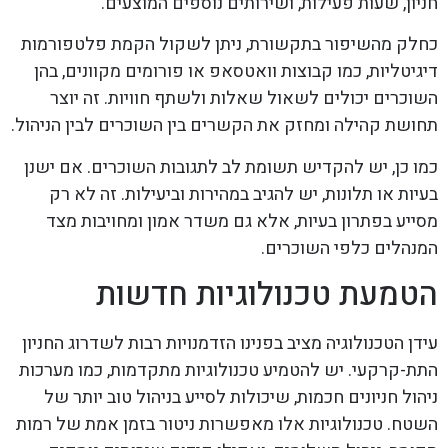
חניון, שעות פעילות, ושירותים נוספים המוצעים.
כחלק מהשיפור בתקשורת, ניתן לשקול הקמת פלטפורמות
דיגיטליות, כמו קבוצות וואטסאפ או פורומים מקוונים, בהן
השוכרים יכולים לשאול שאלות ולשתף חוויות. זה יוצר
תחושת קהילה ומחזק את הקשרים בין השוכרים לבין הניהול.
כמו כן, יש להקדיש תשומת לב לתגובות השוכרים. אם ישנן
בעיות או תלונות, יש להגיב במהירות וביעילות. זה לא רק
מסייע בפתרון בעיות, אלא גם משדר אמון ומחויבות מצד
המנהלים כלפי השוכרים.
הטמעת טכנולוגיות חדשות
עידן הטכנולוגיה מציב בפנינו הזדמנויות רבות לשדרוג החניון
התת-קרקעי. יש להטמיע טכנולוגיות מתקדמות, כמו מערכות
ניהול חניונים חכמות, שיכולות לסייע בניהול טוב יותר של
השטח. טכנולוגיות אלו מאפשרות ניטור בזמן אמת של רמות