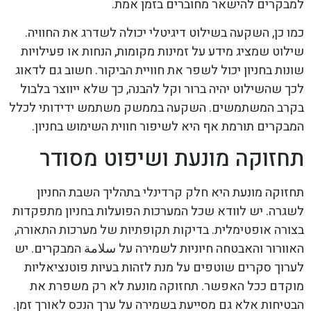
למבקרים להישאר מחוברים בזמן אמת.
כמו כן, השקעה בשילוט דיגיטלי יכולה לשדרג את החוויה.
שילוט שמציג מידע על זמינות מקומות, הנחות או פעילויות
שונות בחניון יכול לשפר את חוויית הביקור. חשוב גם לדאוג
לכך שהשילוט יהיה ברור וקל להבנה, כך שלא ייווצר בלבול
בקרב המשתמשים. השקעה בממשק משתמש ידידותי לכלל
המבקרים תורמת אף היא לשיפור חווית השימוש בחניון.
תחזוקה מונעת ושיפוט מסודר
תחזוקה מונעת היא חלק קרדינלי בתהליך השבת החניון
לשגרה. יש לוודא שכל המערכות הפועלות בחניון מתפקדות
בצורה אופטימלית. בדיקות תקופתיות של מערכות התאורה,
האוורור והאבטחה חיוניות לשמירה על سلامة המבקרים. יש
לערוך סקרים שוטפים על מנת לזהות בעיות פוטנציאליות
מוקדם ככל האפשר. תחזוקה מונעת לא רק משפרת את
הבטיחות אלא גם מסייעת בשמירה על ערך הנכס לאורך זמן.