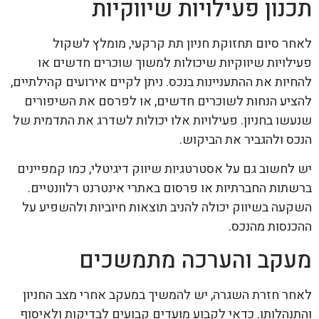
תכנון פעילויות שיווקיות
לאחר סיום תחזוקת חניון תת קרקעי, מומלץ לשקול
פעילויות שיווקיות שיכולות למשוך שוכרים חדשים או
להחיות את ההתעניינות בנכס. ניתן לקיים אירועים קהילתיים,
להציע הנחות לשוכרים חדשים, או לפרסם את השיפורים
שנעשו בחניון. פעילויות אלו יכולות לשדרג את התדמית של
הנכס ולהגביר את הביקוש.
יש לחשוב גם על אסטרטגיות שיווק דיגיטלי, כמו קמפיינים
ברשתות החברתיות או פרסום באתרי אינטרנט רלוונטיים.
השקעה בשיווק יכולה להניב תוצאות חיוביות ולהשפיע על
ההכנסות מהנכס.
מעקב והערכה מתמשכים
לאחר חזרת השגרה, יש להמשיך במעקב אחרי מצב החניון
והתנהלותו. כדאי לקבוע מועדים קבועים לבדיקות ולאיסוף