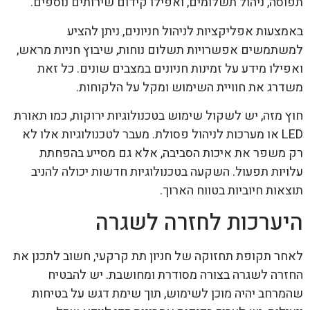
תפוסה, ניהול תשלומים, ואפילו קידום שירותים נוספים.
באמצעות אפליקציות לניהול חניונים, ניתן להציע
למשתמשים אפשרויות תשלום נוחות, שיבוץ חניות מראש,
ואפילו מידע על זמינות חניונים במצבים שונים. כל זאת
משדרג את חוויית השימוש ומקל על הלקוחות.
חוץ מזה, יש לשקול שימוש בטכנולוגיות ירוקות, כמו תאורת
LED או מערכות לניהול פסולת. מעבר לטכנולוגיות אלו לא
רק משפר את איכות הסביבה, אלא גם מסייע בהפחתת
עלויות תפעול. השקעה בטכנולוגיות חדשות יכולה להניב
תוצאות חיוביות בטווח הארוך.
היערכות לחזרה לשגרה
לאחר תקופת תחזוקה של חניון תת קרקעי, חשוב לתכנן את
החזרה לשגרה בצורה מסודרת ומחושבת. יש להבטיח
שהמרחב יהיה מוכן לשימוש, תוך שימת דגש על בטיחות