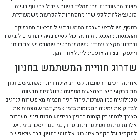
משוב מהשוכרים. זהו תהליך חשוב שיכול לחשוף בעיות
פוטנציאליות לפני שהן מתפתחות להפרעות משמעותיות.
בנוסף, יש לבצע הערכה מתמשכת של הוצאות התחזוקה
וההכנסות מהנכס. ניתוח זה יכול לסייע בזיהוי תחומים לשיפור
ובתכנון תקציב עתידי. גישה זו תבטיח שהנכס יישאר רווחי
ויתפקד בצורה אופטימלית לאורך זמן.
שדרוג חוויית המשתמש בחניון
אחת הדרכים החשובות לשדרג את חוויית המשתמש בחניון
תת קרקעי היא באמצעות הטמעת טכנולוגיות חדשות.
טכנולוגיות כמו מערכות ניהול חניה חכמות מאפשרות לנהגים
לבדוק את זמינות המקומות בזמן אמת, דבר שמפחית את
הצורך לנסוע בין קומות החניון בחיפוש מקום פנוי. מערכות
אלו מקנות תחושת נוחות וביטחון, כמו גם חיסכון בזמן. יש
להקפיד על הקמת אינטרנט אלחוטי בחניון, דבר שיאפשר