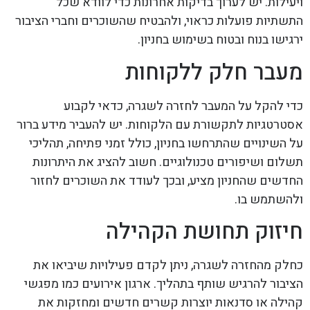
ויעילות. יש לערוך בדיקות אחרונות כדי לוודא שכל
התשתיות פועלות כראוי, ולהבטיח שהשוכרים וחברי הציבור
ירגישו בנוח ובטוח בשימוש בחניון.
מעבר חלק ללקוחות
כדי להקל על המעבר לחזרה לשגרה, כדאי לקבוע
אסטרטגיות לתקשורת עם הלקוחות. יש להעביר מידע ברור
על השינויים שהתרחשו בחניון, כולל זמני פתיחה, תהליכי
תשלום ושיפורים טכנולוגיים. חשוב להציג את היתרונות
החדשים שהחניון מציע, ובכך לעודד את השוכרים לחזור
ולהשתמש בו.
חיזוק תחושת הקהילה
כחלק מהחזרה לשגרה, ניתן לקדם פעילויות שיביאו את
הציבור להרגיש שותף בתהליך. ארגון אירועים כמו מפגשי
קהילה או סדנאות יוצרות קשרים חדשים ומחזקות את