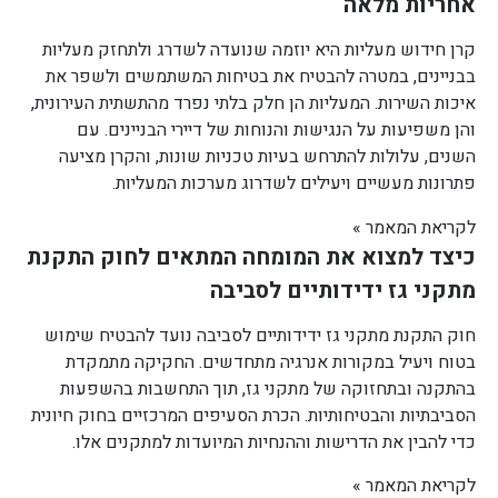
אחריות מלאה
קרן חידוש מעליות היא יוזמה שנועדה לשדרג ולתחזק מעליות
בבניינים, במטרה להבטיח את בטיחות המשתמשים ולשפר את
איכות השירות. המעליות הן חלק בלתי נפרד מהתשתית העירונית,
והן משפיעות על הנגישות והנוחות של דיירי הבניינים. עם
השנים, עלולות להתרחש בעיות טכניות שונות, והקרן מציעה
פתרונות מעשיים ויעילים לשדרוג מערכות המעליות.
לקריאת המאמר »
כיצד למצוא את המומחה המתאים לחוק התקנת
מתקני גז ידידותיים לסביבה
חוק התקנת מתקני גז ידידותיים לסביבה נועד להבטיח שימוש
בטוח ויעיל במקורות אנרגיה מתחדשים. החקיקה מתמקדת
בהתקנה ובתחזוקה של מתקני גז, תוך התחשבות בהשפעות
הסביבתיות והבטיחותיות. הכרת הסעיפים המרכזיים בחוק חיונית
כדי להבין את הדרישות וההנחיות המיועדות למתקנים אלו.
לקריאת המאמר »