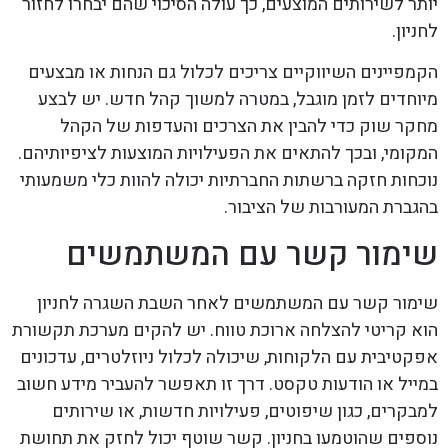
יותר לשירותים המוצעים, כך עולה הסיכוי שהם יבחרו לחזור
לחניון.
הקמפיינים השיווקיים צריכים לכלול גם הנחות או מבצעים
מיוחדים לזמן מוגבל, במטרה למשוך קהל חדש. יש לבצע
מחקר שוק כדי להבין את הצרכים והעדפות של הקהל
המקומי, ובכך להתאים את הפעילויות המוצעות לציפיותיהם.
נוכחות חזקה ברשתות החברתיות יכולה להוות כלי משמעותי
בהגברת המעורבות של הציבור.
שימור קשר עם המשתמשים
שימור קשר עם המשתמשים לאחר השבת השגרה לחניון
הוא קריטי להצלחה ארוכת טווח. יש להקים מערכת תקשורת
אפקטיבית עם הלקוחות, שיכולה לכלול ניוזלטרים, עדכונים
במייל או הודעות טקסט. דרך זו תאפשר להעביר מידע חשוב
למבקרים, כגון שיפוטים, פעילויות חדשות, או שירותים
נוספים שהוטמעו בחניון. קשר שוטף יכול לחזק את תחושת