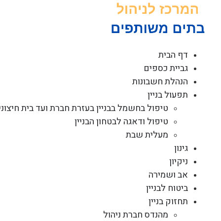
לג
תוכן
דף הבית
גביית כספים
הנהלת חשבונות
תפעול בניין
טיפול בחשמל בבניין בעזרת חברת ועד בית חיצוני
טיפול ודאגה לבטחון הבניין
מעלית שבת
גינון
ניקיון
אב ושמירה
ביטוח לבניין
תחזוק בניין
מהנדס חברת ניהול