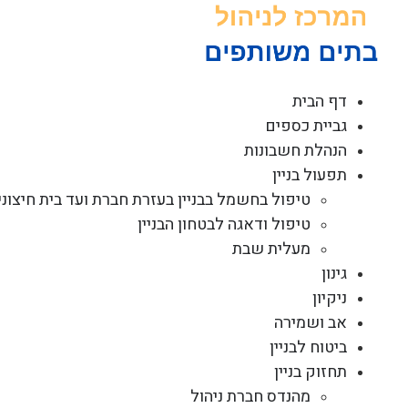
לג
תוכן
דף הבית
גביית כספים
הנהלת חשבונות
תפעול בניין
טיפול בחשמל בבניין בעזרת חברת ועד בית חיצוני
טיפול ודאגה לבטחון הבניין
מעלית שבת
גינון
ניקיון
אב ושמירה
ביטוח לבניין
תחזוק בניין
מהנדס חברת ניהול