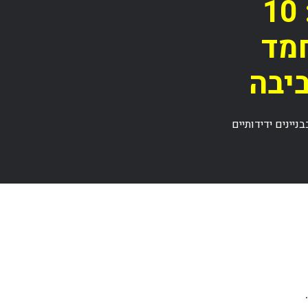
חידושים וטכנולוגיות: 10
חמד
ביבה
ת מחמד בבניינים ידידותיים