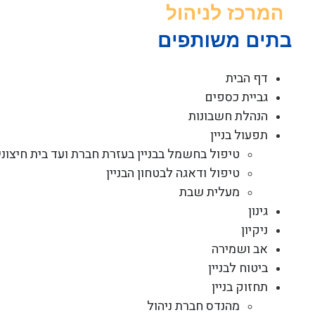
לג
תוכן
דף הבית
גביית כספים
הנהלת חשבונות
תפעול בניין
טיפול בחשמל בבניין בעזרת חברת ועד בית חיצוני
טיפול ודאגה לבטחון הבניין
מעלית שבת
גינון
ניקיון
אב ושמירה
ביטוח לבניין
תחזוק בניין
מהנדס חברת ניהול