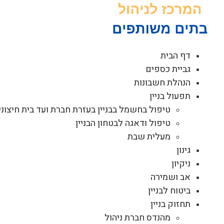
לג
תוכן
דף הבית
גביית כספים
הנהלת חשבונות
תפעול בניין
טיפול בחשמל בבניין בעזרת חברת ועד בית חיצוני
טיפול ודאגה לבטחון הבניין
מעלית שבת
גינון
ניקיון
אב ושמירה
ביטוח לבניין
תחזוק בניין
מהנדס חברת ניהול