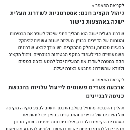
לקריאת המאמר »
ניהול תקציב חכם: אסטרטגיות לשדרוג מעלית
ישנה באמצעות גישור
שדרוג מעלית ישנה הוא תהליך חיוני שיכול לשפר את הבטיחות
והנוחות של הדיירים בבניין. מעליות ישנות עשויות להיתקל
בבעיות טכניות, ובחלק מהמקרים, יש צורך לבצע שדרוגים
משמעותיים כדי לעמוד בתקני הבטיחות הנוכחיים. ניהול תקציב
חכם במטרה לשדרג את המעלית יכול למנוע בזבוז כספים
ולוודא שהשדרוג מתבצע בצורה יעילה.
לקריאת המאמר »
ארבעה צעדים פשוטים לייעול עלויות בהנגשת
כניסה לבניינים
תהליך ההנגשה מתחיל בשלב התכנון. חשוב לבצע סקירה מקיפה
של הצרכים של הדיירים והמבקרים בבניין. יש לזהות את
האתגרים הקיימים ולבדוק אילו פתרונות זמינים בשוק. תכנון
מקיף יכול למנוע טעויות יקרות בהמשך, ולסייע להימנע מהוצאות