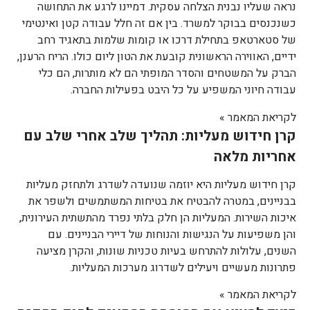
נראה שעליו נבנית הצלחה עסקית. דמיינו לרגע את התחושה
כשנכנסים בבוקר למשרד. בין אם זה חלל עבודה קטן ואינטימי
של סטארטאפ בתחילת דרכו או קומות שלמות בתאגיד רחב
ידיים, האווירה הראשונית קובעת את הטון ליום כולו. הריח הרענן,
הברק על המשטחים והסדר המופתי הם לא מותרות, הם כלי
עבודה חיוני המשפיע על כל היבט בפעילות החברה.
לקריאת המאמר »
קרן חידוש מעליות: תהליך שלב אחרי שלב עם
אחריות מלאה
קרן חידוש מעליות היא יוזמה שנועדה לשדרג ולתחזק מעליות
בבניינים, במטרה להבטיח את בטיחות המשתמשים ולשפר את
איכות השירות. המעליות הן חלק בלתי נפרד מהתשתית העירונית,
והן משפיעות על הנגישות והנוחות של דיירי הבניינים. עם
השנים, עלולות להתרחש בעיות טכניות שונות, והקרן מציעה
פתרונות מעשיים ויעילים לשדרוג מערכות המעליות.
לקריאת המאמר »