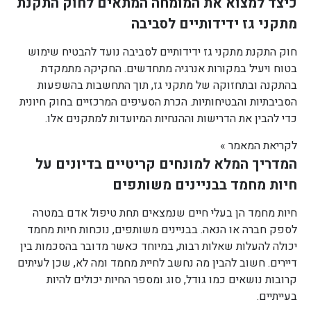
כיצד למצוא את המומחה המתאים לחוק התקנת
מתקני גז ידידותיים לסביבה
חוק התקנת מתקני גז ידידותיים לסביבה נועד להבטיח שימוש
בטוח ויעיל במקורות אנרגיה מתחדשים. החקיקה מתמקדת
בהתקנה ובתחזוקה של מתקני גז, תוך התחשבות בהשפעות
הסביבתיות והבטיחותיות. הכרת הסעיפים המרכזיים בחוק חיונית
כדי להבין את הדרישות וההנחיות המיועדות למתקנים אלו.
לקריאת המאמר »
המדריך המלא למונחים קריטיים בדיונים על
חיות מחמד בבניינים משותפים
חיות מחמד הן בעלי חיים שנמצאים תחת טיפול אדם במטרה
לספק חברה או הנאה. בבניינים משותפים, נוכחות חיות מחמד
יכולה להעלות שאלות רבות, במיוחד כאשר מדובר בהסכמות בין
דיירים. חשוב להבין מה נחשב לחיית מחמד ומה לא, שכן לעיתים
קרובות נושאים כמו גודל, סוג ומספר החיות יכולים להיות
בעייתיים.