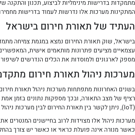
מתמקדות בדרישות מינימליות לביצוע, תכנון והתקנה של
המתקינות מערכות אלו נדרשות לעמוד בדרישות מחמירות
העתיד של תאורת חירום בישראל
בישראל, שוק תאורת החירום נמצא במגמת צמיחה מתמדת,
עצמאיים מציעים פתרונות מותאמים אישית, המאפשרים ה
מספק לארגונים ולמוסדות את הכלים הנדרשים לשיפור ה
מערכות ניהול תאורת חירום מתקדמ
בשנים האחרונות מתפתחות מערכות ניהול תאורת חירום 
רציף של מצב התאורה, ובכך מספקות נתונים בזמן אמת 
(IoT), ניתן לקשר בין תאורת החירום לבין מערכות ניהול אחרות בבניין, כגון מערכת כיבוי אש או מערכות אבטחה.
מערכות ניהול אלו מצוידות לרוב בחיישנים המנטרים את 
כאשר מנורה אינה פועלת כראוי או כאשר יש צורך בהחל