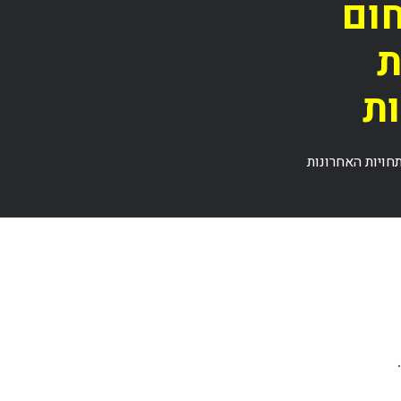
חום
ת
ת
חויות האחרונות