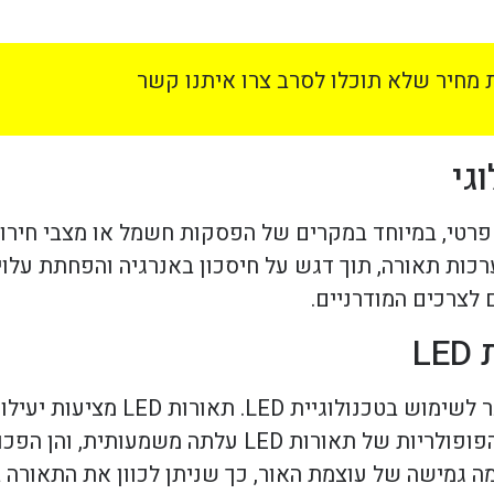
מחיר שלא תוכלו לסרב צרו איתנו קשר
גי
ו פרטי, במיוחד במקרים של הפסקות חשמל או מצבי חירו
ות תאורה, תוך דגש על חיסכון באנרגיה והפחתת עלויו
 לצרכים המודרניים.
L
אחת המגמות הבולטות בתחום תאורת החירום היא המע
ארוכים יותר וצורך נמוך יותר בתחזוקה. בעשור האחרון, הפופולריות ש
ה גמישה של עוצמת האור, כך שניתן לכוון את התאורה