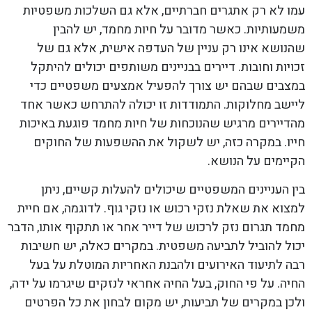
עמו לא רק אתגרים חברתיים, אלא גם השלכות משפטיות
משמעותיות. כאשר מדובר על חיות מחמד, יש להבין
שהנושא אינו רק עניין של העדפה אישית, אלא גם של
זכויות וחובות. דיירים בבניינים משותפים יכולים להיתקל
במצבים שבהם יש צורך להפעיל אמצעים משפטיים כדי
ליישב מחלוקות. התמודדות זו יכולה להתרחש כאשר אחד
מהדיירים מרגיש שהנוכחות של חיות מחמד פוגעת באיכות
חייו. במקרה כזה, יש לשקול את ההשפעות של החוקים
הקיימים על הנושא.
בין העניינים המשפטיים שיכולים להעלות קשיים, ניתן
למצוא את שאלת נזקי רכוש או נזקי גוף. לדוגמה, אם חיית
מחמד תגרום נזק לרכוש של דייר אחר או תתקוף אותו, הדבר
יכול להוביל לתביעה משפטית. במקרים כאלה, יש חשיבות
רבה לתיעוד האירועים ולהבנת האחריות המוטלת על בעל
החיה. על פי החוק, בעל החיה אחראי לנזקים שיגרמו על ידה,
ולכן במקרים של תביעות, יש מקום לבחון את כל הפרטים