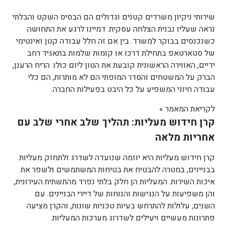
שירותי ניקיון משרדים קטנים וגדולים הם הבסיס השקט והבלתי
נראה שעליו נבנית הצלחה עסקית. דמיינו לרגע את התחושה
כשנכנסים בבוקר למשרד. בין אם זה חלל עבודה קטן ואינטימי
של סטארטאפ בתחילת דרכו או קומות שלמות בתאגיד רחב
ידיים, האווירה הראשונית קובעת את הטון ליום כולו. הריח הרענן,
הברק על המשטחים והסדר המופתי הם לא מותרות, הם כלי
עבודה חיוני המשפיע על כל היבט בפעילות החברה.
לקריאת המאמר »
קרן חידוש מעליות: תהליך שלב אחרי שלב עם
אחריות מלאה
קרן חידוש מעליות היא יוזמה שנועדה לשדרג ולתחזק מעליות
בבניינים, במטרה להבטיח את בטיחות המשתמשים ולשפר את
איכות השירות. המעליות הן חלק בלתי נפרד מהתשתית העירונית,
והן משפיעות על הנגישות והנוחות של דיירי הבניינים. עם
השנים, עלולות להתרחש בעיות טכניות שונות, והקרן מציעה
פתרונות מעשיים ויעילים לשדרוג מערכות המעליות.