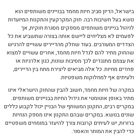
בישראל, הדיון סביב חיות מחמד בבניינים משותפים הוא
נושא בעל חשיבות רבה. חוק המקרקעין והתקנות המיועדות
לניהול בניינים משותפים מספקים מסגרת חוקית, אך
לפעמים לא מצליחים ליישם אותה בצורה שתשביע את כל
הצדדים המעורבים. בעוד שחלק מהדיירים עשויים להרגיש
שהחוק מתיר להם לגדל חיות מחמד, אחרים עשויים למצוא
את עצמם מתנגדים לכך מסיבות שונות, כגון אלרגיות או
פחדים מחיות. כל אלה מביאים ליצירת מתח בין הדיירים,
ולעיתים אף למחלוקות משפטיות.
במקרה של חיות מחמד, חשוב להבין שהחוק הישראלי אינו
מתיר באופן אוטומטי את גידול החיות בבניינים משותפים.
במקרים רבים, התקנון המשותף של הבניין יכול לקבוע כללים
שונים בנושא. במקרים שבהם התקנון אינו מספק הנחיות
ברורות, יש לעיתים קרובות צורך להיעזר במומחים משפטיים
כדי להבין את המותר והאסור.