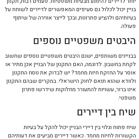
יותר לדיירים להימנע מבעיות משפטיות. פעמים רבות, תקנון
בניין יכול לכלול גם סעיפים המאפשרים לדיירים לשוחח על
בעיותיהם ולהציע פתרונות, ובכך לייצר אווירה של שיתוף
פעולה.
היבטים משפטיים נוספים
בבניינים משותפים, ישנם היבטים משפטיים נוספים שחשוב
לקחת בחשבון. לדוגמה, האם התקנון של הבניין אכן מתיר או
אוסר על החזקת חיות מחמד? יש לבדוק את נוסח התקנון
ולוודא שהוא תואם לחוק הישראלי. במקרים שבהם התקנון
אינו ברור, עשויות להתעורר מחלוקות שידרשו פתרון
משפטי.
שיח בין דיירים
שיח פתוח וגלוי בין דיירי הבניין יכול להקל על בעיות
הקשורות לחיות מחמד. כאשר דיירים מביעים את דעותיהם