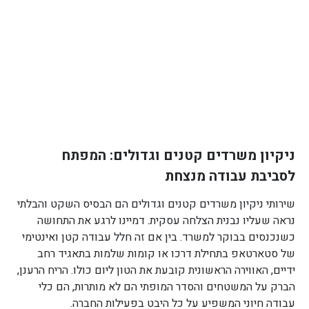
ניקיון משרדים קטנים וגדולים: המפתח
לסביבת עבודה מנצחת
שירותי ניקיון משרדים קטנים וגדולים הם הבסיס השקט והבלתי
נראה שעליו נבנית הצלחה עסקית. דמיינו לרגע את התחושה
כשנכנסים בבוקר למשרד. בין אם זה חלל עבודה קטן ואינטימי
של סטארטאפ בתחילת דרכו או קומות שלמות בתאגיד רחב
ידיים, האווירה הראשונית קובעת את הטון ליום כולו. הריח הרענן,
הברק על המשטחים והסדר המופתי הם לא מותרות, הם כלי
עבודה חיוני המשפיע על כל היבט בפעילות החברה.