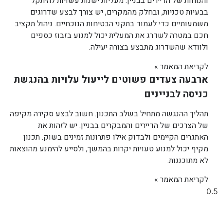
והנוחות של הדיירים בבניין. מעליות ישנות עשויות להיתקל
בבעיות טכניות, ובחלק מהמקרים, יש צורך לבצע שדרוגים
משמעותיים כדי לעמוד בתקני הבטיחות הנוכחיים. ניהול תקציב
חכם במטרה לשדרג את המעלית יכול למנוע בזבוז כספים
ולוודא שהשדרוג מתבצע בצורה יעילה.
לקריאת המאמר »
ארבעה צעדים פשוטים לייעול עלויות בהנגשת
כניסה לבניינים
תהליך ההנגשה מתחיל בשלב התכנון. חשוב לבצע סקירה מקיפה
של הצרכים של הדיירים והמבקרים בבניין. יש לזהות את
האתגרים הקיימים ולבדוק אילו פתרונות זמינים בשוק. תכנון
מקיף יכול למנוע טעויות יקרות בהמשך, ולסייע להימנע מהוצאות
לא מתוכננות.
לקריאת המאמר »