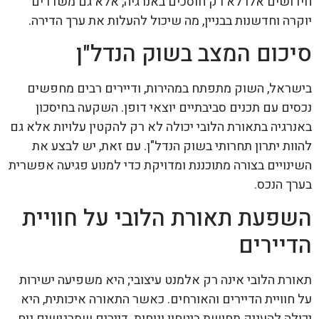
חידושים אלו לא רק חוסכים באנרגיה, אלא גם משדרים
יוקרה וחדשנות בבניין, מה שיכול להעלות את ערך הדירה.
סיכום המצב בשוק הנדל"ן
בישראל, השוק מתפתח במהירות, ודיירים רבים מחפשים
נכסים עם תכנים סביבתיים יוצאי דופן. השקעה בחיסכון
באנרגיה בתאורת הלובי יכולה לא רק להקטין עלויות אלא גם
להוות יתרון תחרותי בשוק הנדל"ן. עם זאת, יש לבצע את
השינויים בצורה מתוכננת ומדויקת כדי למנוע פגיעה אפשרית
בערך הנכס.
השפעת תאורת הלובי על חוויית
הדיירים
תאורת הלובי אינה רק אלמנט עיצובי; היא משפיעה ישירות
על חוויית הדיירים והאורחים. כאשר התאורה איכותית, היא
יכולה להעניק תחושת ביטחון ונוחות. דיירים שמרגישים נוח