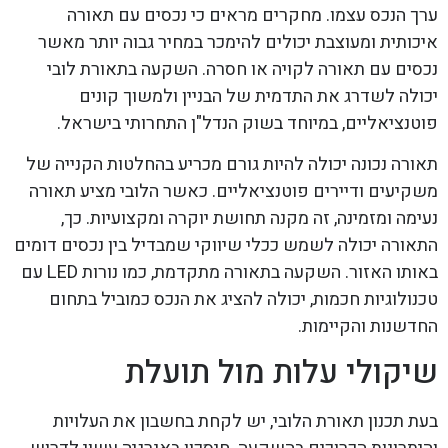
ערך הנכס עצמו. מחקרים מראים כי נכסים עם תאורה
איכותית ומעוצבת יכולים להימכר במחיר גבוה יותר מאשר
נכסים עם תאורה לקויה או חסרה. השקעה בתאורת לובי
יכולה לשדרג את התדמית של הבניין ולמשוך קונים
פוטנציאליים, במיוחד בשוק הנדל"ן התחרותי בישראל.
תאורה נכונה יכולה להיות גורם מכריע בהחלטות הקנייה של
משקיעים ודיירים פוטנציאליים. כאשר הלובי מציע תאורה
נעימה ומזמינה, זה מקנה תחושת יוקרה ומקצועיות. כך,
התאורה יכולה לשמש ככלי שיווקי שמבדיל בין נכסים דומים
באותו האזור. השקעה בתאורה מתקדמת, כמו נורות LED עם
טכנולוגיות חכמות, יכולה להציג את הנכס כמוביל בתחום
החדשנות והקיימות.
שיקולי עלות מול תועלת
בעת תכנון תאורת הלובי, יש לקחת בחשבון את העלויות