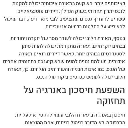
כאיכותיים יותר. השקעה בתאורה איכותית יכולה להקנות
לנכס יתרון תחרותי בשוק הנדל"ן. דיירים פוטנציאליים
עשויים להעדיף נכסים שמציעים לובי מואר ויפה, דבר שיכול
להשפיע על החלטות רכישה או שכירות.
בנוסף, תאורת הלובי יכולה לשדר מסר של יוקרה ויחודיות.
בבתים יוקרתיים, תאורה מתקדמת יכולה להוות סימן
לסטנדרטים גבוהים יותר. כאשר דיירים רואים תאורה
איכותית, יש להם נטייה להניח שהשקיעו גם בתחומים אחרים
של הנכס, כמו איכות הבנייה והשירותים הנלווים. כך, תאורת
הלובי יכולה לשמש ככרטיס ביקור של הנכס.
השפעת חיסכון באנרגיה על
תחזוקה
חיסכון באנרגיה בתאורת הלובי עשוי להקטין את עלויות
התחזוקה. כשמדובר בניהול בניינים, אחת ההוצאות