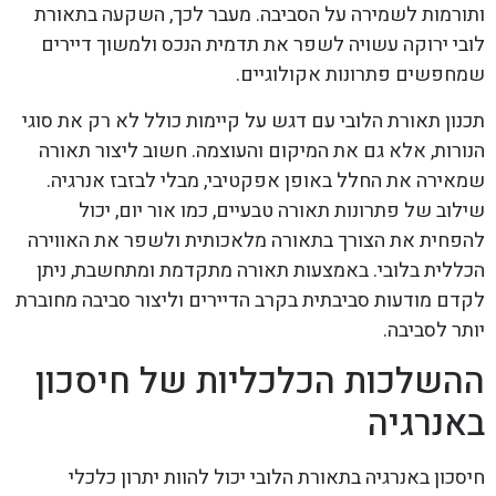
ותורמות לשמירה על הסביבה. מעבר לכך, השקעה בתאורת
לובי ירוקה עשויה לשפר את תדמית הנכס ולמשוך דיירים
שמחפשים פתרונות אקולוגיים.
תכנון תאורת הלובי עם דגש על קיימות כולל לא רק את סוגי
הנורות, אלא גם את המיקום והעוצמה. חשוב ליצור תאורה
שמאירה את החלל באופן אפקטיבי, מבלי לבזבז אנרגיה.
שילוב של פתרונות תאורה טבעיים, כמו אור יום, יכול
להפחית את הצורך בתאורה מלאכותית ולשפר את האווירה
הכללית בלובי. באמצעות תאורה מתקדמת ומתחשבת, ניתן
לקדם מודעות סביבתית בקרב הדיירים וליצור סביבה מחוברת
יותר לסביבה.
ההשלכות הכלכליות של חיסכון
באנרגיה
חיסכון באנרגיה בתאורת הלובי יכול להוות יתרון כלכלי