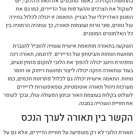
בתחושת הקהילה. כאשר מתכננים את תאורת הלובי, יש
לשקול את הצרכים וההעדפות של הדיירים, כמו גם את
הסגנון האדריכלי של הבניין. התאמה זו יכולה לכלול בחירה
של גוונים, סוגי נורות ועוצמות תאורה, כך שתהיה הרמוניה בין
כל האלמנטים המוצגים.
השקעה בתאורה מותאמת אישית עשויה להוביל להגברת
תחושת הנוחות והביטחון של הדיירים. לדוגמה, תאורה רכה
ומפוזרת היטב יכולה להפוך את הלובי למקום מזמין ונעים,
בעוד שתאורה חזקה יכולה ליצור תחושת ריחוק או חוסר
נוחות. התאמה אישית יכולה גם לכלול פתרונות חכמים, כמו
מערכות ניהול תאורה אוטומטיות, שמאפשרות לדיירים
לשלוט בקלות בעוצמת האור ובזמן הפעולה שלו, ובכך לשפר
את חוויית השהייה במבנה.
הקשר בין תאורה לערך הנכס
תאורת הלובי לא רק משפיעה על חוויית הדיירים, אלא גם על