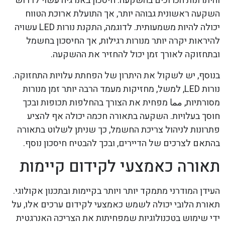
והיתרונות הכרוכים בהשקעה. חיסכון באנרגיה עשוי לדרוש
השקעה ראשונית גבוהה יותר, אך התועלת ארוכת הטווח
יכולה להיות משמעותית. לדוגמה, התקנת נורות LED עשויה
להיראות יקרה יותר מנורות רגילות, אך החיסכון בחשמל
ובתחזוקה לאורך זמן יכול להחזיר את ההשקעה.
בנוסף, יש לשקול את היתרון של הפחתת עלויות התחזוקה.
נורות LED, למשל, מחזיקות מעמד הרבה יותר זמן מנורות
מסורתיות, مما מפחית את הצורך בהחלפות תכופות ובכך
חוסך בעלויות. השקעה בתאורה חכמה יכולה אף להציע
פתרונות לניהול צריכת החשמל, כך שניתן לשלוט בתאורה
בהתאם לצרכים של הדיירים, ובכך להבטיח חיסכון נוסף.
תאורה כאמצעי לקידום קיימות
העידן המודרני מתמקד יותר ויותר בקיימות ובתכנון אקולוגי.
תאורת הלובי יכולה לשמש כאמצעי לקידום ערכים אלו, על
ידי שימוש בטכנולוגיות שמפחיתות את הצריכה האנרגטית