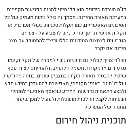
דו"ח הערכת סיכונים הוא כלי חיוני להבנת הפגיעות הקיימות
במערכת תאורת החירום. מסמך זה כולל ניתוח מעמיק של כל
הסיכונים האפשריים, כמו תקלות טכניות, כשלי מערכות, או
תקלות אנושיות. תוך כדי כך, יש להצביע על הצעדים
הנדרשים לצמצום הסיכונים הללו וכיצד להתמודד עם מצב
חירום אם יקרה.
הדו"ח צריך לכלול גם תוכניות גיבוי למקרה של תקלות, כמו
גנרטורים או מקורות חשמל חלופיים, ולהתייחס לציוד נוסף
שיכול להבטיח תאורה תקינה במצבים שונים. בחינה מחודשת
של דו"ח זה, באופן תקופתי, מאפשרת להתעדכן במידע חדש
ולבצע התאמות נדרשות. המידע שנאסף מאפשר למנהלי
הבטיחות לקבל החלטות מושכלות ולפעול למען שיפור
מתמיד של המערכת.
תוכנית ניהול חירום