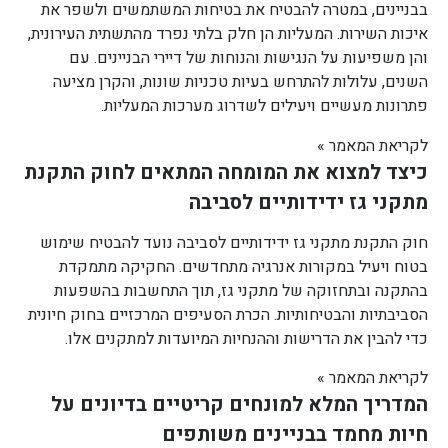
בבניינים, במטרה להבטיח את בטיחות המשתמשים ולשפר את
איכות השירות. המעליות הן חלק בלתי נפרד מהתשתית העירונית,
והן משפיעות על הנגישות והנוחות של דיירי הבניינים. עם
השנים, עלולות להתרחש בעיות טכניות שונות, והקרן מציעה
פתרונות מעשיים ויעילים לשדרוג מערכות המעליות.
לקריאת המאמר »
כיצד למצוא את המומחה המתאים לחוק התקנת
מתקני גז ידידותיים לסביבה
חוק התקנת מתקני גז ידידותיים לסביבה נועד להבטיח שימוש
בטוח ויעיל במקורות אנרגיה מתחדשים. החקיקה מתמקדת
בהתקנה ובתחזוקה של מתקני גז, תוך התחשבות בהשפעות
הסביבתיות והבטיחותיות. הכרת הסעיפים המרכזיים בחוק חיונית
כדי להבין את הדרישות וההנחיות המיועדות למתקנים אלו.
לקריאת המאמר »
המדריך המלא למונחים קריטיים בדיונים על
חיות מחמד בבניינים משותפים