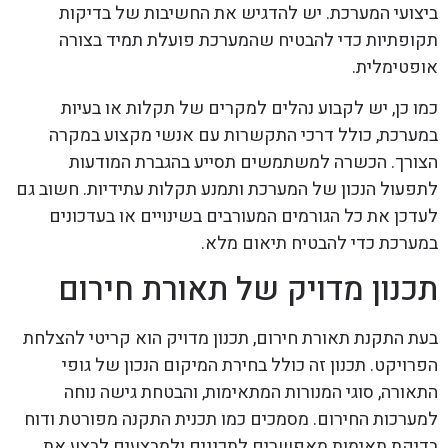
ביצועי המערכת. יש להדגיש את החשיבות של בדיקות
תקופתיות כדי להבטיח שהמערכת פועלת תמיד בצורה
אופטימלית.
כמו כן, יש לקבוע נהלים למקרים של תקלות או בעיות
במערכת, כולל דרכי התקשרות עם אנשי מקצוע במקרה
הצורך. הכשרה למשתמשים תסייע בהגברת המודעות
לתפעול הנכון של המערכת ותמנע תקלות עתידיות. חשוב גם
לעדכן את כל הגורמים המעורבים בשינויים או בעדכונים
במערכת כדי להבטיח תיאום מלא.
תכנון מדויק של תאורת חירום
בעת התקנת תאורת חירום, תכנון מדויק הוא קריטי להצלחת
הפרויקט. תכנון זה כולל בחירת המיקום הנכון של גופי
התאורה, סוגי המנורות המתאימות, והבטחת גישה נוחה
למערכות החירום. מסמכים כמו תכנית התקנה מפורטת ודוח
בדיקת תאימות מאפשרים לתכננים ולמבצעים לבצע את