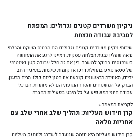
ניקיון משרדים קטנים וגדולים: המפתח
לסביבת עבודה מנצחת
שירותי ניקיון משרדים קטנים וגדולים הם הבסיס השקט והבלתי
נראה שעליו נבנית הצלחה עסקית. דמיינו לרגע את התחושה
כשנכנסים בבוקר למשרד. בין אם זה חלל עבודה קטן ואינטימי
של סטארטאפ בתחילת דרכו או קומות שלמות בתאגיד רחב
ידיים, האווירה הראשונית קובעת את הטון ליום כולו. הריח הרענן,
הברק על המשטחים והסדר המופתי הם לא מותרות, הם כלי
עבודה חיוני המשפיע על כל היבט בפעילות החברה.
לקריאת המאמר »
קרן חידוש מעליות: תהליך שלב אחרי שלב עם
אחריות מלאה
קרן חידוש מעליות היא יוזמה שנועדה לשדרג ולתחזק מעליות