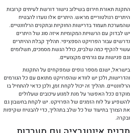
התקנת תאורת חירום בשילוב גישור דורשת לעיתים קרובות
היתרים רגולטוריים מראש. היתרים אלו נועדו להבטיח
שהמערכת תעמוד בדרישות החוקיות ובתקנים הרלוונטיים.
יש לבדוק עם הרשויות המקומיות איזה סוג של היתרים
נדרשים עבור הפרויקט הספציפי. תהליך קבלת ההיתרים
עשוי להקיף כמה שלבים, כולל הגשת מסמכים, תשלומים
וגם פגישות עם גורמים מקצועיים.
בישראל, ישנם מספר גופים שמפקחים על התקנות
והדרישות, ולכן יש לוודא שהפרויקט מתואם עם כל הגורמים
הרלוונטיים. תהליך זה יכול לקחת זמן, ולכן כדאי להתחיל בו
מוקדם ככל האפשר על מנת למנוע עיכובים שעלולים
להשפיע על לוח הזמנים של הפרויקט. יש לקחת בחשבון גם
את הצורך בתיעוד של כל שלב בתהליך, כדי להבטיח שקיפות
ובקרה.
תכנית אינטגרציה עם מערכות