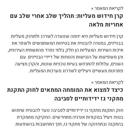
לקריאת המאמר »
קרן חידוש מעליות: תהליך שלב אחרי שלב עם
אחריות מלאה
קרן חידוש מעליות היא יוזמה שנועדה לשדרג ולתחזק מעליות
בבניינים, במטרה להבטיח את בטיחות המשתמשים ולשפר את
איכות השירות. המעליות הן חלק בלתי נפרד מהתשתית העירונית,
והן משפיעות על הנגישות והנוחות של דיירי הבניינים. עם
השנים, עלולות להתרחש בעיות טכניות שונות, והקרן מציעה
פתרונות מעשיים ויעילים לשדרוג מערכות המעליות.
לקריאת המאמר »
כיצד למצוא את המומחה המתאים לחוק התקנת
מתקני גז ידידותיים לסביבה
חוק התקנת מתקני גז ידידותיים לסביבה נועד להבטיח שימוש
בטוח ויעיל במקורות אנרגיה מתחדשים. החקיקה מתמקדת
בהתקנה ובתחזוקה של מתקני גז, תוך התחשבות בהשפעות