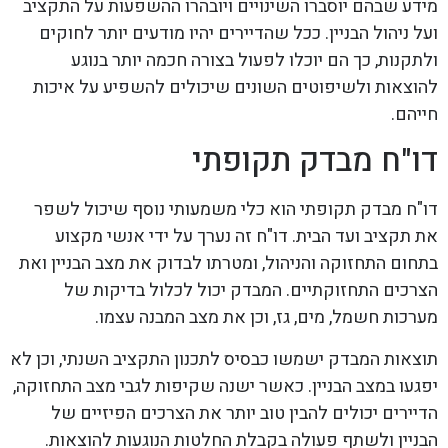
מידע שבהם יוסברו השינויים ויובהרו ההשפעות על התקציב
ועל ניהול הבניין. ככל שהדיירים יהיו מודעים יותר לחוקים
ולתקנות, כך הם יוכלו לפעול בצורה חכמה יותר בנוגע
להוצאות ולשיפוטים השונים שיכולים להשפיע על איכות
חייהם.
דו"ח מבדק תקופתי
דו"ח מבדק תקופתי הוא כלי משמעותי נוסף שיכול לשפר
את תקציב ועד הבית. דו"ח זה נערך על ידי אנשי מקצוע
בתחום התחזוקה והניהול, ומטרתו לבדוק את מצב הבניין ואת
הצרכים התחזוקתיים. המבדק יכול לכלול בדיקות של
מערכות חשמל, מים, גז, וכן את מצב המבנה עצמו.
תוצאות המבדק ישמשו כבסיס לתכנון התקציב השנתי, וכן לא
יפגעו במצב הבניין. כאשר ישנה שקיפות לגבי מצב התחזוקה,
הדיירים יכולים להבין טוב יותר את הצרכים הפיזיים של
הבניין ולשתף פעולה בקבלת החלטות הנוגעות להוצאות.