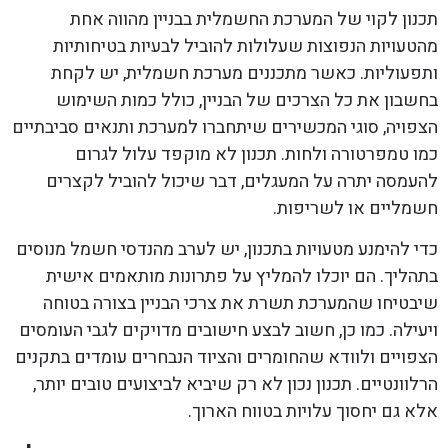
תכנון לקוי של המערכת החשמלית בבניין מהווה אחת
מהטעויות הנפוצות שעלולות להוביל לבעיות בטיחותיות
ותפעוליות. כאשר מתכננים מערכת חשמלית, יש לקחת
בחשבון את כל הצרכים של הבניין, כולל כמות השימוש
הצפויה, סוגי המכשירים שיתחברו למערכת ותנאים סביבתיים
כמו טמפרטורה ולחות. תכנון לא מוקפד עלול לגרום
להעמסה יתרה על המעגלים, דבר שיכול להוביל לקצרים
חשמליים או לשריפות.
כדי להימנע מטעויות בתכנון, יש לערב מהנדסי חשמל מנוסים
בתהליך. הם יוכלו להמליץ על פתרונות מותאמים אישית
שיבטיחו שהמערכת תשרת את צרכי הבניין בצורה בטוחה
ויעילה. כמו כן, חשוב לבצע חישובים מדויקים לגבי העומסים
הצפויים ולוודא שהחומרים והציוד הנבחרים עומדים בתקנים
הרלוונטיים. תכנון נכון לא רק שיביא לביצועים טובים יותר,
אלא גם יחסוך עלויות בטווח הארוך.