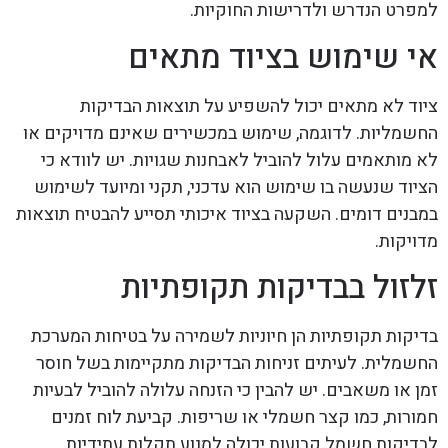
למפרט הנדרש ולדרישות החוקיות.
אי שימוש בציוד מתאים
ציוד לא מתאים יכול להשפיע על תוצאות הבדיקות
החשמליות. לדוגמה, שימוש במכשירים שאינם מדויקים או
לא מותאמים עלול להוביל לאבחנות שגויות. יש לוודא כי
הציוד שנעשה בו שימוש הוא עדכני, תקני ומיועד לשימוש
במבנים דומים. השקעה בציוד איכותי תסייע להבטיח תוצאות
מדויקות.
זלזול בבדיקות תקופתיות
בדיקות תקופתיות הן חיוניות לשמירה על בטיחות המערכת
החשמלית. לעיתים זניחות הבדיקות מתקיימות בשל חוסר
זמן או משאבים. יש להבין כי הזנחה עלולה להוביל לבעיות
חמורות, כמו קצר חשמלי או שריפות. קביעת לוח זמנים
לבדיקות חשמל קבועות יכולה למנוע תקלות עתידיות.