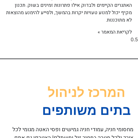
האתגרים הקיימים ולבדוק אילו פתרונות זמינים בשוק. תכנון
מקיף יכול למנוע טעויות יקרות בהמשך, ולסייע להימנע מהוצאות
לא מתוכננות.
לקריאת המאמר »
מחסומי חניה, עמודי חניה גמישים ופסי האטה מגומי לכל
צורך ולכל מטרה במחיר זול ומשתלם! הצטרפו גם אתם