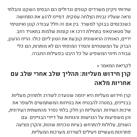
שירותי ניקיון משרדים קטנים וגדולים הם הבסיס השקט והבלתי
נראה שעליו נבנית הצלחה עסקית. דמיינו לרגע את התחושה
כשנכנסים בבוקר למשרד. בין אם זה חלל עבודה קטן ואינטימי
של סטארטאפ בתחילת דרכו או קומות שלמות בתאגיד רחב
ידיים, האווירה הראשונית קובעת את הטון ליום כולו. הריח הרענן,
הברק על המשטחים והסדר המופתי הם לא מותרות, הם כלי
עבודה חיוני המשפיע על כל היבט בפעילות החברה.
לקריאת המאמר »
קרן חידוש מעליות: תהליך שלב אחרי שלב עם
אחריות מלאה
קרן חידוש מעליות היא יוזמה שנועדה לשדרג ולתחזק מעליות
בבניינים, במטרה להבטיח את בטיחות המשתמשים ולשפר את
איכות השירות. המעליות הן חלק בלתי נפרד מהתשתית העירונית,
והן משפיעות על הנגישות והנוחות של דיירי הבניינים. עם
השנים, עלולות להתרחש בעיות טכניות שונות, והקרן מציעה
פתרונות מעשיים ויעילים לשדרוג מערכות המעליות.