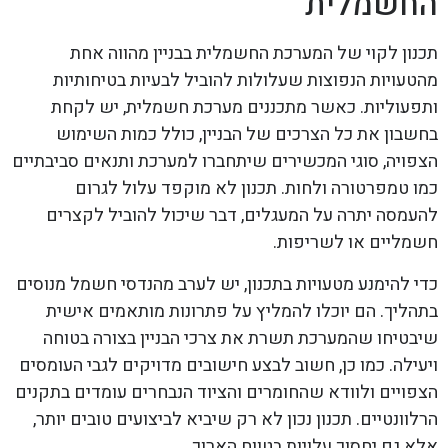
החשמלית
תכנון לקוי של המערכת החשמלית בבניין מהווה אחת
מהטעויות הנפוצות שעלולות להוביל לבעיות בטיחותיות
ותפעוליות. כאשר מתכננים מערכת חשמלית, יש לקחת
בחשבון את כל הצרכים של הבניין, כולל כמות השימוש
הצפויה, סוגי המכשירים שיתחברו למערכת ותנאים סביבתיים
כמו טמפרטורה ולחות. תכנון לא מוקפד עלול לגרום
להעמסה יתרה על המעגלים, דבר שיכול להוביל לקצרים
חשמליים או לשריפות.
כדי להימנע מטעויות בתכנון, יש לערב מהנדסי חשמל מנוסים
בתהליך. הם יוכלו להמליץ על פתרונות מותאמים אישית
שיבטיחו שהמערכת תשרת את צרכי הבניין בצורה בטוחה
ויעילה. כמו כן, חשוב לבצע חישובים מדויקים לגבי העומסים
הצפויים ולוודא שהחומרים והציוד הנבחרים עומדים בתקנים
הרלוונטיים. תכנון נכון לא רק שיביא לביצועים טובים יותר,
אלא גם יחסוך עלויות בטווח הארוך.