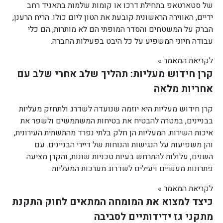
של סטארטאפ בתחילת דרכו או קומות שלמות בתאגיד רחב
ידיים, האווירה הראשונית קובעת את הטון ליום כולו. הריח הרענן,
הברק על המשטחים והסדר המופתי הם לא מותרות, הם כלי
עבודה חיוני המשפיע על כל היבט בפעילות החברה.
לקריאת המאמר »
קרן חידוש מעליות: תהליך שלב אחרי שלב עם
אחריות מלאה
קרן חידוש מעליות היא יוזמה שנועדה לשדרג ולתחזק מעליות
בבניינים, במטרה להבטיח את בטיחות המשתמשים ולשפר את
איכות השירות. המעליות הן חלק בלתי נפרד מהתשתית העירונית,
והן משפיעות על הנגישות והנוחות של דיירי הבניינים. עם
השנים, עלולות להתרחש בעיות טכניות שונות, והקרן מציעה
פתרונות מעשיים ויעילים לשדרוג מערכות המעליות.
לקריאת המאמר »
כיצד למצוא את המומחה המתאים לחוק התקנת
מתקני גז ידידותיים לסביבה