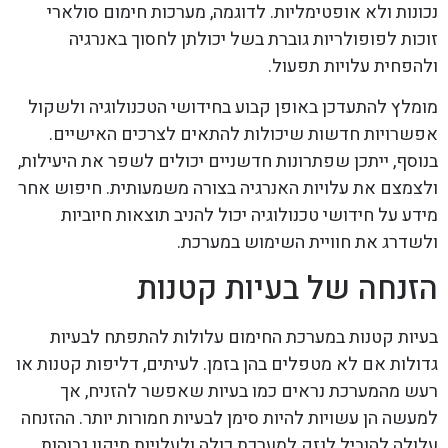
נכונות ולא אופטימליות. לדוגמה, מערכות חימום סולארי
זוכות לפופולריות גוברת בשל יכולתן לחסוך באנרגיה
ולהפחית עלויות תפעול.
מומלץ להתעדכן באופן קבוע בחידושי הטכנולוגיה ולשקול
אפשרויות חדשות שיכולות להתאים לצרכים האישיים.
בנוסף, ייתכן שפתרונות חדשניים יכולים לשפר את היעילות,
ולצמצם את עלויות האנרגיה בצורה משמעותית. חיפוש אחר
מידע על חידושי טכנולוגיה יכול להניב תוצאות חיוביות
ולשדרג את חוויית השימוש במערכת.
הזנחה של בעיות קטנות
בעיות קטנות במערכת החימום עלולות להתפתח לבעיות
גדולות אם לא מטפלים בהן בזמן. לעיתים, דליפות קטנות או
רעש מהמערכת נראים כמו בעיות שאפשר להזניח, אך
למעשה הן עשויות להיות סימן לבעיות חמורות יותר. ההזנחה
עלולה להוביל לנזק למערכת כולה ולעלויות תיקון גבוהות