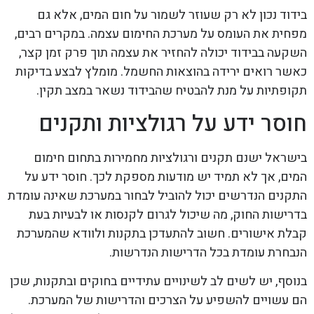
בידוד נכון לא רק שעוזר לשמור על חום המים, אלא גם
מפחית את העומס על מערכת החימום עצמה. במקרים רבים,
השקעה בבידוד יכולה להחזיר את עצמה תוך פרק זמן קצר,
כאשר רואים ירידה בהוצאות החשמל. מומלץ לבצע בדיקות
תקופתיות על מנת להבטיח שהבידוד נשאר במצב תקין.
חוסר ידע על רגולציות ותקנים
בישראל ישנם תקנים ורגולציות מחמירות בתחום חימום
המים, אך לא תמיד יש מודעות מספקת לכך. חוסר ידע על
התקנים הנדרשים יכול להוביל לבחור במערכת שאינה עומדת
בדרישות החוק, מה שיכול לגרום לקנסות או לבעיות בעת
קבלת אישורים. חשוב להתעדכן בתקנות ולוודא שהמערכת
הנבחרת עומדת בכל הדרישות הנדרשות.
בנוסף, יש לשים לב לשינויים עתידיים בחוקים ובתקנות, שכן
הם עשויים להשפיע על הצרכים והדרישות של המערכת.