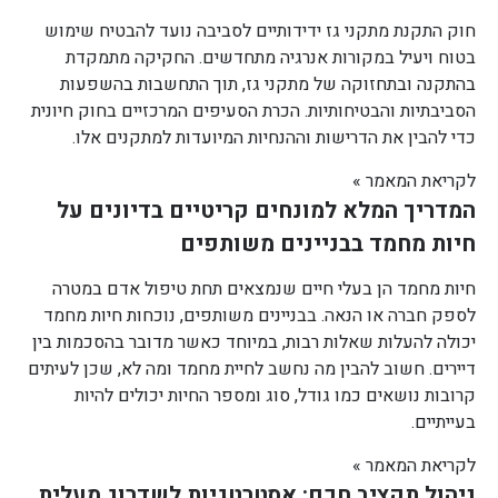
חוק התקנת מתקני גז ידידותיים לסביבה נועד להבטיח שימוש
בטוח ויעיל במקורות אנרגיה מתחדשים. החקיקה מתמקדת
בהתקנה ובתחזוקה של מתקני גז, תוך התחשבות בהשפעות
הסביבתיות והבטיחותיות. הכרת הסעיפים המרכזיים בחוק חיונית
כדי להבין את הדרישות וההנחיות המיועדות למתקנים אלו.
לקריאת המאמר »
המדריך המלא למונחים קריטיים בדיונים על
חיות מחמד בבניינים משותפים
חיות מחמד הן בעלי חיים שנמצאים תחת טיפול אדם במטרה
לספק חברה או הנאה. בבניינים משותפים, נוכחות חיות מחמד
יכולה להעלות שאלות רבות, במיוחד כאשר מדובר בהסכמות בין
דיירים. חשוב להבין מה נחשב לחיית מחמד ומה לא, שכן לעיתים
קרובות נושאים כמו גודל, סוג ומספר החיות יכולים להיות
בעייתיים.
לקריאת המאמר »
ניהול תקציב חכם: אסטרטגיות לשדרוג מעלית