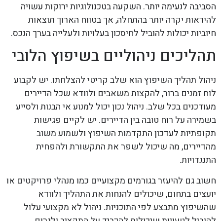
הסביבה לנעימה יותר. השקעה בטכנולוגיות ירוקות עשויה
להיראות יקרה יותר בהתחלה, אך בטווח הארוך תוצאות
חיוביות יכולות להוביל לחיסכון בעלויות ולעלייה בערך הנכס.
תהליכים ניהוליים בשיפוץ הלובי
ניהול תהליך השיפוץ הוא שלב קריטי להצלחתו. יש לקבוע
לוח זמנים ברור, להקצות משאבים ולוודא שכל הדיירים
מעודכנים בכל שלב. ניהול נכון יכול למנוע אי הבנות ולסייע
בשמירה על רוח טובה בין הדיירים. יש לקיים פגישות
תקופתיות לעדכון התקדמות השיפוץ ולשמוע משוב
מהדיירים, מה שיכול לשפר את התקשורת ולהפחית
התנגדויות.
חשוב גם להיעזר בגורמים מקצועיים כמו מנהלי פרויקטים או
יועצים בתחום, שיכולים להנחות את התהליך ולוודא
שהשיפוץ מתבצע לפי התוכניות. ניהול לא מקצועי עלול
להוביל לטעויות שיכולות להכביד על התקציב ולגרום