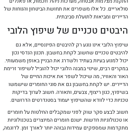
התקנת מצלמות אבטחה, מערכות ניהול חכמות, או פאנלים
סולאריים. כל אלו משפרים את תחושת הביטחון והנוחות של
הדיירים ומביאות לתועלת סביבתית.
היבטים טכניים של שיפוץ הלובי
שיפוץ הלובי אינו נוגע רק להיבטים הפיננסיים, אלא גם
להיבטים טכניים שחשוב לקחת בחשבון. תכנון הנדסי נכון
יכול למנוע בעיות בעתיד ולשדרג את הבניין באופן משמעותי.
במקרים רבים, שינוי במבנה הלובי יכול להוביל לשיפור זרימת
האור והאוויר, מה שיכול לשפר את איכות החיים של
הדיירים. יש לקחת בחשבון גם את סוגי החומרים שישמשו
בשיפוץ, כגון ריצוף, צבעים, ותאורה. חשוב לערוך בדיקות
טכניות כדי לוודא שהשיפוץ יעמוד בסטנדרטים הדרושים.
חשוב לבצע סקר שוק לפני שמקבלים החלטות על חומרים
או טכנולוגיות חדשות. ישנם חומרים המיוצרים בטכנולוגיות
מתקדמות שמספקים עמידות גבוהה יותר לאורך זמן. לדוגמה,