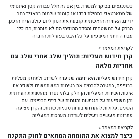
כשנכנסים בבוקר למשרד. בין אם זה חלל עבודה קטן ואינטימי
של סטארטאפ בתחילת דרכו או קומות שלמות בתאגיד רחב
ידיים, האווירה הראשונית קובעת את הטון ליום כולו. הריח הרענן,
הברק על המשטחים והסדר המופתי הם לא מותרות, הם כלי
עבודה חיוני המשפיע על כל היבט בפעילות החברה.
לקריאת המאמר »
קרן חידוש מעליות: תהליך שלב אחרי שלב עם
אחריות מלאה
קרן חידוש מעליות היא יוזמה שנועדה לשדרג ולתחזק מעליות
בבניינים, במטרה להבטיח את בטיחות המשתמשים ולשפר את
איכות השירות. המעליות הן חלק בלתי נפרד מהתשתית העירונית,
והן משפיעות על הנגישות והנוחות של דיירי הבניינים. עם
השנים, עלולות להתרחש בעיות טכניות שונות, והקרן מציעה
פתרונות מעשיים ויעילים לשדרוג מערכות המעליות.
לקריאת המאמר »
כיצד למצוא את המומחה המתאים לחוק התקנת