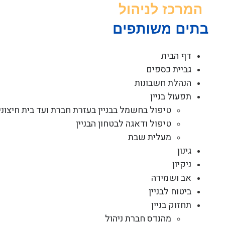
לג
תוכן
דף הבית
גביית כספים
הנהלת חשבונות
תפעול בניין
טיפול בחשמל בבניין בעזרת חברת ועד בית חיצוני
טיפול ודאגה לבטחון הבניין
מעלית שבת
גינון
ניקיון
אב ושמירה
ביטוח לבניין
תחזוק בניין
מהנדס חברת ניהול