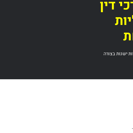
י דין
ות
ת
ת ישנות בצורה