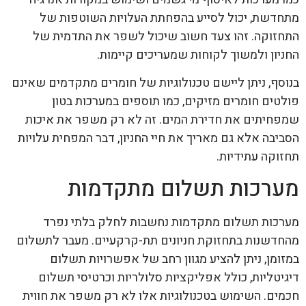
מתחדשת, יכול לסייע בהפחתת העלויות השוטפות של
התחזוקה. זהו צעד חשוב שיכול לשפר את התדמית של
החניון ולמשוך לקוחות שמעריכים קיימות.
בנוסף, ניתן ליישם טכנולוגיות של חומרים מתקדמים שאינם
פולטים חומרים מזיקים, כמו תוספים במערכות בטון
שמפחיתים את חדירת המים. זה לא רק משפר את איכות
הסביבה אלא גם מאריך את חיי החניון, דבר המפחית עלויות
תחזוקה עתידיות.
מערכות תשלום מתקדמות
מערכות תשלום מתקדמות נחשבות לחלק בלתי נפרד
מהחדשנות בתחזוקת חניונים תת-קרקעיים. מעבר לתשלום
במזומן, ניתן להציע מגוון רחב של אפשרויות תשלום
דיגיטליות, כולל אפליקציות סלולריות וכרטיסי תשלום
חכמים. השימוש בטכנולוגיות אלו לא רק משפר את חווית