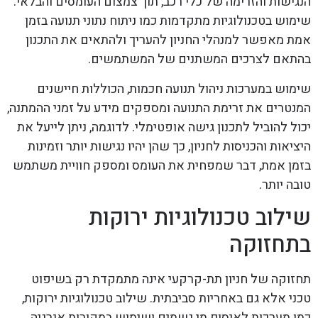
הנגישות והזרימה של כלי רכב, תוך צמצום העומסים והבלאי.
שימוש בטכנולוגיות מתקדמות כמו ניתוח נתוני תנועה בזמן
אמת מאפשר למנהלי החניון להעריך ולהתאים את התכנון
בהתאם לצרכים המשתנים של המשתמשים.
שימוש במערכות ניהול תנועה חכמות, הכוללות חיישנים
המנטרים את זרימת התנועה ומספקים מידע על זמני ההמתנה,
יכול להוביל לתכנון גישה אופטימלי. לדוגמה, ניתן לייעל את
היציאות והכניסות לחניון, כך שהן יהיו נגישות יותר וזמינות
בזמן אמת, דבר שמפחית את העומס ומספק חוויית משתמש
טובה יותר.
שילוב טכנולוגיות ירוקות
בתחזוקה
תחזוקה של חניון תת-קרקעי אינה מתמקדת רק בשיפוט
טכני אלא גם באחריות סביבתית. שילוב טכנולוגיות ירוקות,
כמו מערכות לאיסוף מי גשמים ושימוש במקורות אנרגיה