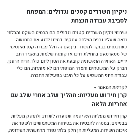
ניקיון משרדים קטנים וגדולים: המפתח
לסביבת עבודה מנצחת
שירותי ניקיון משרדים קטנים וגדולים הם הבסיס השקט והבלתי
נראה שעליו נבנית הצלחה עסקית. דמיינו לרגע את התחושה
כשנכנסים בבוקר למשרד. בין אם זה חלל עבודה קטן ואינטימי
של סטארטאפ בתחילת דרכו או קומות שלמות בתאגיד רחב
ידיים, האווירה הראשונית קובעת את הטון ליום כולו. הריח הרענן,
הברק על המשטחים והסדר המופתי הם לא מותרות, הם כלי
עבודה חיוני המשפיע על כל היבט בפעילות החברה.
לקריאת המאמר »
קרן חידוש מעליות: תהליך שלב אחרי שלב עם
אחריות מלאה
קרן חידוש מעליות היא יוזמה שנועדה לשדרג ולתחזק מעליות
בבניינים, במטרה להבטיח את בטיחות המשתמשים ולשפר את
איכות השירות. המעליות הן חלק בלתי נפרד מהתשתית העירונית,