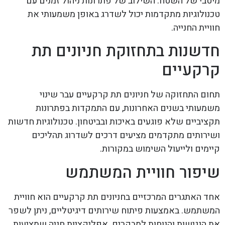
מיטבי של השטח. השילוב של פתרונות ניהול זמנים עם
טכנולוגיות מתקדמות יכול לשדרג באופן משמעותי את
חוויית החנייה.
חדשנות בתחזוקת חניונים תת
קרקעיים
תחום התחזוקה של חניונים תת קרקעיים עבר שינוי
משמעותי בשנים האחרונות, עם התמקדות בפתרונות
תקציביים שלא פוגעים באיכות ובביטחון. טכנולוגיות חדשות
ושירותים מתקדמים מציעים דרכים לשדרוג תהליכים
קיימים ולייעול השימוש במקורות.
שיפור חוויית המשתמש
אחד האתגרים המרכזיים בחניונים תת קרקעיים הוא חוויית
המשתמש. באמצעות פיתוח שירותים דיגיטליים, ניתן לשפר
את הנגישות והנוחות למבקרים. אפליקציות חניה שמציעות