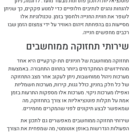
פוטנציאליות ולתכנן פתרונות מבעוד מועד. לדוגמה, ניתן
להנחות נהגים לנתיבים חלופיים כדי למנוע פקקים, כך שניתן
לשפר את חווית החנייה ולחסוך בזמן. טכנולוגיות אלו
מסייעות גם בהפחתת זיהום האוויר על ידי צמצום הזמן שבו
רכבים מחפשים חנייה.
שירותי תחזוקה ממוחשבים
תחזוקה ממוחשבת של חניונים תת-קרקעיים היא אחד
מהחידושים המתקדמים ביותר בתחום התחבורה. באמצעות
מערכות ניהול ממוחשבות, ניתן לעקוב אחר מצב התחזוקה
של כל חלק בחניון, כולל גגות, קירות, מערכות חשמליות
ואפילו מערכות ניקוי. מערכות אלו מספקות התרעות בזמן
אמת על תקלות פוטנציאליות או צורך בתחזוקה, מה
שמאפשר לבצע תיקונים לפני שהמקרים מחמירים.
שירותי תחזוקה ממוחשבים מאפשרים גם לתכנן את
הפעולות הנדרשות באופן אוטומטי, מה שמפחית את הצורך