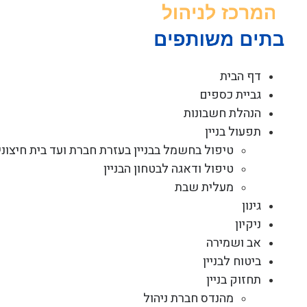
לג
תוכן
דף הבית
גביית כספים
הנהלת חשבונות
תפעול בניין
טיפול בחשמל בבניין בעזרת חברת ועד בית חיצוני
טיפול ודאגה לבטחון הבניין
מעלית שבת
גינון
ניקיון
אב ושמירה
ביטוח לבניין
תחזוק בניין
מהנדס חברת ניהול