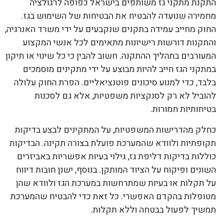
התקנת מתקני גז משותפים בישראל כפופה לרגולציה
מחמירה שנועדה להבטיח את הבטיחות של השימוש בגז.
החוק מחייב עמידה בתקנים שנקבעים על ידי משרד האנרגיה,
והתקנות דורשות רישיונות מתאימים לכל אנשי המקצוע
המעורבים בתהליך ההתקנה. חשוב להבין כי כל שינוי או תיקון
במתקני הגז חייב להיות מבוצע על ידי מתקינים מוסמכים
בלבד, כדי למנוע סיכונים פוטנציאליים. הפרת החוק עלולה
להוביל לא רק לסנקציות משפטיות, אלא גם לסכנות
בטיחותיות חמורות.
כחלק מהדרישות המשפטיות, על המתקינים לבצע בדיקות
תקופתיות ולוודא שהמערכת פועלת בצורה תקינה. הבדיקות
כוללות בדיקות דליפת גז, גילוי בעיות אפשריות באביזרים
השונים ופיקוח על הציוד המותקן. בנוסף, ישנן חובות דיווח
על תקלות או בעיות שמתרחשות במערכת הגז ולוודא שהן
מטופלות בהקדם האפשרי. כל זאת כדי להבטיח שהמערכת
תמשיך לפעול בבטחה וללא תקלות.