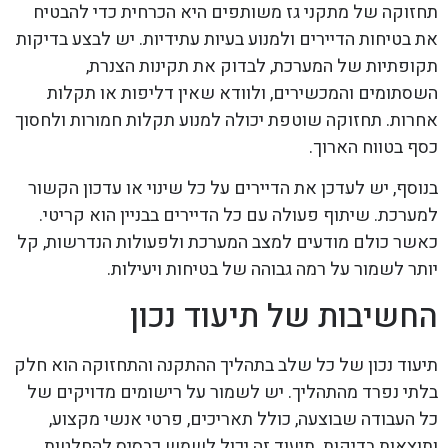
תחזוקה של מתקני גז משותפים היא הכרחית כדי להבטיח
את בטיחות הדיירים ולמנוע בעיות עתידיות. יש לבצע בדיקות
תקופתיות של המערכת, לבדוק את תקינות הצנרת,
השסתומים והמכשירים, ולוודא שאין דליפות או תקלות
אחרות. תחזוקה שוטפת יכולה למנוע תקלות חמורות ולחסוך
כסף בטווח הארוך.
בנוסף, יש לעדכן את הדיירים על כל שינוי או עדכון הקשור
למערכת. שיתוף פעולה עם כל הדיירים בבניין הוא קריטי.
כאשר כולם מודעים למצב המערכת ולפעולות הנדרשות, קל
יותר לשמור על רמה גבוהה של בטיחות ויעילות.
החשיבות של תיעוד נכון
תיעוד נכון של כל שלב בתהליך ההתקנה והתחזוקה הוא חלק
בלתי נפרד מהתהליך. יש לשמור על רישומים מדויקים של
כל העבודה שבוצעה, כולל תאריכים, פרטי אנשי מקצוע,
ותוצאות בדיקות. תיעוד זה יכול לשמש כבסיס להחלטות