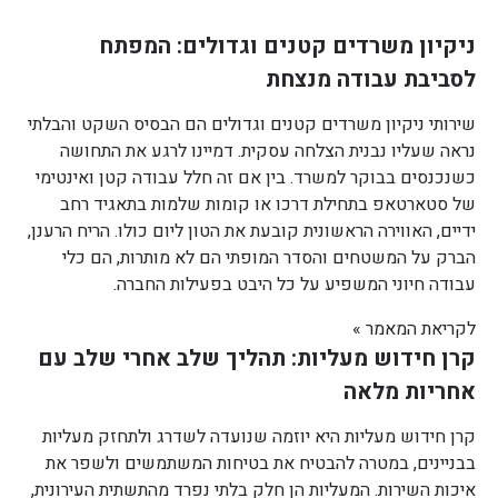
ניקיון משרדים קטנים וגדולים: המפתח
לסביבת עבודה מנצחת
שירותי ניקיון משרדים קטנים וגדולים הם הבסיס השקט והבלתי
נראה שעליו נבנית הצלחה עסקית. דמיינו לרגע את התחושה
כשנכנסים בבוקר למשרד. בין אם זה חלל עבודה קטן ואינטימי
של סטארטאפ בתחילת דרכו או קומות שלמות בתאגיד רחב
ידיים, האווירה הראשונית קובעת את הטון ליום כולו. הריח הרענן,
הברק על המשטחים והסדר המופתי הם לא מותרות, הם כלי
עבודה חיוני המשפיע על כל היבט בפעילות החברה.
לקריאת המאמר »
קרן חידוש מעליות: תהליך שלב אחרי שלב עם
אחריות מלאה
קרן חידוש מעליות היא יוזמה שנועדה לשדרג ולתחזק מעליות
בבניינים, במטרה להבטיח את בטיחות המשתמשים ולשפר את
איכות השירות. המעליות הן חלק בלתי נפרד מהתשתית העירונית,