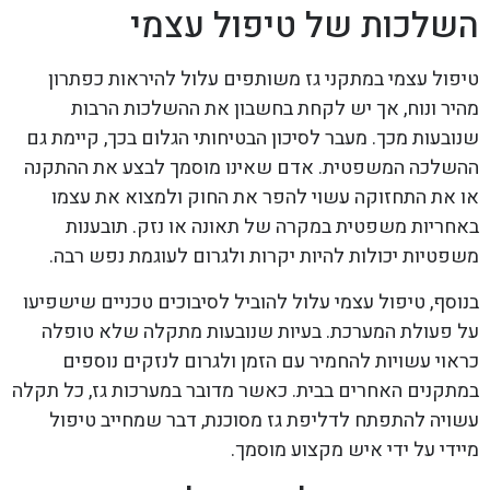
השלכות של טיפול עצמי
טיפול עצמי במתקני גז משותפים עלול להיראות כפתרון
מהיר ונוח, אך יש לקחת בחשבון את ההשלכות הרבות
שנובעות מכך. מעבר לסיכון הבטיחותי הגלום בכך, קיימת גם
ההשלכה המשפטית. אדם שאינו מוסמך לבצע את ההתקנה
או את התחזוקה עשוי להפר את החוק ולמצוא את עצמו
באחריות משפטית במקרה של תאונה או נזק. תובענות
משפטיות יכולות להיות יקרות ולגרום לעוגמת נפש רבה.
בנוסף, טיפול עצמי עלול להוביל לסיבוכים טכניים שישפיעו
על פעולת המערכת. בעיות שנובעות מתקלה שלא טופלה
כראוי עשויות להחמיר עם הזמן ולגרום לנזקים נוספים
במתקנים האחרים בבית. כאשר מדובר במערכות גז, כל תקלה
עשויה להתפתח לדליפת גז מסוכנת, דבר שמחייב טיפול
מיידי על ידי איש מקצוע מוסמך.