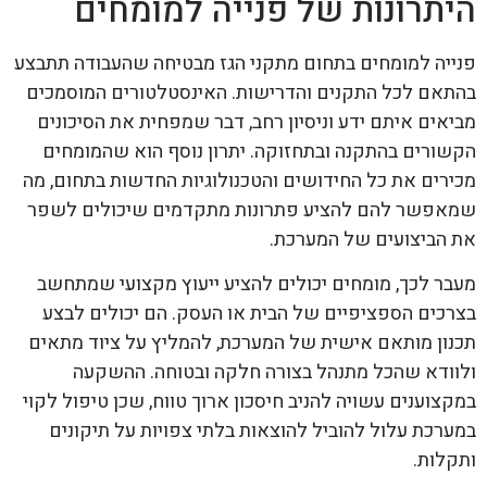
היתרונות של פנייה למומחים
פנייה למומחים בתחום מתקני הגז מבטיחה שהעבודה תתבצע
בהתאם לכל התקנים והדרישות. האינסטלטורים המוסמכים
מביאים איתם ידע וניסיון רחב, דבר שמפחית את הסיכונים
הקשורים בהתקנה ובתחזוקה. יתרון נוסף הוא שהמומחים
מכירים את כל החידושים והטכנולוגיות החדשות בתחום, מה
שמאפשר להם להציע פתרונות מתקדמים שיכולים לשפר
את הביצועים של המערכת.
מעבר לכך, מומחים יכולים להציע ייעוץ מקצועי שמתחשב
בצרכים הספציפיים של הבית או העסק. הם יכולים לבצע
תכנון מותאם אישית של המערכת, להמליץ על ציוד מתאים
ולוודא שהכל מתנהל בצורה חלקה ובטוחה. ההשקעה
במקצוענים עשויה להניב חיסכון ארוך טווח, שכן טיפול לקוי
במערכת עלול להוביל להוצאות בלתי צפויות על תיקונים
ותקלות.