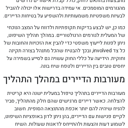
מתבצעות בהתאם לחוק, כולל קבלת אישורים נדרשים
מהגורמים המוסמכים. אי עמידה בדרישות אלו יכולה להוביל
לבעיות משפטיות משמעותיות ולהשפיע על בטיחות הדיירים.
כמו כן, יש לבצע בדיקות תקופתיות ולדווח על המצב הנוכחי
של המעלית לגורמים הרגולטוריים. במהלך תהליך השיפוט,
ניתן לפנות לייעוץ משפטי כדי להבין את הזכויות והחובות של
כל צד involved, ובכך להבטיח שהכל מתנהל בצורה תקינה
וחוקית. הידיעה על כללי החוק עשויה גם לסייע בשמירה על
יחסים טובים בין הדיירים ולטפח שיח בונה.
מעורבות הדיירים במהלך התהליך
מעורבות הדיירים בתהליך טיפול במעלית ישנה היא קריטית
להצלחה. כאשר דיירים מרגישים שהם חלק מהתהליך, סביר
להניח שיהיה להם יותר אכפת מהתוצאה הסופית. חשוב
לקיים פגישות עם הדיירים, בהן ניתן לדון באופציות השיפוט,
לשמוע דעות והצעות ולהתייחס לדאגות שעולות. השיח