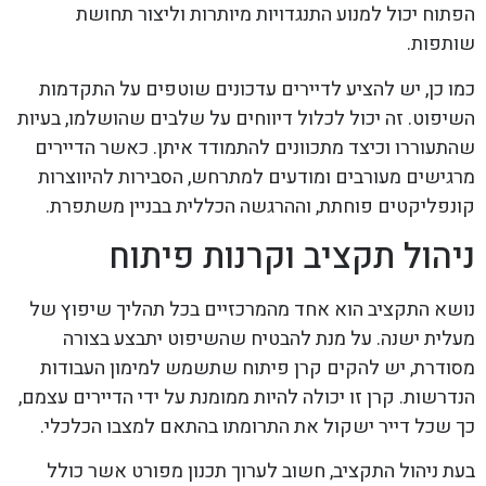
הפתוח יכול למנוע התנגדויות מיותרות וליצור תחושת
שותפות.
כמו כן, יש להציע לדיירים עדכונים שוטפים על התקדמות
השיפוט. זה יכול לכלול דיווחים על שלבים שהושלמו, בעיות
שהתעוררו וכיצד מתכוונים להתמודד איתן. כאשר הדיירים
מרגישים מעורבים ומודעים למתרחש, הסבירות להיווצרות
קונפליקטים פוחתת, וההרגשה הכללית בבניין משתפרת.
ניהול תקציב וקרנות פיתוח
נושא התקציב הוא אחד מהמרכזיים בכל תהליך שיפוץ של
מעלית ישנה. על מנת להבטיח שהשיפוט יתבצע בצורה
מסודרת, יש להקים קרן פיתוח שתשמש למימון העבודות
הנדרשות. קרן זו יכולה להיות ממומנת על ידי הדיירים עצמם,
כך שכל דייר ישקול את התרומתו בהתאם למצבו הכלכלי.
בעת ניהול התקציב, חשוב לערוך תכנון מפורט אשר כולל