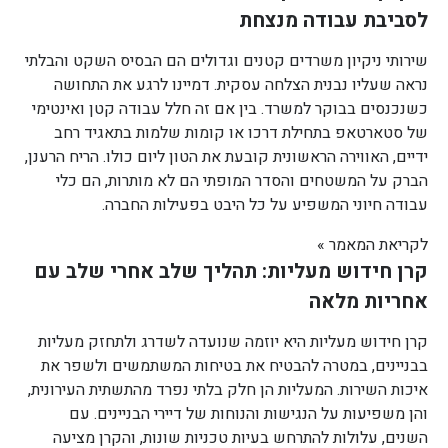
לסביבת עבודה מנצחת
שירותי ניקיון משרדים קטנים וגדולים הם הבסיס השקט והבלתי
נראה שעליו נבנית הצלחה עסקית. דמיינו לרגע את התחושה
כשנכנסים בבוקר למשרד. בין אם זה חלל עבודה קטן ואינטימי
של סטארטאפ בתחילת דרכו או קומות שלמות בתאגיד רחב
ידיים, האווירה הראשונית קובעת את הטון ליום כולו. הריח הרענן,
הברק על המשטחים והסדר המופתי הם לא מותרות, הם כלי
עבודה חיוני המשפיע על כל היבט בפעילות החברה.
לקריאת המאמר »
קרן חידוש מעליות: תהליך שלב אחרי שלב עם
אחריות מלאה
קרן חידוש מעליות היא יוזמה שנועדה לשדרג ולתחזק מעליות
בבניינים, במטרה להבטיח את בטיחות המשתמשים ולשפר את
איכות השירות. המעליות הן חלק בלתי נפרד מהתשתית העירונית,
והן משפיעות על הנגישות והנוחות של דיירי הבניינים. עם
השנים, עלולות להתרחש בעיות טכניות שונות, והקרן מציעה