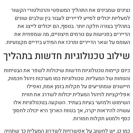
נציגים שמבינים את התהליך המשפטי והרגולטורי הקשור
למעליות יכולים לסייע לדיירים לעבור בין שלבים שונים
בתהליך בצורה חלקה יותר. בנוסף, הם יכולים לייצג את
הדיירים בפגישות עם גורמים חיצוניים, מה שמפחית את
העומס על שאר הדיירים ומרכז את המידע בידיים מקצועיות.
שילוב טכנולוגיות חדשות בתהליך
כיום קיימות טכנולוגיות חדשות שיכולות לשפר את הבטיחות
והנוחות של המעליות. טכנולוגיות כמו מערכות ניהול חכמות,
חיישנים שמתריעים על תקלות בזמן אמת, ואפילו
אפליקציות לניהול המעלית יכולות לשדרג את חווית
השימוש ולמזער בעיות בעתיד. השקעה בטכנולוגיות אלו
עשויה להיראות יקרה, אך בטווח הארוך היא יכולה לחסוך
כסף ולמנוע תקלות חמורות.
כמו כן, יש לחשוב על אפשרויות לשדרוג המעלית כך שתהיה