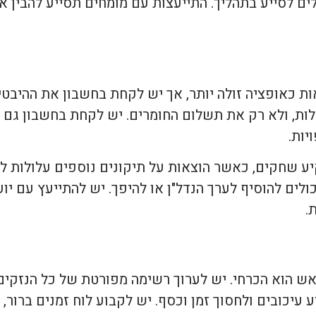
לים לסייע בתהליך. התייעצות עם מומחים תסייע להבין
רמו על ידי קבלן תמ"א 38 עשוי להיראות כאופציה זולה יותר, אך יש לקחת בחשבו
ת העלויות הכוללות, ולא רק את תשלום החומרים. יש לקחת בחשב
יות.
יע שחקים, כאשר הוצאות על תיקונים נוספים עלולות 
ים להוסיף לערך הנדל"ן או להיפך. יש להתייעץ עם יוע
.
ש הוא הכרחי. יש לערוך רשימה מפורטת של כל הנזקים
עיכובים ולחסוך זמן וכסף. יש לקבוע לוח זמנים ברור, ל