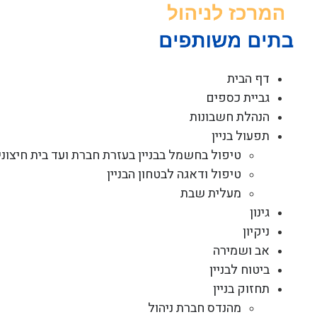
לג
תוכן
דף הבית
גביית כספים
הנהלת חשבונות
תפעול בניין
טיפול בחשמל בבניין בעזרת חברת ועד בית חיצוני
טיפול ודאגה לבטחון הבניין
מעלית שבת
גינון
ניקיון
אב ושמירה
ביטוח לבניין
תחזוק בניין
מהנדס חברת ניהול