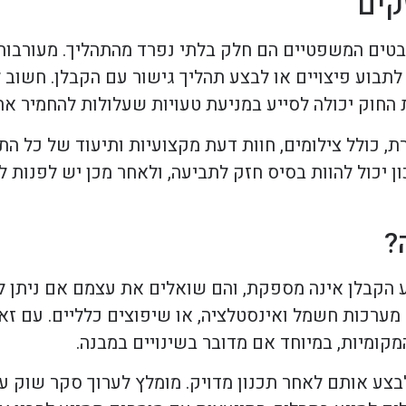
קים
ובר בנזקים שנגרמו על ידי קבלן תמ"א 38, ההיבטים המשפטיים הם חלק בלתי נפרד מהתהל
לתבוע פיצויים או לבצע תהליך גישור עם הקבלן. חשוב ל
 החוק יכולה לסייע במניעת טעויות שעלולות להחמיר את
, כולל צילומים, חוות דעת מקצועיות ותיעוד של כל ה
ן יכול להוות בסיס חזק לתביעה, ולאחר מכן יש לפנות 
?
צע הקבלן אינה מספקת, והם שואלים את עצמם אם ניתן 
 מערכות חשמל ואינסטלציה, או שיפוצים כלליים. עם זא
קומיות, במיוחד אם מדובר בשינויים במבנה.
 לבצע אותם לאחר תכנון מדויק. מומלץ לערוך סקר שוק ע