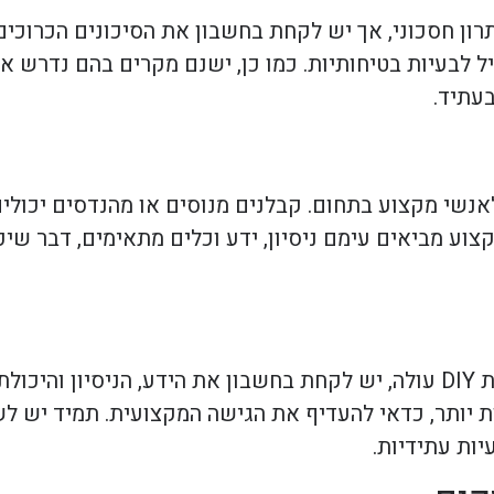
לן תמ"א 38 יכול להיראות כפתרון חסכוני, אך יש לקחת בחשבון את הסיכונים
ל לבעיות בטיחותיות. כמו כן, ישנם מקרים בהם נדרש א
בעתיד.
אנשי מקצוע בתחום. קבלנים מנוסים או מהנדסים יכולי
צוע מביאים עימם ניסיון, ידע וכלים מתאימים, דבר שיכ
כשהשאלה האם לטפל בנזקים מקבלן תמ"א 38 באמצעות DIY עולה, יש לקחת בחשבון את הי
ת יותר, כדאי להעדיף את הגישה המקצועית. תמיד יש לש
יות עתידיות.