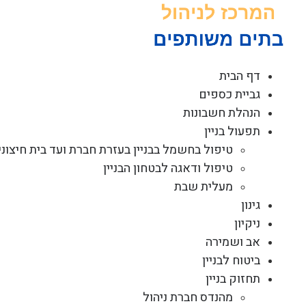
לג
תוכן
דף הבית
גביית כספים
הנהלת חשבונות
תפעול בניין
טיפול בחשמל בבניין בעזרת חברת ועד בית חיצוני
טיפול ודאגה לבטחון הבניין
מעלית שבת
גינון
ניקיון
אב ושמירה
ביטוח לבניין
תחזוק בניין
מהנדס חברת ניהול