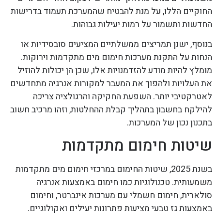
החוקיים הללו, על מנת להבטיח שהמערכת תעמוד בדרישות
החדשות ותשמור על רמות יעילות גבוהות.
בנוסף, ישנן תמריצים ממשלתיים המציעים סובסידיות או
הנחות על התקנת מערכות חימום מים מתקדמות וירוקות.
מומלץ להיות מודע להזדמנויות אלו, שכן הן יכולות להוזיל
את העלויות ולהפוך את המעבר למקורות אנרגיה מתחדשים
לאטרקטיבי יותר. השפעת החקיקה והרגולציה צריכה
להילקח בחשבון בתהליך קבלת ההחלטות, וזהו מרכיב חשוב
בתכנון נכון של המערכות.
שיטות חימום מתקדמות
בשנת 2025, שיטות החימום במרכזי חימום מים מתקדמות
משמעותית. טכנולוגיות כמו חימום באמצעות אנרגיה
סולארית, חימום חשמלי עם מערכות אינברטר, וחימום
באמצעות גז טבעי מציעות פתרונות יעילים ואקולוגיים.