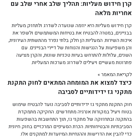
קרן חידוש מעליות: תהליך שלב אחרי שלב עם
אחריות מלאה
קרן חידוש מעליות היא יוזמה שנועדה לשדרג ולתחזק מעליות
בבניינים, במטרה להבטיח את בטיחות המשתמשים ולשפר את
איכות השירות. המעליות הן חלק בלתי נפרד מהתשתית העירונית,
והן משפיעות על הנגישות והנוחות של דיירי הבניינים. עם
השנים, עלולות להתרחש בעיות טכניות שונות, והקרן מציעה
פתרונות מעשיים ויעילים לשדרוג מערכות המעליות.
לקריאת המאמר »
כיצד למצוא את המומחה המתאים לחוק התקנת
מתקני גז ידידותיים לסביבה
חוק התקנת מתקני גז ידידותיים לסביבה נועד להבטיח שימוש
בטוח ויעיל במקורות אנרגיה מתחדשים. החקיקה מתמקדת
בהתקנה ובתחזוקה של מתקני גז, תוך התחשבות בהשפעות
הסביבתיות והבטיחותיות. הכרת הסעיפים המרכזיים בחוק חיונית
כדי להבין את הדרישות וההנחיות המיועדות למתקנים אלו.