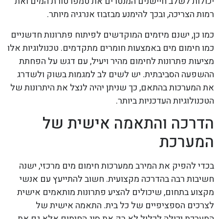
יכולות לשלב חיישנים המנטרים את טמפרטורת המים ואת
רמות הצריכה, ובכך להימנע מבזבוז אנרגיה מיותר.
כמו כן, ישנם מיזמים המוקדשים לפיתוח פתרונות חדשניים
כמו חימום מים באמצעות חומרים מתקדמים. טכנולוגיות אלו
מציעות פתרונות לחימום מהיר ויעיל, עם דגש על הפחתת
ההשפעה הסביבתית. יש לשים לב למגמות בשוק ולשדרג
את המערכות בהתאם, כך שניתן יהיה לנצל את היתרונות של
הטכנולוגיות העדכניות ביותר.
הדרכה והתאמה אישית של
המערכת
בכדי להפיק את המירב ממערכות חימום מים מרכזי, ישנה
חשיבות רבה בהדרכה מקצועית. חשוב להתייעץ עם אנשי
מקצוע בתחום, שיכולים להציע פתרונות מותאמים אישית
לצרכים הספציפיים של כל בית. התאמה אישית של
המערכת יכולה לכלול לא רק את סוג החימום אלא גם את