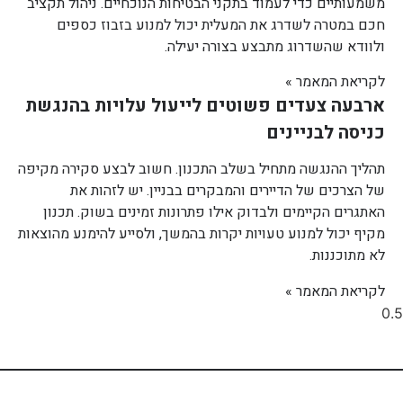
משמעותיים כדי לעמוד בתקני הבטיחות הנוכחיים. ניהול תקציב
חכם במטרה לשדרג את המעלית יכול למנוע בזבוז כספים
ולוודא שהשדרוג מתבצע בצורה יעילה.
לקריאת המאמר »
ארבעה צעדים פשוטים לייעול עלויות בהנגשת
כניסה לבניינים
תהליך ההנגשה מתחיל בשלב התכנון. חשוב לבצע סקירה מקיפה
של הצרכים של הדיירים והמבקרים בבניין. יש לזהות את
האתגרים הקיימים ולבדוק אילו פתרונות זמינים בשוק. תכנון
מקיף יכול למנוע טעויות יקרות בהמשך, ולסייע להימנע מהוצאות
לא מתוכננות.
לקריאת המאמר »