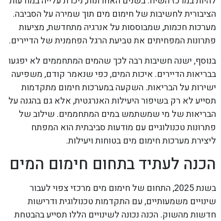
להיות במרכז השיח. בשנים האחרונות, ניכרת עלייה במודעות
הציבורית לחשיבות של חימום מים תוך שמירה על הסביבה.
מערכות חכמות, שמבוססות על אנרגיה מתחדשת, מציעות
פתרונות המפחיתים את טביעת הרגל הפחמנית של הדיירים.
בנוסף, ישנה חשיבות רבה לכך שהמים המתחממים לא יפגעו
בבריאות הדיירים. איכות המים, כפי שנאמר קודם, משפיעה
ישירות על הבריאות. השקעה במערכות חימום מתקדמות
תסייע לא רק בשיפור היעילות האנרגטית, אלא גם בהגנה על
הבריאות של מי שמשתמש במים המתחממים. שילוב של
פתרונות טכנולוגיים עם מודעות סביבתית הוא המפתח
ליצירת מערכות חימום מים בטוחות ויעילות.
הכנה לעתיד בתחום חימום המים
בשנת 2025, התחום של חימום מים מרכזי צפוי לעבור
שינויים משמעותיים, עם התקדמות טכנולוגית ודרישות
חדשות מהשוק. הכנה נכונה לשינויים הללו תסייע בהבטחת