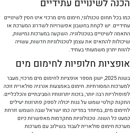
הכנה לשינויים עתידיים
כמו בכל תחום טכנולוגי, חימום מים מרכזי אינו חסין לשינויים
עתידיים. יש לקחת בחשבון אפשרויות לשדרוג המערכת או
התאמה לשינויים בטכנולוגיה. השקעה במערכות גמישות,
שיכולות להתאים את עצמן לטכנולוגיות חדשות, עשויה
להוות יתרון משמעותי בעתיד.
אופציות חלופיות לחימום מים
בשנת 2025, ישנן מספר אופציות לחימום מים מרכזי, מעבר
למערכות המסורתיות. חימום באמצעות אנרגיה סולארית זוכה
לפופולריות רבה יותר, בזכות יתרונותיו הסביבתיים והכלכליים.
התקנת קולטי שמש על גגות יכולה לספק פתרונות יעילים
לחימום מים, במיוחד במדינה כמו ישראל שבה השמש זורחת
כמעט כל השנה. טכנולוגיות מתקדמות מאפשרות כיום
מערכת חימום סולארית לעבוד בשילוב עם מערכות