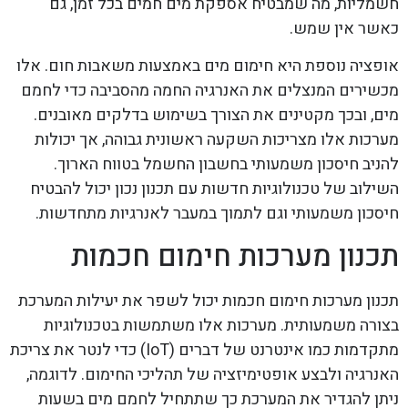
חשמליות, מה שמבטיח אספקת מים חמים בכל זמן, גם
כאשר אין שמש.
אופציה נוספת היא חימום מים באמצעות משאבות חום. אלו
מכשירים המנצלים את האנרגיה החמה מהסביבה כדי לחמם
מים, ובכך מקטינים את הצורך בשימוש בדלקים מאובנים.
מערכות אלו מצריכות השקעה ראשונית גבוהה, אך יכולות
להניב חיסכון משמעותי בחשבון החשמל בטווח הארוך.
השילוב של טכנולוגיות חדשות עם תכנון נכון יכול להבטיח
חיסכון משמעותי וגם לתמוך במעבר לאנרגיות מתחדשות.
תכנון מערכות חימום חכמות
תכנון מערכות חימום חכמות יכול לשפר את יעילות המערכת
בצורה משמעותית. מערכות אלו משתמשות בטכנולוגיות
מתקדמות כמו אינטרנט של דברים (IoT) כדי לנטר את צריכת
האנרגיה ולבצע אופטימיזציה של תהליכי החימום. לדוגמה,
ניתן להגדיר את המערכת כך שתתחיל לחמם מים בשעות