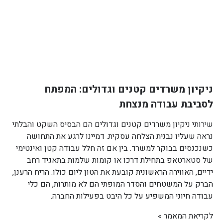
ניקיון משרדים קטנים וגדולים: המפתח
לסביבת עבודה מנצחת
שירותי ניקיון משרדים קטנים וגדולים הם הבסיס השקט והבלתי
נראה שעליו נבנית הצלחה עסקית. דמיינו לרגע את התחושה
כשנכנסים בבוקר למשרד. בין אם זה חלל עבודה קטן ואינטימי
של סטארטאפ בתחילת דרכו או קומות שלמות בתאגיד רחב
ידיים, האווירה הראשונית קובעת את הטון ליום כולו. הריח הרענן,
הברק על המשטחים והסדר המופתי הם לא מותרות, הם כלי
עבודה חיוני המשפיע על כל היבט בפעילות החברה.
לקריאת המאמר »