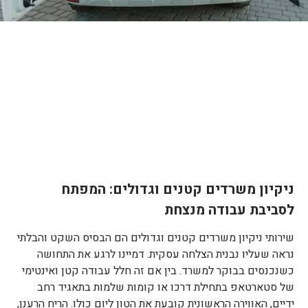
ניקיון משרדים קטנים וגדולים: המפתח
לסביבת עבודה מנצחת
שירותי ניקיון משרדים קטנים וגדולים הם הבסיס השקט והבלתי
נראה שעליו נבנית הצלחה עסקית. דמיינו לרגע את התחושה
כשנכנסים בבוקר למשרד. בין אם זה חלל עבודה קטן ואינטימי
של סטארטאפ בתחילת דרכו או קומות שלמות בתאגיד רחב
ידיים, האווירה הראשונית קובעת את הטון ליום כולו. הריח הרענן,