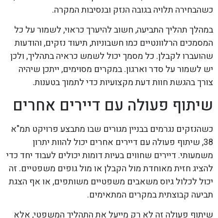
כשהבחירה תלויה בגובה הנזק ובנסיבות המקרה.
במהלך תהליך התביעה, חשוב להיערך כראוי, לשמור על כל
המסמכים הרלוונטיים כמו חשבוניות, תיעוד נזקים, והודעות
שהועברו לקבלן. כל מסמך יכול לשמש כראיה בתהליך, ולכן
יש לשמור על סדר וארגון. במקרים מסוימים, ייתכן שיהיה
צורך בהגשת חוות דעת מקצועיות כדי לתמוך בטענות.
שיתוף פעולה עם דיירים אחרים
כשהנזקים נגרמים בבניין מגורים שבו מתבצע פרויקט תמ"א
38, שיתוף פעולה עם דיירים אחרים יכול להוות יתרון
משמעותי. דיירים שחווים בעיות דומות יכולים לעבוד יחד כדי
להציג חזית מאוחדת מול הקבלן או מול גופים משפטיים. זה
יכול לכלול גיוס משאבים משפטיים משותפים, או אף הצגת
תביעה קבוצתית במקרים המתאימים.
שיתוף פעולה זה לא רק מייעל את התהליך המשפטי, אלא