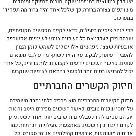
יש לדון בנושאים כמו זמני שקט, חובות תחזוקה ומוסדות
משותפים בצורה ברורה, כך שלכל אחד יהיה ברור מה תפקידו
במערכת.
כדי לנהל ציפיות ביעילות, כדאי לקיים מפגשים תקופתיים,
שבהם ניתן לעדכן את כל השכנים בנוגע לשינויים אפשריים
או בעיות שצצו. מפגשים אלו יכולים לשמש כזמן מצוין
להעביר רעיונות, לבקש עזרה או לשתף מידע לגבי נושאים
שונים. כאשר השכנים יודעים לקבוע גבולות ברורים, כל אחד
יכול להרגיש בטוח יותר ולפעול בהתאם לציפיות שנקבעו.
חיזוק הקשרים החברתיים
חיזוק הקשרים החברתיים הוא מרכיב בלתי נפרד משמירה
על יחסי שכנות טובים. כאשר השכנים מכירים היטב זה את
זה, הם נוטים להיות סבלניים וקשובים יותר אחד לשני. ניתן
לקדם חיבור בין השכנים באמצעות פעילויות חברתיות כמו
ארוחות משותפות, אירועים קהילתיים או ימי ספורט. כל