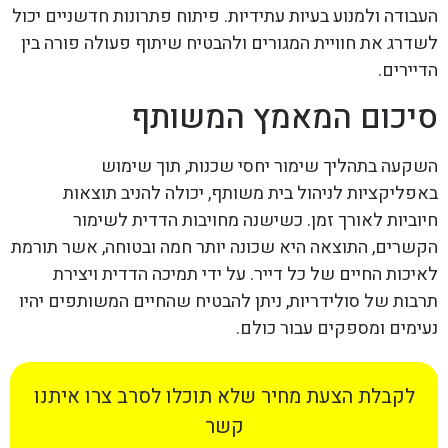
העבודה ולמנוע בעיות עתידיות. פיתוח פתרונות חדשניים יכול
לשדרג את חוויית המגורים ולהבטיח שיתוף פעולה פורה בין
הדיירים.
סיכום המאמץ המשותף
השקעה בתהליך שימור יחסי שכנות, תוך שימוש
באפליקציות לניהול בית משותף, יכולה להניב תוצאות
חיוביות לאורך זמן. כשישנה מחויבות הדדית לשימור
הקשרים, התוצאה היא שכונה יותר חמה ובטוחה, אשר תורמת
לאיכות החיים של כל דייר. על ידי תמיכה הדדית ויצירת
תרבות של סולידריות, ניתן להבטיח שהחיים המשותפים יהיו
נעימים ומספקים עבור כולם.
לקבלת הצעת מחיר שלא תוכלו לסרב צרו איתנו
קשר