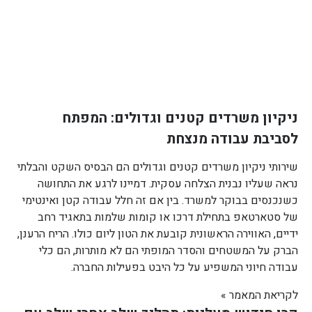
ניקיון משרדים קטנים וגדולים: המפתח
לסביבת עבודה מנצחת
שירותי ניקיון משרדים קטנים וגדולים הם הבסיס השקט והבלתי
נראה שעליו נבנית הצלחה עסקית. דמיינו לרגע את התחושה
כשנכנסים בבוקר למשרד. בין אם זה חלל עבודה קטן ואינטימי
של סטארטאפ בתחילת דרכו או קומות שלמות בתאגיד רחב
ידיים, האווירה הראשונית קובעת את הטון ליום כולו. הריח הרענן,
הברק על המשטחים והסדר המופתי הם לא מותרות, הם כלי
עבודה חיוני המשפיע על כל היבט בפעילות החברה.
לקריאת המאמר »