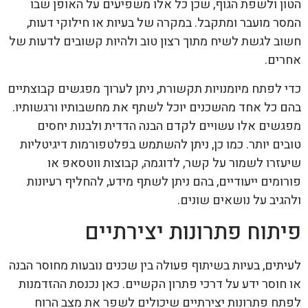
הטון ולשפת הגוף, שכן כל אלו משפיעים על האופן שבו
המסר מועבר ומתקבל. במקרה של בעיות או חילוקי דעות,
חשוב לגשת לשיח מתוך רצון טוב ולהיות קשובים לדעות של
אחרים.
כדי לפתח מיומנויות תקשורת, ניתן לערוך מפגשים קבוצתיים
בהם כל אחד מהשכנים יוכל לשתף את מחשבותיו ורגשותיו.
מפגשים אלו עשויים לקדם הבנה הדדית ולבנות יחסים
טובים יותר. כמו כן, ניתן להשתמש בפלטפורמות דיגיטליות
שיעזרו לשמור על קשר, לדוגמה, קבוצות ווטסאפ או
פורומים ייעודיים, בהם ניתן לשתף מידע, להחליף רעיונות
ולהגיב על נושאים שונים.
פיתוח פתרונות יצירתיים
לעיתים, בעיות בשיתוף פעולה בין שכנים נובעות מחוסר הבנה
או חוסר ידע על דרכי פתרון הקשיים. כאן נכנסת ההזדמנות
לפתח פתרונות יצירתיים שיכולים לשפר את מצב הרוח