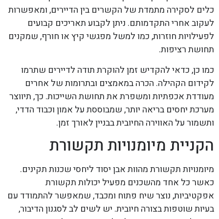
כלים לסקירה מתמדת של הקשרים בין הדיירים, ומאפשרות
לעקוב אחרי התקדמותם. ניתן לקבוע תאריכים קבועים
לפעילויות חוזרות, כמו למשל מפגשי קיץ או חורף, שמקנים
תחושת רציפות.
כמו כן, כדאי להקדיש זמן להוקרת תודה לדיירים שתרמו
לקידום הקהילה. הכרה במאמצים ובתרומות של אחרים
מעודדת אכפתיות ומשפרת את תחושת השייכות. כך, תיווצר
מערכת יחסים בריאה יותר, שמבוססת על אמון וכבוד הדדי,
ותשמור על האווירה החיובית בבניין לאורך זמן.
הקניית מיומנויות תקשורת
מיומנויות תקשורת מהוות אבן יסוד ליחסי שכנות תקינים.
כאשר כל אחד מהשכנים מפעיל יכולות תקשורת
אפקטיביות, נוצר שיח פתוח ומכבד, שמאפשר להתמודד עם
בעיות שוטפות בצורה חיובית. יש לשים לב לסגנון הדיבור,