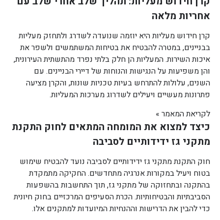
קרן חידוש מעליות: תהליך שלב אחרי שלב עם
אחריות מלאה
קרן חידוש מעליות היא יוזמה שנועדה לשדרג ולתחזק מעליות
בבניינים, במטרה להבטיח את בטיחות המשתמשים ולשפר את
איכות השירות. המעליות הן חלק בלתי נפרד מהתשתית העירונית,
והן משפיעות על הנגישות והנוחות של דיירי הבניינים. עם
השנים, עלולות להתרחש בעיות טכניות שונות, והקרן מציעה
פתרונות מעשיים ויעילים לשדרוג מערכות המעליות.
לקריאת המאמר »
כיצד למצוא את המומחה המתאים לחוק התקנת
מתקני גז ידידותיים לסביבה
חוק התקנת מתקני גז ידידותיים לסביבה נועד להבטיח שימוש
בטוח ויעיל במקורות אנרגיה מתחדשים. החקיקה מתמקדת
בהתקנה ובתחזוקה של מתקני גז, תוך התחשבות בהשפעות
הסביבתיות והבטיחותיות. הכרת הסעיפים המרכזיים בחוק חיונית
כדי להבין את הדרישות וההנחיות המיועדות למתקנים אלו.