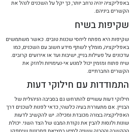
באפליקציה יהיה נרחב יותר, כך יקל על השכנים לנהל את
הקשרים ביניהם.
שקיפות בשיח
שקיפות היא מפתח ליחסי שכנות טובים. כאשר משתמשים
באפליקציה, מומלץ לשתף מידע חשוב עם השכנים, כמו
עדכונים על פעילות בניין, ישיבות ועד או אירועים קרובים.
שיח פתוח ומזמין יכול למנוע אי-נעימויות ולחזק את
הקשרים החברתיים.
התמודדות עם חילוקי דעות
חילוקי דעות עשויים להתרחש גם בסביבה הניהולית של
הבניין. אם מתעוררת בעיה כלשהי, כדאי לפנות לשכנים דרך
האפליקציה בצורה מכובדת ומכילה. יש להקשיב לדעות
שונות ולנסות להבין את נקודת המבט של הצד השני. יכולת
ההקשבה וההבנה עשויה לסייע במציאת פתרונות שיספקו