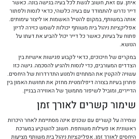
איתן. עם זאת, חשוב לגשת לכל בעיה בגישה בונה. כאשר
דייר נדרש להתמודד עם בעיה כלשהי, כדאי לנסות ולפתור
אותה במשותף, במקום להטיל האשמות או ליצור עימותים.
אפליקציות ניהול בית משותף יכולות לשמש כזירה לדיון
פתוח על בעיות, כאשר כל דייר יכול להביע את דעתו על
הנושא.
במקרים של חיכוכים, כדאי לקבוע פגישות אישיות בין
הצדדים המעורבים, כדי לנסות ולהגיע להסכמה. גישה כזו
עשויה להקטין את המתחים ולמנוע התדרדרות של היחסים.
פתרון בעיות בצורה דיפלומטית מחזק את תחושת האמון בין
הדיירים, ומוביל לשיפור מתמשך של האווירה בבניין.
שימור קשרים לאורך זמן
שמירה על קשרים עם שכנים אינה מסתיימת לאחר היכרות
ראשונית או פעילות משותפת. חשוב להשקיע במערכת
היחסים לאורך זמן. אפליקציות ניהול בית משותף מציעות