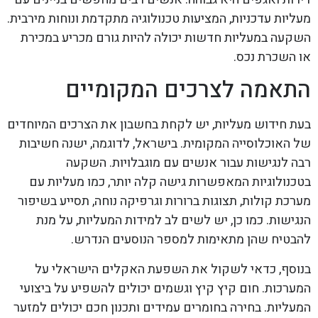
מעליות עדכניות, המציעות טכנולוגיה מתקדמת ונוחות מירבית.
השקעה במעליות חדשות יכולה להיות גורם מכריע במכירת
או השכרת נכס.
התאמה לצרכים המקומיים
בעת חידוש מעליות, יש לקחת בחשבון את הצרכים המיוחדים
של האוכלוסייה המקומית. בישראל, לדוגמה, ישנה חשיבות
רבה לנגישות עבור אנשים עם מוגבלויות. השקעה
בטכנולוגיות המאפשרות גישה קלה יותר, כמו מעליות עם
מערכת קולות, תצוגות ברורות וגרפיקה נוחה, תסייע בשיפור
הנגישות. כמו כן, יש לשים לב למידות המעליות, על מנת
להבטיח שהן מתאימות למספר הנוסעים הנדרש.
בנוסף, כדאי לשקול את השפעת האקלים הישראלי על
המערכות. חום קיץ קיץ וגשמים יכולים להשפיע על ביצועי
המעליות. בחירה בחומרים עמידים ותכנון חכם יכולים למזער