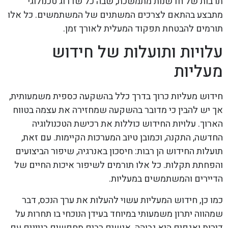
תרבות של חדשנות מתמשכת, שבה כל שדרוג טכנולוגי
מתבצע בהתאם לצרכים המשתנים של המשתמשים. כל אלו
תורמים להבטחת תפקוד המעלית לאורך זמן.
עלויות ותועלות של חידוש
מעליות
חידוש מעליות כרוך בדרך כלל בהשקעה כספית משמעותית,
אך יש להבין כי מדובר בהשקעה שמחזירה את עצמה בטווח
הארוך. עלויות החידוש כוללות את רכישת הטכנולוגיה
החדשה, התקנה, וכמובן טיוב המערכות הקיימות. עם זאת,
תועלות החידוש הן רבות: חיסכון באנרגיה, שיפור הביצועים
והפחתת תקלות. כל אלו תורמים לשיפור איכות החיים של
הדיירים והמשתמשים במעליות.
כמו כן, חידוש המעליות עשוי להעלות את ערך הנכס, דבר
שמהווה יתרון משמעותי במיוחד בעידן הנוכחי בו תחרות על
דירות ואגפים היא גבוהה. אנשים רבים מחפשים בניינים עם