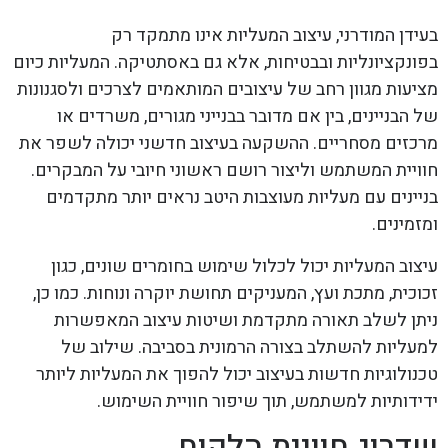
בעידן המודרני, עיצוב המעליות אינו מתמקד רק
בפונקציונליות ובבטיחות, אלא גם באסתטיקה. המעליות כיום
מציעות מגוון רחב של עיצובים המותאמים לצרכים ולסגנונות
של הבניינים, בין אם מדובר בבנייני מגורים, משרדים או
מרכזים מסחריים. ההשקעה בעיצוב חדשני יכולה לשפר את
חוויית המשתמש וליצור רושם ראשוני חיובי על המבקרים.
בניינים עם מעליות מעוצבות היטב נראים יותר מתקדמים
ומזמינים.
עיצוב המעליות יכול לכלול שימוש בחומרים שונים, כגון
זכוכית, מתכת ועץ, המעניקים תחושת יוקרה ונוחות. כמו כן,
ניתן לשלב תאורה מתקדמת ושיטות עיצוב המאפשרות
למעליות להשתלב בצורה הרמונית בסביבה. שילוב של
טכנולוגיות חדשות בעיצוב יכול להפוך את המעליות ליותר
ידידותיות למשתמש, תוך שיפור חוויית השימוש.
שדרוג חוויית הלקוח