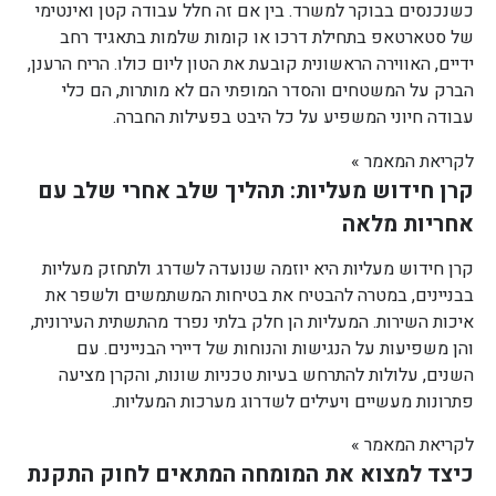
כשנכנסים בבוקר למשרד. בין אם זה חלל עבודה קטן ואינטימי
של סטארטאפ בתחילת דרכו או קומות שלמות בתאגיד רחב
ידיים, האווירה הראשונית קובעת את הטון ליום כולו. הריח הרענן,
הברק על המשטחים והסדר המופתי הם לא מותרות, הם כלי
עבודה חיוני המשפיע על כל היבט בפעילות החברה.
לקריאת המאמר »
קרן חידוש מעליות: תהליך שלב אחרי שלב עם
אחריות מלאה
קרן חידוש מעליות היא יוזמה שנועדה לשדרג ולתחזק מעליות
בבניינים, במטרה להבטיח את בטיחות המשתמשים ולשפר את
איכות השירות. המעליות הן חלק בלתי נפרד מהתשתית העירונית,
והן משפיעות על הנגישות והנוחות של דיירי הבניינים. עם
השנים, עלולות להתרחש בעיות טכניות שונות, והקרן מציעה
פתרונות מעשיים ויעילים לשדרוג מערכות המעליות.
לקריאת המאמר »
כיצד למצוא את המומחה המתאים לחוק התקנת