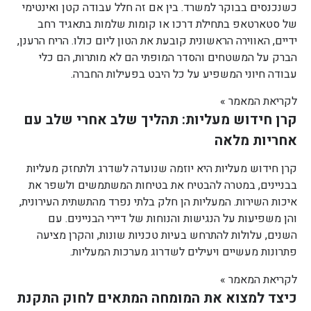
כשנכנסים בבוקר למשרד. בין אם זה חלל עבודה קטן ואינטימי
של סטארטאפ בתחילת דרכו או קומות שלמות בתאגיד רחב
ידיים, האווירה הראשונית קובעת את הטון ליום כולו. הריח הרענן,
הברק על המשטחים והסדר המופתי הם לא מותרות, הם כלי
עבודה חיוני המשפיע על כל היבט בפעילות החברה.
לקריאת המאמר »
קרן חידוש מעליות: תהליך שלב אחרי שלב עם
אחריות מלאה
קרן חידוש מעליות היא יוזמה שנועדה לשדרג ולתחזק מעליות
בבניינים, במטרה להבטיח את בטיחות המשתמשים ולשפר את
איכות השירות. המעליות הן חלק בלתי נפרד מהתשתית העירונית,
והן משפיעות על הנגישות והנוחות של דיירי הבניינים. עם
השנים, עלולות להתרחש בעיות טכניות שונות, והקרן מציעה
פתרונות מעשיים ויעילים לשדרוג מערכות המעליות.
לקריאת המאמר »
כיצד למצוא את המומחה המתאים לחוק התקנת