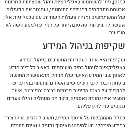
כמו כן, ניתן להשתמש באפליקציות ניהול שמציעות פתרונות
אבטחה מתקדמים כמו זיהוי התנהגותי, שמנטר את הפעילות
של המשתמשים ומזהה פעולות חשודות. עם טכנולוגיות אלו,
אפשר להשיג שליטה טובה יותר על המידע ולמנוע גישה לא
מורשית.
שקיפות בניהול המידע
שקיפות היא אחד העקרונות החשובים בניהול המידע
באפליקציות לניהול בתים משותפים. כאשר כל דייר מודע
לאופן שבו המידע האישי שלו מנוהל, מתאפשרת תחושת
ביטחון והבנה לגבי השימושים השונים שנעשו במידע. יש
להקפיד על הצגת מדיניות פרטיות ברורה ומפורטת, אשר
תסביר אילו נתונים נאספים, כיצד הם מנוהלים ואילו צעדים
ננקטים כדי להגן עליהם.
כחלק מהמגבלות על איסוף המידע, חשוב להדגיש את הצורך
במידע מינימלי. יש להימנע מאיסוף נתונים שאינם חיוניים