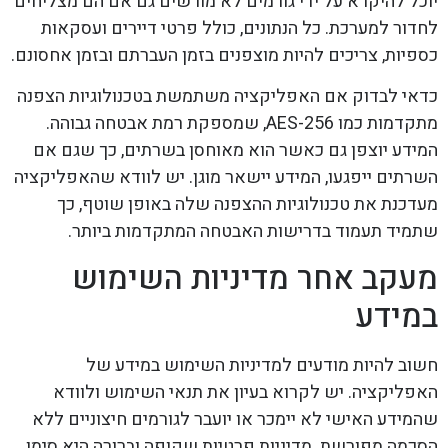
יוכל להיקרא על ידי גורמים לא מורשים גם אם הם מצליחים
לחדור למערכת. כל הנתונים, כולל פרטי דיירים ועסקאות
כספיות, צריכים להיות מוצפנים בזמן העברתם ובזמן אחסונם.
כדאי לבדוק אם האפליקציה משתמשת בטכנולוגיות הצפנה
מתקדמות כמו AES-256, שמספקת רמת אבטחה גבוהה.
המידע יוצפן גם כאשר הוא מאוחסן בשרתים, כך שגם אם
השרתים ייפגעו, המידע יישאר מוגן. יש לוודא שהאפליקציה
מעדכנת את טכנולוגיות ההצפנה שלה באופן שוטף, כך
שתמיד תעמוד בדרישות האבטחה המתקדמות ביותר.
מעקב אחר מדיניות השימוש
במידע
חשוב להיות מודעים למדיניות השימוש במידע של
האפליקציה. יש לקרוא בעיון את תנאי השימוש ולוודא
שהמידע האישי לא יימכר או יועבר לגורמים חיצוניים ללא
הסכמה מפורשת. מדיניות פרטיות שקופה וברורה היא סימן