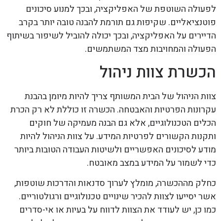
לפעולה השוטפת של האפליקציה, ובכך למנוע סיכונים
פוטנציאליים. שקיפות גם תורמת להבנה טובה יותר בקרב
הדיירים על האפליקציה, ובכך יכולה להוביל לשיפור בשיתוף
הפעולה והמחויבות מצד המשתמשים.
הכשרת צוות ניהול
צוות הניהול של הבית המשותף צריך להיות מיומן בהבנת
עקרונות הפרטיות והאבטחה. הכשרה זו כוללת לא רק הכרת
הכלים הטכנולוגיים, אלא גם הבנה מעמיקה של חוקים
ותקנות הקשורים לפרטיות המידע. על צוות הניהול להיות
מודע לסיכונים האפשריים ולשיטות העבודה הטובות ביותר
כדי לשמור על המידע במצב מאובטח.
כחלק מההכשרה, מומלץ לערוך סדנאות והדרכות שוטפות,
אשר יסייעו לצוות להכיר שינויים טכנולוגיים ורגולטוריים.
כמו כן, יש לעודד את הצוות לדווח על בעיות או אי-סדרים