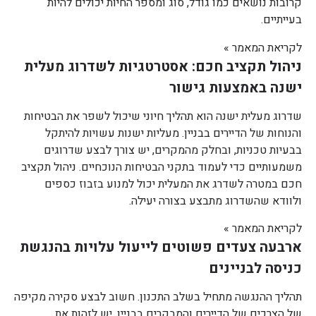
קרובות נושאים כמו גודל, סוג ומספר החיות יכולים להיות
בעייתיים.
לקריאת המאמר »
ניהול תקציב חכם: אסטרטגיות לשדרוג מעלית
ישנה באמצעות גישור
שדרוג מעלית ישנה הוא תהליך חיוני שיכול לשפר את הבטיחות
והנוחות של הדיירים בבניין. מעליות ישנות עשויות להיתקל
בבעיות טכניות, ובחלק מהמקרים, יש צורך לבצע שדרוגים
משמעותיים כדי לעמוד בתקני הבטיחות הנוכחיים. ניהול תקציב
חכם במטרה לשדרג את המעלית יכול למנוע בזבוז כספים
ולוודא שהשדרוג מתבצע בצורה יעילה.
לקריאת המאמר »
ארבעה צעדים פשוטים לייעול עלויות בהנגשת
כניסה לבניינים
תהליך ההנגשה מתחיל בשלב התכנון. חשוב לבצע סקירה מקיפה
של הצרכים של הדיירים והמבקרים בבניין. יש לזהות את