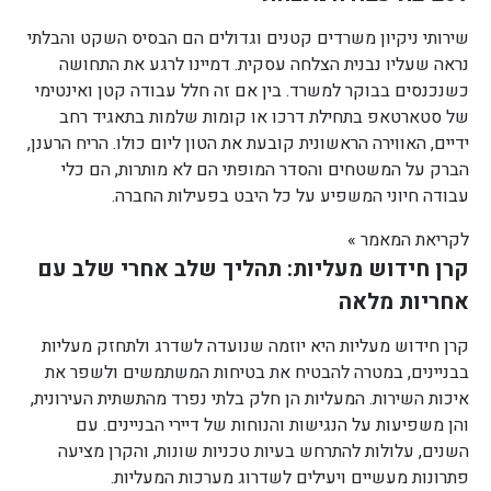
שירותי ניקיון משרדים קטנים וגדולים הם הבסיס השקט והבלתי
נראה שעליו נבנית הצלחה עסקית. דמיינו לרגע את התחושה
כשנכנסים בבוקר למשרד. בין אם זה חלל עבודה קטן ואינטימי
של סטארטאפ בתחילת דרכו או קומות שלמות בתאגיד רחב
ידיים, האווירה הראשונית קובעת את הטון ליום כולו. הריח הרענן,
הברק על המשטחים והסדר המופתי הם לא מותרות, הם כלי
עבודה חיוני המשפיע על כל היבט בפעילות החברה.
לקריאת המאמר »
קרן חידוש מעליות: תהליך שלב אחרי שלב עם
אחריות מלאה
קרן חידוש מעליות היא יוזמה שנועדה לשדרג ולתחזק מעליות
בבניינים, במטרה להבטיח את בטיחות המשתמשים ולשפר את
איכות השירות. המעליות הן חלק בלתי נפרד מהתשתית העירונית,
והן משפיעות על הנגישות והנוחות של דיירי הבניינים. עם
השנים, עלולות להתרחש בעיות טכניות שונות, והקרן מציעה
פתרונות מעשיים ויעילים לשדרוג מערכות המעליות.