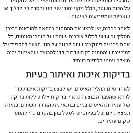
להבטיח שהאיטום יתבצע בצורה נכונה ויעילה. יש להקפיד
על הכנת השטח, כולל ניקוי יסודי של הגג והסרת כל לכלוך או
שאריות שמפריעות לאיטום.
לאחר ההכנה, יש לבצע את ההתקנה בהתאם להוראות היצרן.
תהליך זה עשוי לכלול שכבות שונות של חומרי האיטום, כל
אחת מהן עם פונקציה שונה להגנה על הגג. חשוב להקפיד על
זמני ייבוש והמתנה בין השכבות, כדי להבטיח שהאיטום יהיה
מוצלח וימנע דליפות בעתיד.
בדיקות איכות ואיתור בעיות
לאחר סיום תהליך האיטום, יש לבצע בדיקות איכות כדי
לוודא שהעבודה בוצעה כראוי. בדיקות אלו כוללות בדיקה
של עמידות האיטום במים ובתנאי מזג האוויר השונים. במידה
ונמצא קיום של בעיות, יש לטפל בהן בהקדם כדי למנוע
נזקים עתידיים.