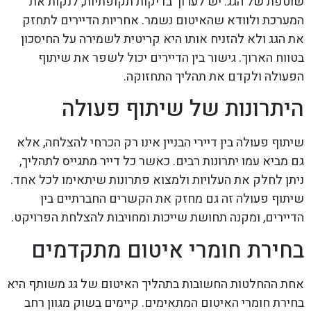
שוטפת של הגג. יש לערוך בדיקות תקופתיות, לנקות את
המערכת ולוודא שהאיטום נשמר. אחריות הדיירים לתחזק
את הגג ולא להזניח אותו היא קריטית לשמירה על החיסכון
בטווח הארוך. גישור בין הדיירים יכול לשפר את שיתוף
הפעולה ולקדם את תהליך התחזוקה.
היתרונות של שיתוף פעולה
שיתוף פעולה בין דיירי הבניין אינו רק הכרחי להצלחה, אלא
גם מביא עמו יתרונות רבים. כאשר כל דייר מתגייס לתהליך,
ניתן לחלק את העלויות ולמצוא פתרונות שיתאימו לכל אחד.
שיתוף פעולה זה גם מחזק את הקשרים החברתיים בין
הדיירים, ומקנה תחושת שייכות ומחויבות להצלחת הפרויקט.
בחירת חומרי איטום מתקדמים
אחת ההחלטות החשובות בתהליך האיטום של גג משותף היא
בחירת חומרי האיטום המתאימים. קיימים בשוק מגוון רחב