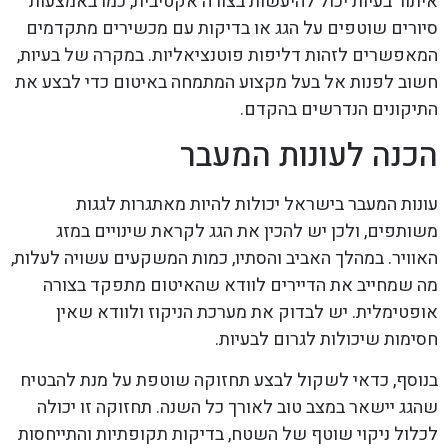
איתור בעיות יכול להיעשות בצורה אקטיבית, כמו באמצעות
סיורים שוטפים על הגג או בדיקות עם מכשירים מתקדמים
המאפשרים לזהות דליפות פוטנציאליות. במקרה של בעיות,
חשוב לפנות אל בעל מקצוע המתמחה באיטום כדי לבצע את
התיקונים הנדרשים בהקדם.
הכנה לעונות המעבר
עונות המעבר בישראל יכולות להיות מאתגרות לגגות
משותפים, ולכן יש להכין את הגג לקראת שינויים במזג
האוויר. במהלך האביב והסתיו, כמות המשקעים עשויה לעלות,
מה שמחייב את הדיירים לוודא שהאיטום מתפקד בצורה
אופטימלית. יש לבדוק את מערכת הניקוז ולוודא שאין
חסימות שיכולות לגרום לבעיות.
בנוסף, כדאי לשקול לבצע תחזוקה שוטפת על מנת להבטיח
שהגג יישאר במצב טוב לאורך כל השנה. תחזוקה זו יכולה
לכלול ניקוי שוטף של השטח, בדיקות תקופתיות והתייחסות