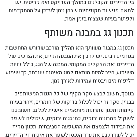
בין הדיירים והקבלנים במהלך הפרויקט היא קריטית. יש
לתאם פגישות תקופתיות שבהן ניתן לעדכן על ההתקדמות
ולפתור בעיות שצצות בזמן אמת.
תכנון גג במבנה משותף
תכנון גג במבנה משותף הוא תהליך מורכב שדורש התחשבות
בגורמים רבים. יש להבין את המבנה הקיים, את הצרכים של
הדיירים ואת האקלים המקומי. המבנה של הגג, כולל זוויות
השיפוע, חייב להיות מותאם לסוג האיטום שנבחר, כך שימנע
דליפות מים ויבטיח עמידות לאורך זמן.
בנוסף, חשוב לבצע סקר מקיף של כל הגגות המשותפים
בבניין. סקר זה יכול לכלול בדיקות של חומרים, זיהוי בעיות
קיימות ותכנון פתרונות מותאמים אישית לכל גג. חשוב גם
לשקול פתרונות ירוקים, כמו גגות ירוקים, שיכולים לשפר
את הבידוד ולצמצם את ההשפעה הסביבתית. תכנון מקיף
יכול לשדרג גם את ערך הנכס ולשפר את איכות חיי הדיירים.